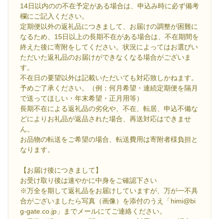
14日以内のの不在予定がある場合は、申込み時に必ず備考
欄にご記入ください。
定期便以外の返礼品につきまして、お届けの調整が困難に
なるため、15日以上の長期不在がある場合は、不在期間を
終えた後に寄附をしてください。状況によってはお選びい
ただいた返礼品のお届けができなくなる場合がございま
す。
不在日の要望以外は記載いただいても対応致しかねます。
予めご了承ください。（例：何月希望・連続定期便を隔月
で送ってほしい・年末希望・正月用等）
長期不在による返礼品の劣化や、不在、転居、申込不備な
どによりお礼品が返品された場合、再送対応はできませ
ん。
お品物の転送をご希望の場合、転送費用は寄附者様負担と
なります。
【お届け後につきまして】
お受け取り後は速やかに中身をご確認下さい
※万全を期して返礼品をお届けしていますが、万が一不具
合がございましたら写真（画像）を添付のうえ「himi@bi
g-gate.co.jp」までメールにてご連絡ください。