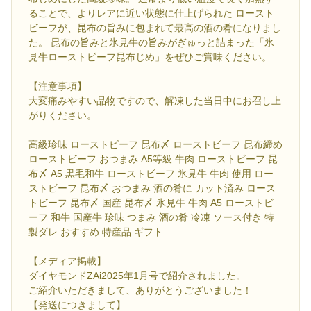
ることで、よりレアに近い状態に仕上げられた ロースト
ビーフが、昆布の旨みに包まれて最高の酒の肴になりまし
た。 昆布の旨みと氷見牛の旨みがぎゅっと詰まった「氷
見牛ローストビーフ昆布じめ」をぜひご賞味ください。
【注意事項】
大変痛みやすい品物ですので、解凍した当日中にお召し上
がりください。
高級珍味 ローストビーフ 昆布〆 ローストビーフ 昆布締め
ローストビーフ おつまみ A5等級 牛肉 ローストビーフ 昆
布〆 A5 黒毛和牛 ローストビーフ 氷見牛 牛肉 使用 ロー
ストビーフ 昆布〆 おつまみ 酒の肴に カット済み ロース
トビーフ 昆布〆 国産 昆布〆 氷見牛 牛肉 A5 ローストビ
ーフ 和牛 国産牛 珍味 つまみ 酒の肴 冷凍 ソース付き 特
製ダレ おすすめ 特産品 ギフト
【メディア掲載】
ダイヤモンドZAi2025年1月号で紹介されました。
ご紹介いただきまして、ありがとうございました！
【発送につきまして】