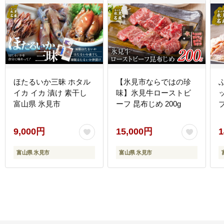
ほたるいか三昧 ホタル
【氷見市ならではの珍
イカ イカ 漬け 素干し
味】氷見牛ローストビ
富山県 氷見市
ーフ 昆布じめ 200g
9,000円
15,000円
1
富山県 氷見市
富山県 氷見市