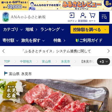
ログイン
新規登録
カート
カテゴリ
地域
ランキング
控除額を調べる
寄付額
旅先を探す
特集
ご利用ガイド
「ふるさとチョイス」システム連携に関して
+3
TOP
中部地方
富山県
氷見市
【氷見市ならではの珍味
TOP
肉
牛肉
【氷見市ならではの珍味】氷見牛ローストビーフ 
富山県
氷見市
TOP
肉
牛肉
ほかの牛肉
【氷見市ならではの珍味】氷見
TOP
肉
加工肉
【氷見市ならではの珍味】氷見牛ローストビーフ