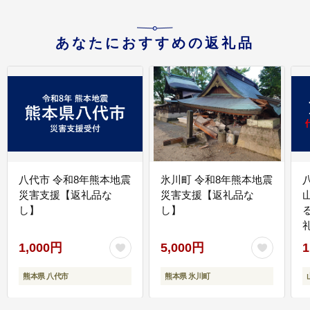
あなたにおすすめの返礼品
八代市 令和8年熊本地震
氷川町 令和8年熊本地震
災害支援【返礼品な
災害支援【返礼品な
し】
し】
1,000円
5,000円
1
熊本県 八代市
熊本県 氷川町