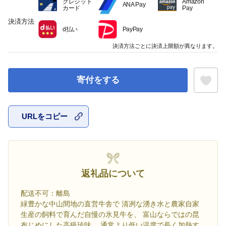
クレジット
Amazon
ANA Pay
カード
Pay
決済方法
d払い
PayPay
決済方法ごとに決済上限額が異なります。
寄付をする
URLをコピー
お気に入
返礼品について
配送不可：離島
緑豊かな中山間地の直営牛舎で 清冽な湧き水と農家自家
生産の飼料で育んだ自慢の氷見牛を、 富山ならではの昆
布じめにした高級珍味。 通常より低い温度で長く加熱す