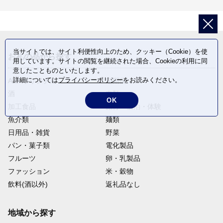
当サイトでは、サイト利便性向上のため、クッキー（Cookie）を使
お礼の品から探す
用しています。サイトの閲覧を継続された場合、Cookieの利用に同
意したことものといたします。
詳細については
プライバシーポリシー
をお読みください。
ANAオリジナル
定期便
酒
肉類
OK
加工食品
旅行・宿泊・体験
魚介類
麺類
日用品・雑貨
野菜
パン・菓子類
電化製品
フルーツ
卵・乳製品
ファッション
米・穀物
飲料(酒以外)
返礼品なし
地域から探す