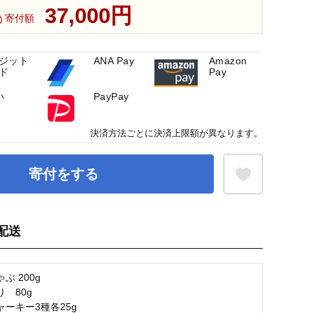
37,000円
寄付額
ジット
ANA Pay
Amazon
ド
Pay
い
PayPay
決済方法ごとに決済上限額が異なります。
寄付をする
配送
お気に入り登録
ぶ 200g
 80g
ーキー3種各25g