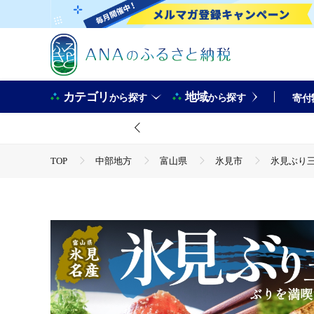
カテゴリ
地域
から探す
から探す
寄付
TOP
中部地方
富山県
氷見市
氷見ぶり三
TOP
魚介類
氷見ぶり三昧・極 鰤 ブリ 漬け ジャーキ
TOP
魚介類
鮮魚
氷見ぶり三昧・極 鰤 ブリ 漬