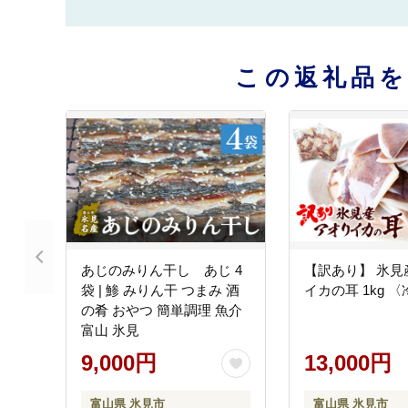
この返礼品
あじのみりん干し あじ 4
【訳あり】 氷見
袋 | 鯵 みりん干 つまみ 酒
イカの耳 1kg 
の肴 おやつ 簡単調理 魚介
富山 氷見
9,000円
13,000円
富山県 氷見市
富山県 氷見市