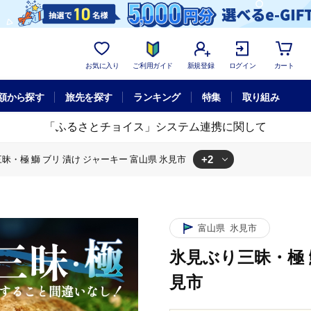
お気に入り
ご利用ガイド
新規登録
ログイン
カート
額から探す
旅先を探す
ランキング
特集
取り組み
「ふるさとチョイス」システム連携に関して
+2
昧・極 鰤 ブリ 漬け ジャーキー 富山県 氷見市
ー 富山県 氷見市
け ジャーキー 富山県 氷見市
富山県
氷見市
氷見ぶり三昧・極 
見市