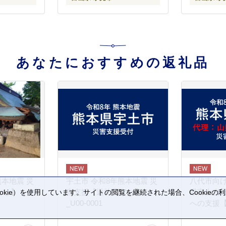
あなたにおすすめの返礼品
熊本地震 災
宇土市 令和8年熊本地震 災
八代市向け
なし】
害支援【返礼品なし】
県富士吉
kie）を使用しています。サイトの閲覧を継続された場合、Cookie
_U00-0001
への支援
。