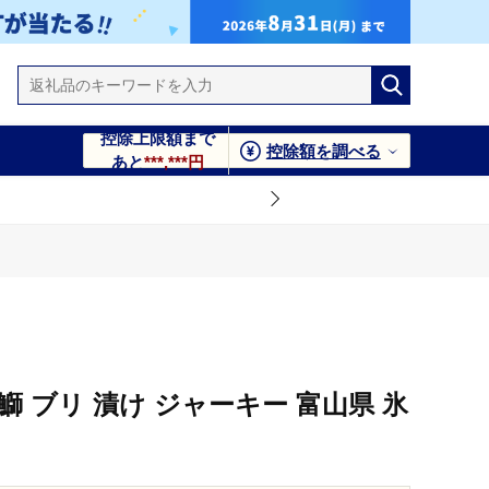
控除上限額まで
控除額を調べる
あと
***,***円
鰤 ブリ 漬け ジャーキー 富山県 氷