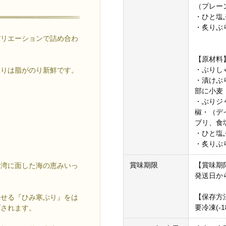
（プレー
・ひと塩ぶ
・炙りぶり
バリエーションで詰め合わ
【原材料
・ぶりし
ぶりは脂がのり新鮮です。
・漬けぶ
部に小麦
・ぶりジ
椒・（デ
ブリ、食
・ひと塩
・炙りぶ
賞味期限
【賞味期
山湾に面した海の恵みいっ
発送日か
【保存方
馳せる『ひみ寒ぶり』をは
要冷凍(-
げされます。