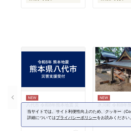
八代市 令和8年熊本地震 災
氷川町 令和8年
害支援【返礼品なし】
害支援【返礼品
当サイトでは、サイト利便性向上のため、クッキー（Coo
詳細については
プライバシーポリシー
をお読みください