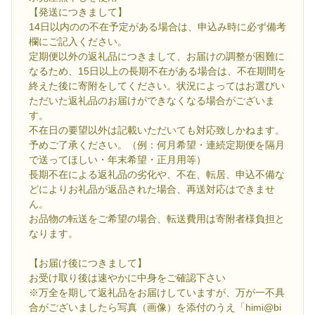
【発送につきまして】
14日以内のの不在予定がある場合は、申込み時に必ず備考
欄にご記入ください。
定期便以外の返礼品につきまして、お届けの調整が困難に
なるため、15日以上の長期不在がある場合は、不在期間を
終えた後に寄附をしてください。状況によってはお選びい
ただいた返礼品のお届けができなくなる場合がございま
す。
不在日の要望以外は記載いただいても対応致しかねます。
予めご了承ください。（例：何月希望・連続定期便を隔月
で送ってほしい・年末希望・正月用等）
長期不在による返礼品の劣化や、不在、転居、申込不備な
どによりお礼品が返品された場合、再送対応はできませ
ん。
お品物の転送をご希望の場合、転送費用は寄附者様負担と
なります。
【お届け後につきまして】
お受け取り後は速やかに中身をご確認下さい
※万全を期して返礼品をお届けしていますが、万が一不具
合がございましたら写真（画像）を添付のうえ「himi@bi