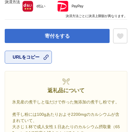
決済方法
d払い
PayPay
決済方法ごとに決済上限額が異なります。
寄付をする
URLをコピー
お気に入
返礼品について
氷見産の煮干しと塩だけで作った無添加の煮干し粉です。
煮干し粉には100gあたりおよそ2200mgのカルシウムが含
まれていて、
大さじ１杯で成人女性１日あたりのカルシウム摂取量（65