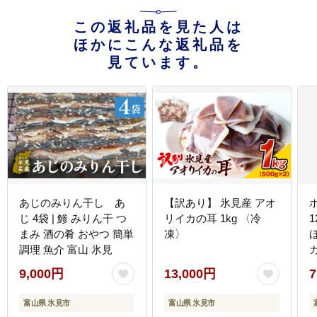
この返礼品を見た人は
ほかにこんな返礼品を
見ています。
あじのみりん干し あ
【訳あり】 氷見産 アオ
じ 4袋 | 鯵 みりん干 つ
リイカの耳 1kg 〈冷
まみ 酒の肴 おやつ 簡単
凍〉
調理 魚介 富山 氷見
9,000円
13,000円
7
富山県 氷見市
富山県 氷見市