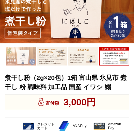
煮干し粉（2g×20包）1箱 富山県 氷見市 煮
干し 粉 調味料 加工品 国産 イワシ 鰯
3,000円
寄付額
クレジット
Amazon
ANA Pay
カード
Pay