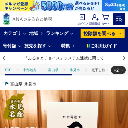
ログイン
新規登録
カート
カテゴリ
地域
ランキング
控除額を調べる
寄付額
旅先を探す
特集
ご利用ガイド
「ふるさとチョイス」システム連携に関して
+2
TOP
中部地方
富山県
氷見市
煮干し粉（2g×20包）1
TOP
魚介類
煮干し粉（2g×20包）1箱 富山県 氷見市 煮干し 粉 調
富山県
氷見市
TOP
加工食品
ほかの加工食品
煮干し粉（2g×20包）1箱 富