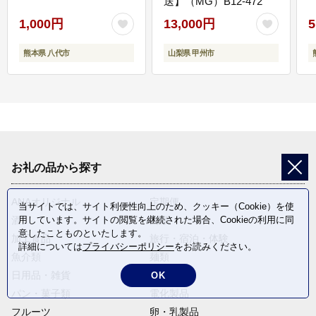
送】（MG）B12-472
1,000円
13,000円
5
熊本県 八代市
山梨県 甲州市
お礼の品から探す
ANAオリジナル
定期便
当サイトでは、サイト利便性向上のため、クッキー（Cookie）を使
用しています。サイトの閲覧を継続された場合、Cookieの利用に同
酒
肉類
意したことものといたします。
加工食品
旅行・宿泊・体験
詳細については
プライバシーポリシー
をお読みください。
魚介類
麺類
日用品・雑貨
野菜
OK
パン・菓子類
電化製品
フルーツ
卵・乳製品