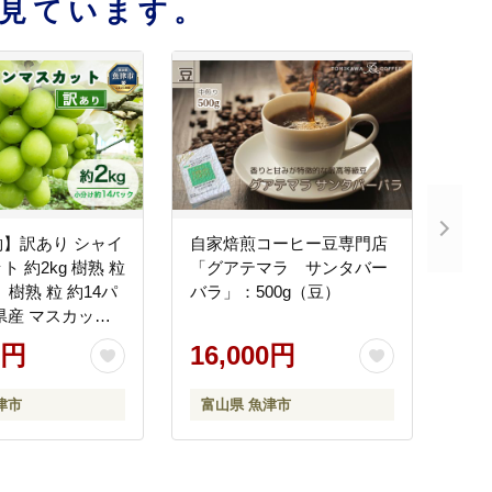
見ています。
】訳あり シャイ
自家焙煎コーヒー豆専門店
 約2kg 樹熟 粒
「グアテマラ サンタバー
 樹熟 粒 約14パ
バラ」：500g（豆）
県産 マスカット
ドウ 葡萄 ※北海
0円
16,000円
・離島への配送不
6年10月～発送
津市
富山県 魚津市