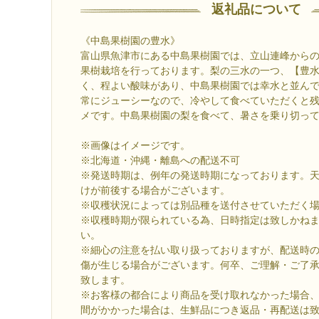
返礼品について
《中島果樹園の豊水》
富山県魚津市にある中島果樹園では、立山連峰から
果樹栽培を行っております。梨の三水の一つ、【豊
く、程よい酸味があり、中島果樹園では幸水と並ん
常にジューシーなので、冷やして食べていただくと
メです。中島果樹園の梨を食べて、暑さを乗り切っ
※画像はイメージです。
※北海道・沖縄・離島への配送不可
※発送時期は、例年の発送時期になっております。
けが前後する場合がございます。
※収穫状況によっては別品種を送付させていただく
※収穫時期が限られている為、日時指定は致しかね
い。
※細心の注意を払い取り扱っておりますが、配送時
傷が生じる場合がございます。何卒、ご理解・ご了
致します。
※お客様の都合により商品を受け取れなかった場合
間がかかった場合は、生鮮品につき返品・再配送は