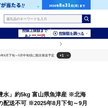
控除上限額まで
控除額を調べる
あと
***,***円
+1
25年8月下旬～9月中旬頃に順次発送予定
月中旬頃に順次発送予定
水」約5kg 富山県魚津産 ※北海
配送不可 ※2025年8月下旬～9月