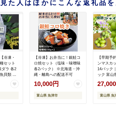
を見た人はほかにこんな返礼品を
】【冷凍・
【冷凍】お弁当に！銀鮭コ
【早期予約
3種セット
ロ焼セット（塩味・味噌味
ンマスカット
ダラ 各2
各2パック） ※北海道・沖
14パック｜
魚貝類 漬
縄・離島への配送不可
ック 富山
ン 鮭 天然
ぶどう ブ
10,000円
27,00
 ※北海
道・沖縄
への配送不
可 ※202
富山県 魚津市
富山県 魚