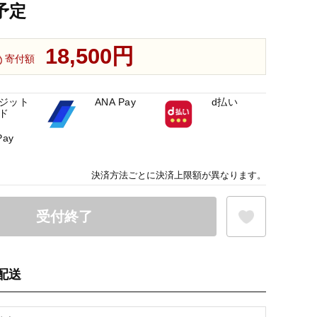
予定
18,500円
寄付額
ジット
ANA Pay
d払い
ド
Pay
決済方法ごとに決済上限額が異なります。
受付終了
配送
お気に入り登録