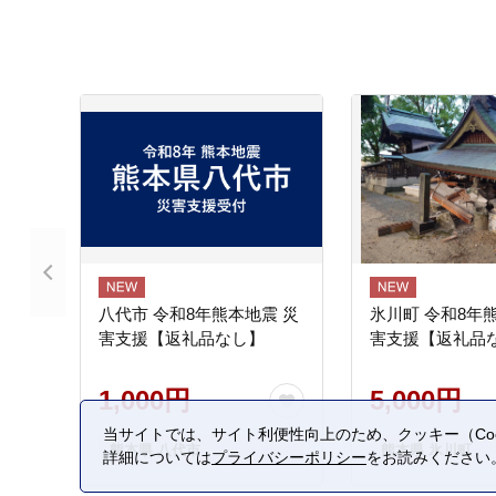
八代市 令和8年熊本地震 災
氷川町 令和8年
害支援【返礼品なし】
害支援【返礼品
1,000円
5,000円
当サイトでは、サイト利便性向上のため、クッキー（Coo
熊本県 八代市
熊本県 氷川町
詳細については
プライバシーポリシー
をお読みください