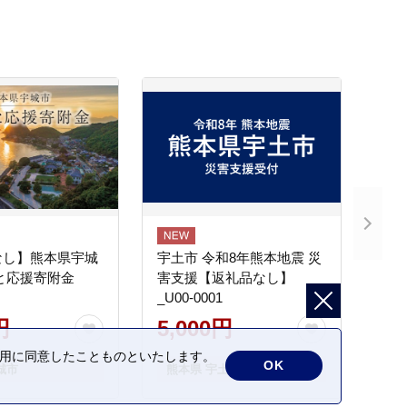
なし】熊本県宇城
宇土市 令和8年熊本地震 災
と応援寄附金
害支援【返礼品なし】
_U00-0001
円
5,000円
の利用に同意したことものといたします。
OK
城市
熊本県 宇土市