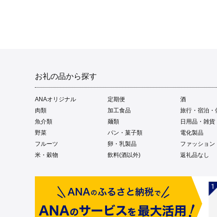
お礼の品から探す
ANAオリジナル
定期便
酒
肉類
加工食品
旅行・宿泊・
魚介類
麺類
日用品・雑貨
野菜
パン・菓子類
電化製品
フルーツ
卵・乳製品
ファッション
米・穀物
飲料(酒以外)
返礼品なし