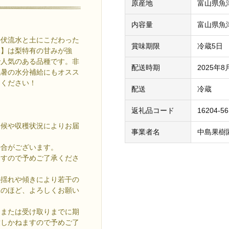
原産地
富山県魚
内容量
富山県魚
の伏流水と土にこだわった
賞味期限
冷蔵5日
水】は梨特有の甘みが強
で人気のある品種です。非
配送時期
2025年
残暑の水分補給にもオスス
てください！
配送
冷蔵
返礼品コード
16204-5
天候や収穫状況によりお届
事業者名
中島果樹
場合がございます。
ますので予めご了承くださ
の揺れや傾きにより若干の
承のほど、よろしくお願い
、または受け取りまでに期
致しかねますので予めご了