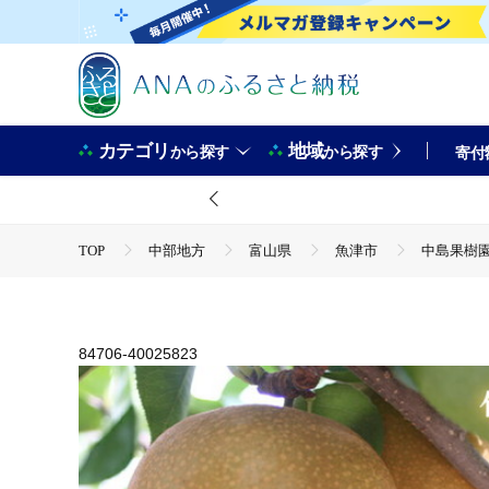
カテゴリ
地域
から探す
から探す
寄付
TOP
中部地方
富山県
魚津市
中島果樹園
TOP
フルーツ
梨
中島果樹園の梨「豊水」約5k
84706-40025823