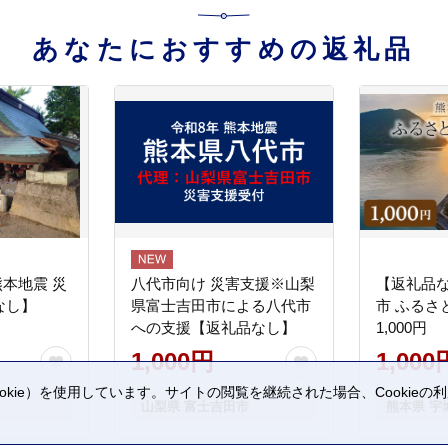
あなたにおすすめの返礼品
熊本地震 災
八代市向け 災害支援※山梨
【返礼品
なし】
県富士吉田市による八代市
市 ふるさ
への支援【返礼品なし】
1,000円
1,000円
1,000
kie）を使用しています。サイトの閲覧を継続された場合、Cookie
山梨県 富士吉田市
熊本県 宇
。