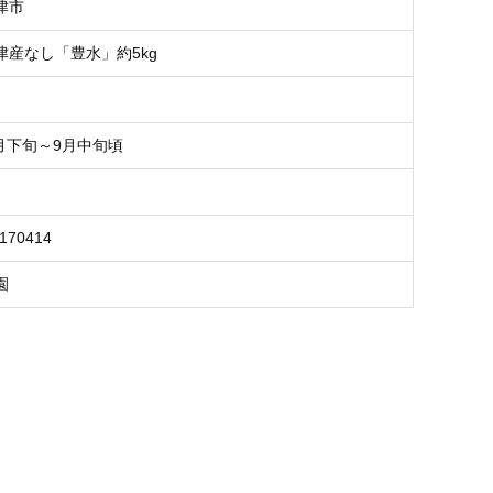
津市
津産なし「豊水」約5kg
8月下旬～9月中旬頃
6170414
園