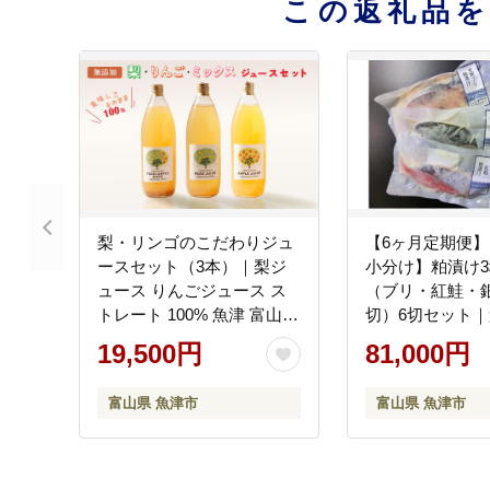
この返礼品
梨・リンゴのこだわりジュ
【6ヶ月定期便
ースセット（3本）｜梨ジ
小分け】粕漬け
ュース りんごジュース ス
（ブリ・紅鮭・銀
トレート 100% 魚津 富山
切）6切セット｜
※北海道・沖縄・離島への
魚 粕漬け サーモ
19,500円
81,000円
配送不可
ブリ 紅鮭 銀ダラ
道・沖縄・離島
富山県 魚津市
富山県 魚津市
可