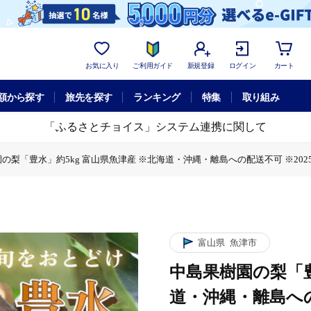
お気に入り
ご利用ガイド
新規登録
ログイン
カート
額から探す
旅先を探す
ランキング
特集
取り組み
「ふるさとチョイス」システム連携に関して
の梨「豊水」約5kg 富山県魚津産 ※北海道・沖縄・離島への配送不可 ※20
g 富山県魚津産 ※北海道・沖縄・離島への配送不可 ※2025年8月下旬～9
富山県
魚津市
中島果樹園の梨「豊
道・沖縄・離島への