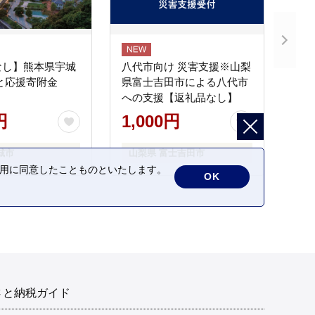
なし】熊本県宇城
八代市向け 災害支援※山梨
と応援寄附金
県富士吉田市による八代市
への支援【返礼品なし】
円
1,000円
城市
山梨県 富士吉田市
の利用に同意したことものといたします。
OK
さと納税ガイド