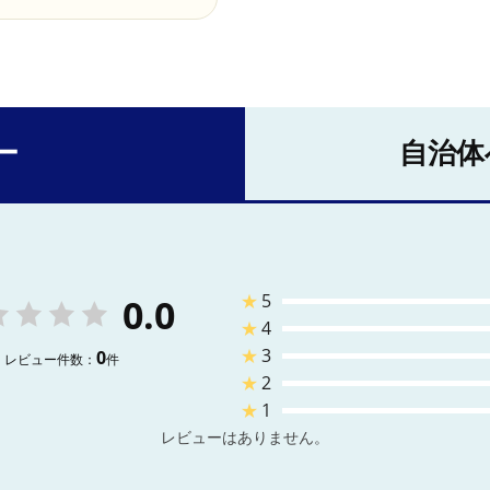
ー
自治体
★
5
0.0
★
4
★
3
0
レビュー件数：
件
★
2
★
1
レビューはありません。