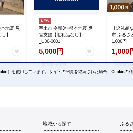
熊本地震 災
宇土市 令和8年熊本地震 災
【返礼品
なし】
害支援【返礼品なし】
市 ふるさ
_U00-0001
1,000円
5,000円
1,000
熊本県 宇土市
熊本県 宇
kie）を使用しています。サイトの閲覧を継続された場合、Cookie
。
地域から探す
ふる