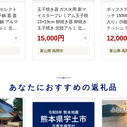
ロセレクト
玉子焼き器 ガス火用 新マ
ボックステ
手鍋 蓋 蓋
イスタープレミアム玉子焼
ッチ 150
鍋 アルマ
13×19cm 卵焼き器 卵焼き
入り）(5個
ルミ 北陸
玉子焼き 北陸アルミ 北陸
テッシュ 
本製 調理
アルミニウム 日本製 調理
ー 日用品
15,000円
12,00
品 日用品
器具 キッチン用品 日用品
岡市 FAD-
雑貨 確か
富山県 キッチン雑貨 玉子
富山県 高岡市
富山県 高
握りやすい
焼き用 フライパン フッ素
FAD-
樹脂加工 FAD-1158
あなたにおすすめの返礼品