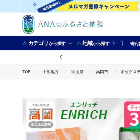
カテゴリ
地域
から探す
から探す
寄付
TOP
中部地方
富山県
高岡市
ボックスティ
TOP
日用品・雑貨
ほかの雑貨・日用品
ボック