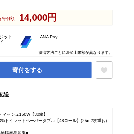
14,000円
寄付額
ジット
ANA Pay
ド
決済方法ごとに決済上限額が異なります。
寄付をする
配送
お気に入り登録
ィッシュ150W【30箱】
0%トイレットペーパーダブル【48ロール】(25m2枚重ね)
の地場産品基準■