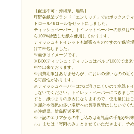
【配送不可：沖縄県、離島】
坪野谷紙業ブランド「エンリッチ」でのボックスティ
トロール48ロールをセットにしました。
ティッシュペーパー、トイレットペーパーの原料は
ら100%抄造した紙を使用しております。
ティッシュもトイレットも嵩張るものですので保管
けて梱包しました。
※画像はイメージです。
※BOXティッシュ：ティッシュはパルプ100%で出
料で出来ております。
※消費期限はありませんが、においの強いものの近
る可能性があります。
※ティッシュペーパーは水に溶けにくいので水洗ト
しないでください。トイレットペーパーにつきまし
すと、紙つまりの原因になりますので、使用量には
※屋外や湿気の多い場所への長期保管はしないでく
※沖縄県、離島配送不可。
※上記のエリアからの申し込みは返礼品の手配が出
ル」または「寄附のみ」とさせていただきます。予