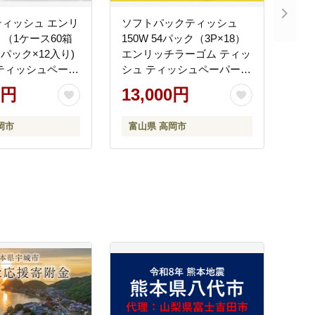
ィッシュ エンリ
ソフトパックティッシュ
W （1ケース60箱
150W 54パック（3P×18）
パック×12入り)
エンリッチラーゴム ティッ
ティッシュペーパ
シュ ティッシュペーパー
 消耗品 富山県 高
日用品 消耗品 まとめ買い
0円
13,000円
1796
常備品 生活用品 富山県 高
岡市 FAD-1977
岡市
富山県 高岡市