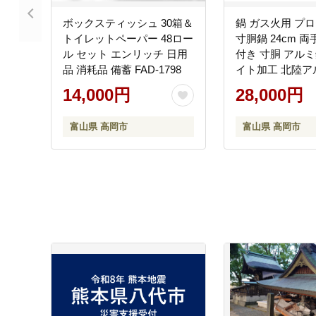
ボックスティッシュ 30箱＆
鍋 ガス火用 プ
トイレットペーパー 48ロー
寸胴鍋 24cm 両
ル セット エンリッチ 日用
付き 寸胴 アルミ
品 消耗品 備蓄 FAD-1798
イト加工 北陸ア
アルミニウム 日
14,000円
28,000円
器具 キッチン用
富山県 キッチン
富山県 高岡市
富山県 高岡市
な品質 目盛付 
耐蝕性 アマイト加工 
1059