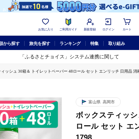
お気に入り
ご利用ガイド
新規登録
ログイン
カート
額から探す
旅先を探す
ランキング
特集
取り組み
「ふるさとチョイス」システム連携に関して
ッシュ 30箱＆ トイレットペーパー 48ロール セット エンリッチ 日用品 消耗品 
スティッシュ 30箱＆ トイレットペーパー 48ロール セット エンリッチ 日用品 消耗
富山県
高岡市
ボックスティッシュ
ロール セット エン
1798