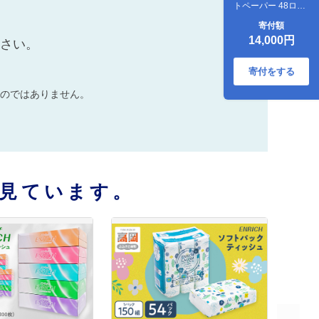
トペーパー 48ロー
ル セット エンリッ
寄付額
チ 日用品 消耗品 備
14,000円
ださい。
蓄 FAD-1798
寄付をする
のではありません。
見ています。