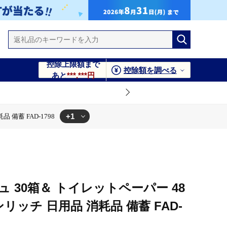
控除上限額まで
控除額を調べる
あと
***,***円
+1
備蓄 FAD-1798
品 備蓄 FAD-1798
 30箱＆ トイレットペーパー 48
リッチ 日用品 消耗品 備蓄 FAD-