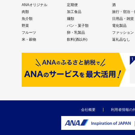
ANAオリジナル
定期便
酒
肉類
加工食品
旅行・宿泊・
魚介類
麺類
日用品・雑貨
野菜
パン・菓子類
電化製品
フルーツ
卵・乳製品
ファッション
米・穀物
飲料(酒以外)
返礼品なし
会社概要
利用者情報の