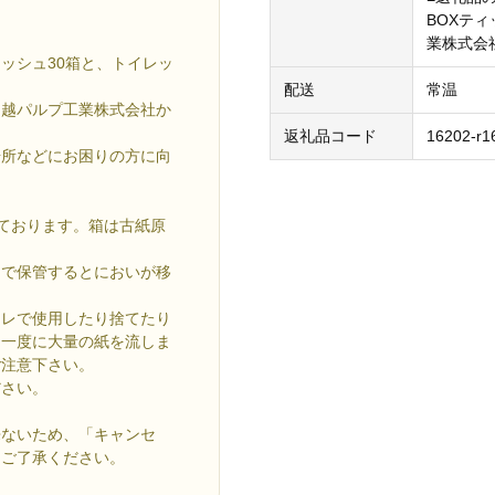
BOXテ
業株式会
ッシュ30箱と、トイレッ
配送
常温
中越パルプ工業株式会社か
返礼品コード
16202-r1
場所などにお困りの方に向
来ております。箱は古紙原
くで保管するとにおいが移
イレで使用したり捨てたり
て一度に大量の紙を流しま
ご注意下さい。
ださい。
来ないため、「キャンセ
めご了承ください。