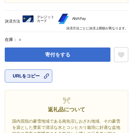
クレジット
ANA Pay
カード
決済方法
決済方法ごとに決済上限額が異なります。
在庫：
○
寄付をする
URLをコピー
お気に入
返礼品について
国内屈指の豪雪地域である南魚沼しおざわ地域、その豪雪
を源とした豊富で清涼な水とコシヒカリ栽培に好適な盆地