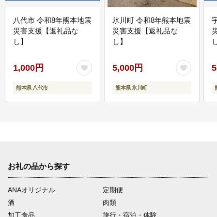
八代市 令和8年熊本地震
氷川町 令和8年熊本地震
災害支援【返礼品な
災害支援【返礼品な
し】
し】
し
1,000円
5,000円
5
熊本県 八代市
熊本県 氷川町
お礼の品から探す
ANAオリジナル
定期便
酒
肉類
加工食品
旅行・宿泊・体験