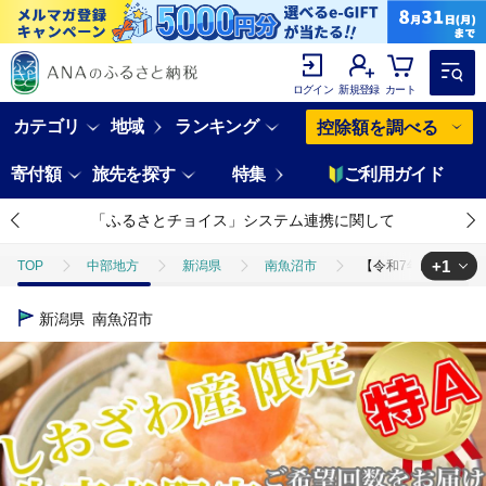
ログイン
新規登録
カート
カテゴリ
地域
ランキング
控除額を調べる
寄付額
旅先を探す
特集
ご利用ガイド
「ふるさとチョイス」システム連携に関して
+1
TOP
中部地方
新潟県
南魚沼市
【令和7年産】【定期便
TOP
米・穀物
米
コシヒカリ
【令和7年産】【定期便6
新潟県
南魚沼市