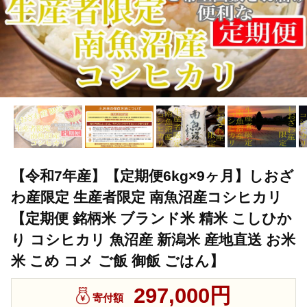
【令和7年産】【定期便6kg×9ヶ月】しおざ
わ産限定 生産者限定 南魚沼産コシヒカリ
【定期便 銘柄米 ブランド米 精米 こしひか
り コシヒカリ 魚沼産 新潟米 産地直送 お米
米 こめ コメ ご飯 御飯 ごはん】
297,000円
寄付額