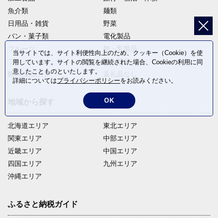
魚介類
麺類
日用品・雑貨
野菜
パン・菓子類
電化製品
フルーツ
卵・乳製品
当サイトでは、サイト利便性向上のため、クッキー（Cookie）を使
ファッション
米・穀物
用しています。サイトの閲覧を継続された場合、Cookieの利用に同
意したことものといたします。
飲料(酒以外)
返礼品なし
詳細については
プライバシーポリシー
をお読みください。
OK
地域から探す
北海道エリア
東北エリア
関東エリア
中部エリア
近畿エリア
中国エリア
四国エリア
九州エリア
沖縄エリア
ふるさと納税ガイド