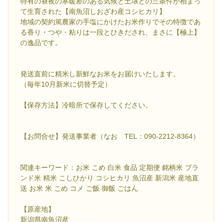
特有の昼夜の寒暖差のある気候と土壌との三条件が相まっ
て生育された【南魚沼しおざわ産コシヒカリ】
地域の契約篤農家の手塩にかけたお米作りでその特徴であ
る香り・つや・粘りは一段とひきだされ、まさに【極上】
の逸品です。
発送直前に精米し新鮮なお米をお届けいたします。
（毎年10月新米に切替予定）
【保存方法】冷暗所で保存してください。
【お問合せ】発送事業者（なお TEL：090-2212-8364）
関連キーワード：お米 こめ 白米 食品 定期便 銘柄米 ブラ
ンド米 精米 こしひかり コシヒカリ 魚沼産 新潟米 産地直
送 お米 米 こめ コメ ご飯 御飯 ごはん
【原産地】
新潟県南魚沼産