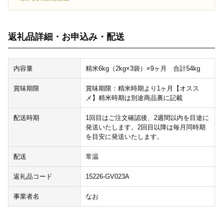
返礼品詳細・お申込み・配送
内容量
精米6kg（2kg×3袋）×9ヶ月 合計54kg
賞味期限
賞味期限：精米時期より1ヶ月【オスス
メ】精米時期は別途商品裏に記載
配送時期
1回目はご注文確認後、2週間以内を目途に
発送いたします。2回目以降は毎月同時期
を目安に発送いたします。
配送
常温
返礼品コード
15226-GV023A
事業者名
なお