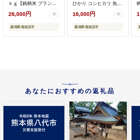
ｋｇ【銘柄米 ブランド
ひかり コシヒカリ 魚沼
米 精米 こしひかり コシ
産 南魚沼産 プレミアム
26,000円
16,000円
1
ヒカリ 魚沼産 新潟米 産
新潟米 新潟県産 高評価
地直送 お米 米 こめ コ
高品質 高級 国産米 産直
新潟県 南魚沼市
新潟県 南魚沼市
メ ご飯 御飯 ごはん】
ご飯 御飯 ごはん 厳選】
あなたにおすすめの返礼品