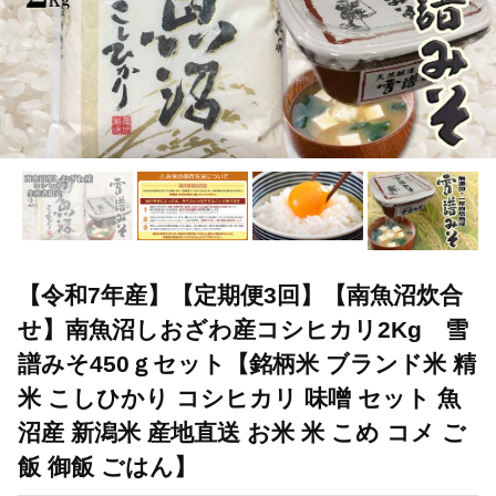
【令和7年産】【定期便3回】【南魚沼炊合
せ】南魚沼しおざわ産コシヒカリ2Kg 雪
譜みそ450ｇセット【銘柄米 ブランド米 精
米 こしひかり コシヒカリ 味噌 セット 魚
沼産 新潟米 産地直送 お米 米 こめ コメ ご
飯 御飯 ごはん】