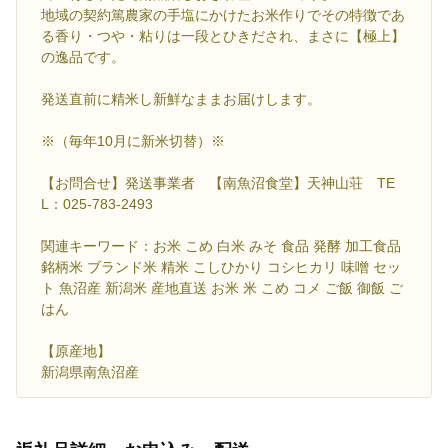
地域の契約篤農家の手塩にかけたお米作りでその特徴であ
る香り・つや・粘りは一段とひきだされ、まさに【極上】
の逸品です。
発送直前に精米し新鮮なままお届けします。
※（毎年10月に新米切替）※
【お問合せ】発送事業者 【南魚沼食堂】天神山荘 TE
L：025-783-2493
関連キーワード：お米 こめ 白米 みそ 食品 発酵 加工食品
銘柄米 ブランド米 精米 こしひかり コシヒカリ 味噌 セッ
ト 魚沼産 新潟米 産地直送 お米 米 こめ コメ ご飯 御飯 ご
はん
【原産地】
新潟県南魚沼産