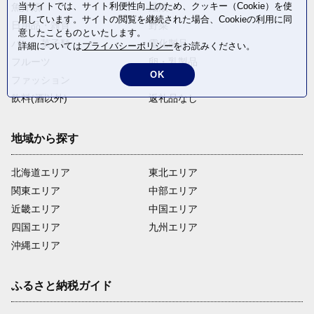
当サイトでは、サイト利便性向上のため、クッキー（Cookie）を使
魚介類
麺類
用しています。サイトの閲覧を継続された場合、Cookieの利用に同
日用品・雑貨
野菜
意したことものといたします。
パン・菓子類
電化製品
詳細については
プライバシーポリシー
をお読みください。
フルーツ
卵・乳製品
OK
ファッション
米・穀物
飲料(酒以外)
返礼品なし
地域から探す
北海道エリア
東北エリア
関東エリア
中部エリア
近畿エリア
中国エリア
四国エリア
九州エリア
沖縄エリア
ふるさと納税ガイド