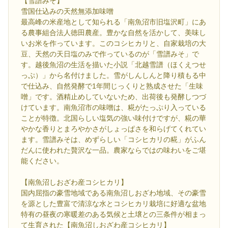
【雪譜みそ】
雪国仕込みの天然無添加味噌
最高峰の米産地として知られる「南魚沼市旧塩沢町」にあ
る農事組合法人徳田農産。豊かな自然を活かして、美味し
いお米を作っています。このコシヒカリと、自家栽培の大
豆、天然の天日塩のみで作っているのが「雪譜みそ」で
す。越後魚沼の生活を描いた小説「北越雪譜（ほくえつせ
っぷ）」から名付けました。雪がしんしんと降り積もる中
で仕込み、自然発酵で1年間じっくりと熟成させた「生味
噌」です。酒精止めしていないため、出荷後も発酵しつづ
けています。南魚沼市の味噌は、糀がたっぷり入っている
ことが特徴。北国らしい塩気の強い味付けですが、糀の華
やかな香りとまろやかさがしょっぱさを和らげてくれてい
ます。雪譜みそは、めずらしい「コシヒカリの糀」がふん
だんに使われた贅沢な一品。農家ならではの味わいをご堪
能ください。
【南魚沼しおざわ産コシヒカリ】
国内屈指の豪雪地域である南魚沼しおざわ地域、その豪雪
を源とした豊富で清涼な水とコシヒカリ栽培に好適な盆地
特有の昼夜の寒暖差のある気候と土壌との三条件が相まっ
て生育された【南魚沼しおざわ産コシヒカリ】