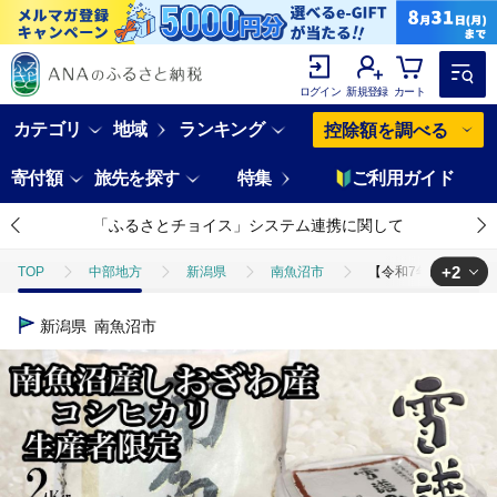
ログイン
新規登録
カート
カテゴリ
地域
ランキング
控除額を調べる
寄付額
旅先を探す
特集
ご利用ガイド
「ふるさとチョイス」システム連携に関して
+2
TOP
中部地方
新潟県
南魚沼市
【令和7年産】【定期便
TOP
米・穀物
米
コシヒカリ
【令和7年産】【定期便3
新潟県
南魚沼市
TOP
加工食品
調味料
味噌
【令和7年産】【定期便3回