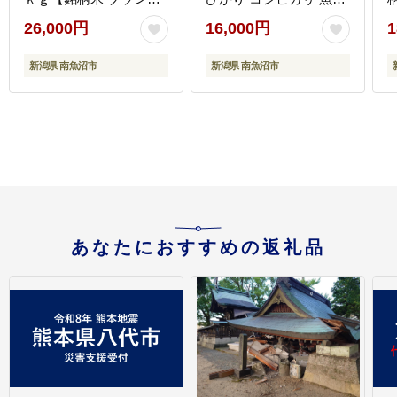
米 精米 こしひかり コシ
産 南魚沼産 プレミアム
26,000円
16,000円
1
ヒカリ 魚沼産 新潟米 産
新潟米 新潟県産 高評価
地直送 お米 米 こめ コ
高品質 高級 国産米 産直
新潟県 南魚沼市
新潟県 南魚沼市
メ ご飯 御飯 ごはん】
ご飯 御飯 ごはん 厳選】
あなたにおすすめの返礼品