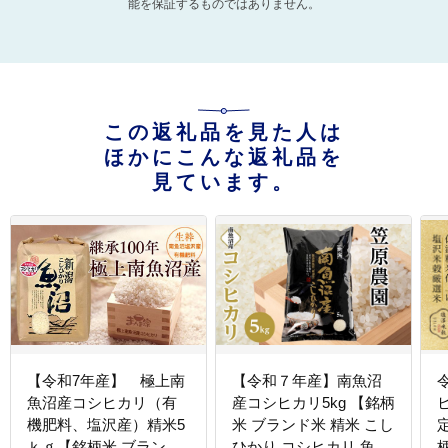
能を保証するものではありません。
この返礼品を見た人は
ほかにこんな返礼品を
見ています。
【令和7年産】 極上南
【令和７年産】南魚沼
魚沼産コシヒカリ（有
産コシヒカリ5kg 【銘柄
機肥料、塩沢産）精米5
米 ブランド米 精米 こし
ｋｇ【銘柄米 ブランド
ひかり コシヒカリ 魚沼