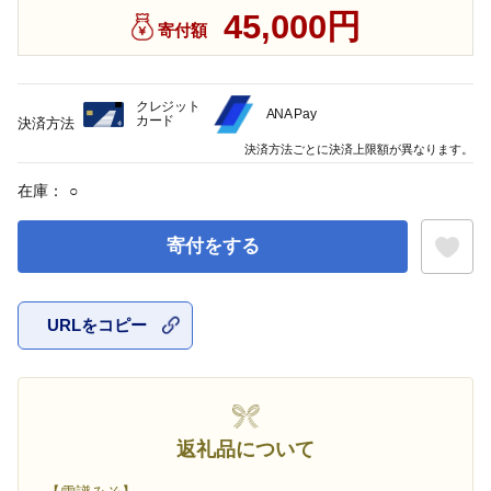
45,000円
寄付額
クレジット
ANA Pay
カード
決済方法
決済方法ごとに決済上限額が異なります。
在庫：
○
寄付をする
URLをコピー
お気に入
返礼品について