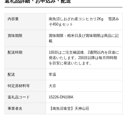
返礼品詳細・お申込み・配送
内容量
南魚沼しおざわ産コシヒカリ2Kg 雪譜み
そ450ｇセット
賞味期限
賞味期限：精米日及び賞味期限は商品に記
載
配送時期
1回目はご注文確認後、2週間以内を目途に
発送いたします。2回目以降は毎月同時期
を目安に発送いたします。
配送
常温
特定原材料等
大豆
返礼品コード
15226-DN108A
事業者名
【南魚沼食堂】天神山荘