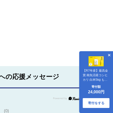
【R7年産】最高金
への応援メッセージ
賞 南魚沼産コシヒ
カリ 白米5kg もっ
ちり甘い！ ひらく
寄付額
の里ファーム【銘
24,000円
柄米 ブランド米 精
米 こしひかり コシ
ヒカリ 魚沼産 新潟
寄付をする
米 産地直送 お米 米
(0)
こめ コメ ご飯 御飯