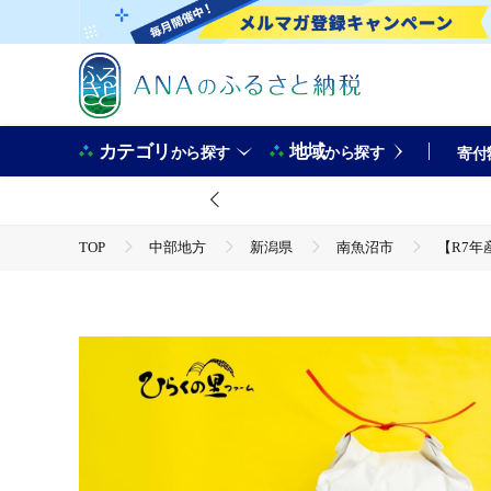
カテゴリ
地域
から探す
から探す
寄付
TOP
中部地方
新潟県
南魚沼市
【R7年
TOP
米・穀物
米
コシヒカリ
【R7年産】最高金賞 南魚沼産コシヒカリ 白米5kg もっちり甘い！