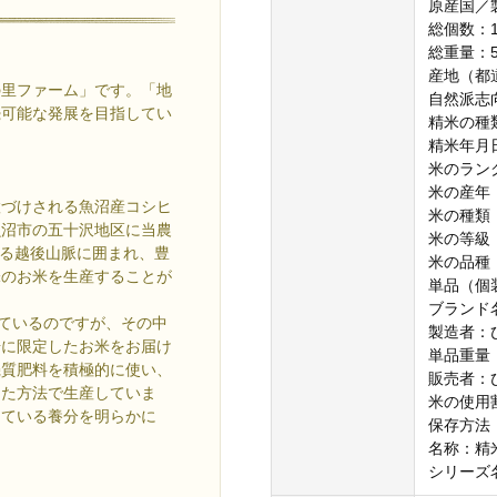
原産国／
総個数：
総重量：5
産地（都
里ファーム」です。「地
自然派志
続可能な発展を目指してい
精米の種
精米年月
米のラン
米の産年
づけされる魚沼産コシヒ
米の種類
魚沼市の五十沢地区に当農
米の等級
る越後山脈に囲まれ、豊
米の品種
味のお米を生産することが
単品（個
ブランド
ているのですが、その中
製造者：
場に限定したお米をお届け
単品重量：
機質肥料を積極的に使い、
販売者：
えた方法で生産していま
米の使用
している養分を明らかに
保存方法
名称：精
シリーズ