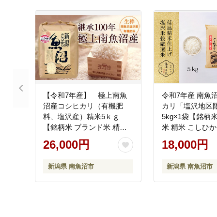
【令和7年産】 極上南魚
令和7年産 南魚
沼産コシヒカリ（有機肥
カリ「塩沢地区
料、塩沢産）精米5ｋｇ
5kg×1袋【銘柄
【銘柄米 ブランド米 精米
米 精米 こしひか
こしひかり コシヒカリ 魚
カリ魚沼産 新潟
26,000円
18,000円
沼産 新潟米 産地直送 お米
産 産地直送 ご飯
米 こめ コメ ご飯 御飯 ごは
ん お米 米 こめ
新潟県 南魚沼市
新潟県 南魚沼市
ん】