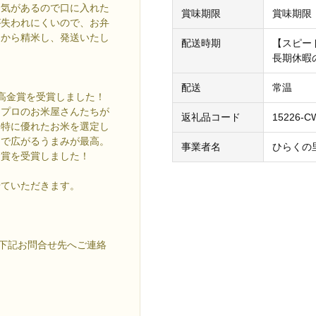
気があるので口に入れた
賞味期限
賞味期限
が失われにくいので、お弁
てから精米し、発送いたし
配送時期
【スピー
。
長期休暇
配送
常温
最高金賞を受賞しました！
たプロのお米屋さんたちが
返礼品コード
15226-C
に特に優れたお米を選定し
中で広がるうまみが最高。
事業者名
ひらくの
金賞を受賞しました！
せていただきます。
て下記お問合せ先へご連絡