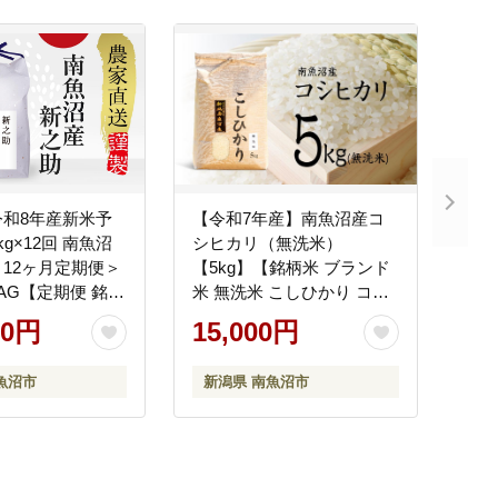
令和8年産新米予
【令和7年産】南魚沼産コ
g×12回 南魚沼
シヒカリ（無洗米）
12ヶ月定期便＞
【5kg】【銘柄米 ブランド
AG【定期便 銘柄
米 無洗米 こしひかり コシ
ド米 精米 新之助
ヒカリ 魚沼産 新潟米 産地
00円
15,000円
潟米 産地直送 お
直送 お米 米 こめ コメ ご飯
はん】【令和8年10
御飯 ごはん】
魚沼市
新潟県 南魚沼市
ら1ヶ月以内に順
定】