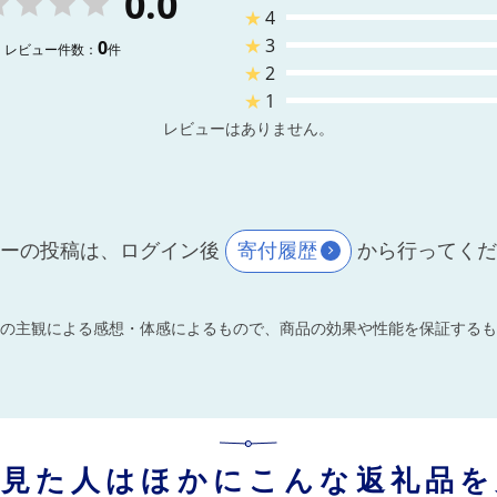
0.0
★
4
★
3
0
レビュー件数：
件
★
2
★
1
レビューはありません。
ーの投稿は、ログイン後
寄付履歴
から行ってく
の主観による感想・体感によるもので、商品の効果や性能を保証するも
を見た人はほかにこんな返礼品を