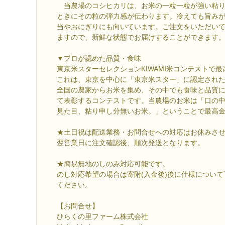
当農場のコシヒカリは、お米の一粒一粒が強い粘り
ときにその粒の弾力感が伝わります。冷えても旨み
当やおにぎりにも向いています。ご注文をいただい
ますので、新鮮な状態でお届けすることができます
▼プロが認めた品質・食味
東京米スターセレクションKIWAMI米コンテストで
これは、東京を中心に「東京米スター」に認定され
全国の農家からお米を集め、その中でも食味と品質
て表彰するコンテストです。当農場のお米は「口の
見た目、粘り申し分無いお米。」ということで最高
★土日祝は配送業務・お問合せへの対応はお休みさ
翌営業日に注文確認後、順次発送となります。
★簡易無地のしのみ対応可能です。
のし対応希望の場合は寄附(入金後)後に仕様につい
ください。
【お問合せ】
ひらくの里ファーム株式会社