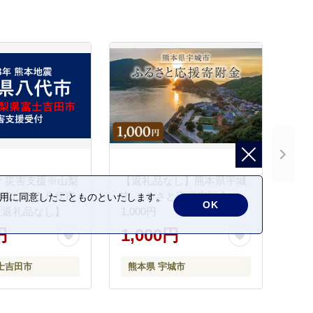
 災害支援※山梨
【返礼品なし】熊本県宇城
田市による八代市
市 ふるさと応援寄附金
の利用に同意したことものといたします。
OK
【返礼品なし】
1,000円
円
1,000円
士吉田市
熊本県 宇城市