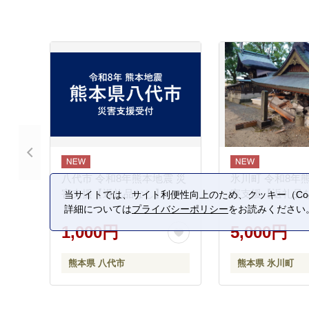
八代市 令和8年熊本地震 災
氷川町 令和8年
害支援【返礼品なし】
害支援【返礼品
当サイトでは、サイト利便性向上のため、クッキー（Coo
詳細については
プライバシーポリシー
をお読みください
1,000円
5,000円
熊本県 八代市
熊本県 氷川町