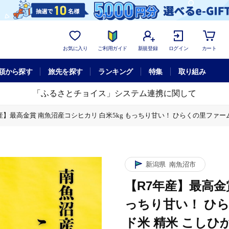
お気に入り
ご利用ガイド
新規登録
ログイン
カート
額から探す
旅先を探す
ランキング
特集
取り組み
「ふるさとチョイス」システム連携に関して
産】最高金賞 南魚沼産コシヒカリ 白米5kg もっちり甘い！ ひらくの里ファーム【
 ひらくの里ファーム【銘柄米 ブランド米 精米 こしひかり コシヒカリ 魚沼産 
新潟県
南魚沼市
【R7年産】最高金
っちり甘い！ ひ
ド米 精米 こしひ