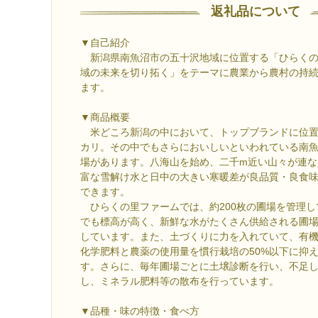
返礼品について
▼自己紹介
新潟県南魚沼市の五十沢地域に位置する「ひらくの
域の未来を切り拓く」をテーマに農業から農村の持
ます。
▼商品概要
米どころ新潟の中において、トップブランドに位置
カリ。その中でもさらにおいしいといわれている南
場があります。八海山を始め、二千m近い山々が連な
富な雪解け水と日中の大きい寒暖差が良品質・良食
できます。
ひらくの里ファームでは、約200枚の圃場を管理し
でも標高が高く、新鮮な水がたくさん供給される圃
しています。また、土づくりに力を入れていて、有
化学肥料と農薬の使用量を慣行栽培の50%以下に抑
す。さらに、毎年圃場ごとに土壌診断を行い、不足
し、ミネラル肥料等の散布を行っています。
▼品種・味の特徴・食べ方