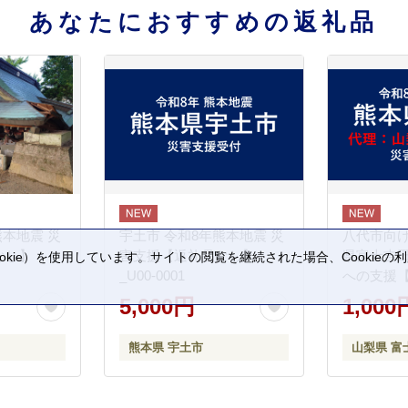
あなたにおすすめの返礼品
熊本地震 災
宇土市 令和8年熊本地震 災
八代市向け
なし】
害支援【返礼品なし】
県富士吉
kie）を使用しています。サイトの閲覧を継続された場合、Cookie
_U00-0001
への支援
。
5,000円
1,000
熊本県 宇土市
山梨県 富