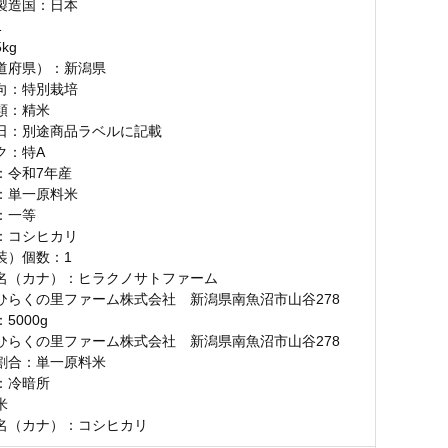
製造国：日本
1
kg
道府県）：新潟県
向：特別栽培
類：精米
日：別途商品ラベルに記載
ク：特A
：令和7年産
：単一原料米
：一等
：コシヒカリ
装）個数：1
名（カナ）：ヒラクノサトファーム
ひらくの里ファーム株式会社 新潟県南魚沼市山谷278
5000g
ひらくの里ファーム株式会社 新潟県南魚沼市山谷278
割合：単一原料米
：冷暗所
米
名（カナ）：コシヒカリ