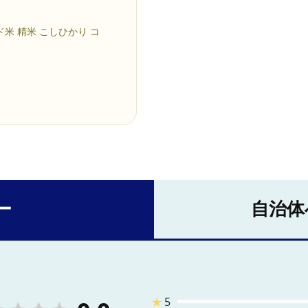
ド米 精米 こしひかり コ
ー
自治体
★
5