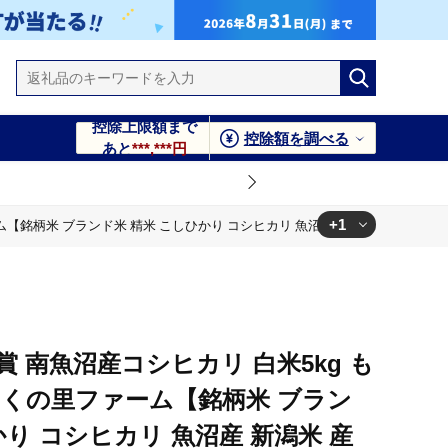
控除上限額まで
控除額を調べる
あと
***,***円
+1
銘柄米 ブランド米 精米 こしひかり コシヒカリ 魚沼産 新潟米 産地直送 お米
新潟米 産地直送 お米 米 こめ コメ ご飯 御飯 ごはん】
賞 南魚沼産コシヒカリ 白米5kg も
らくの里ファーム【銘柄米 ブラン
かり コシヒカリ 魚沼産 新潟米 産