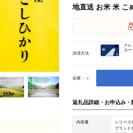
地直送 お米 米 こ
クレ
カー
決済方法
在庫：
○
返礼品詳細・お申込み・
内容量
シリーズ
ブランド