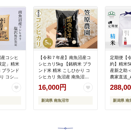
沼産コシヒ
【令和７年産】南魚沼産コ
定期便【
限定」精米
シヒカリ5kg 【銘柄米 ブラ
約】精米5k
米 ブランド
ンド米 精米 こしひかり コ
産新之助＜
り コシヒ
シヒカリ 魚沼産 南魚沼産
農家直送_
米 新潟県
プレミアム 新潟米 新潟県
米 ブラン
16,000円
288,0
 御飯 ごは
産 高評価 高品質 高級 国産
魚沼産 新
 コメ】
米 産直 ご飯 御飯 ごはん 厳
米 米 ご
新潟県 南魚沼市
新潟県 南
選】
月中旬か
次発送予