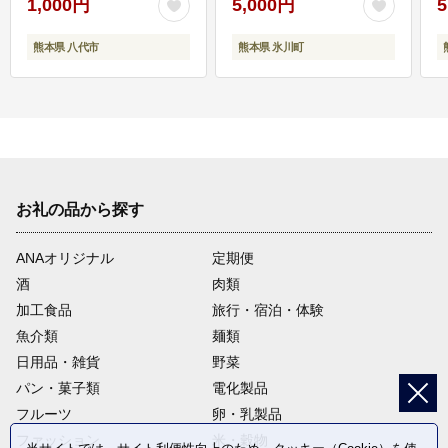
1,000円
5,000円
5
熊本県 八代市
熊本県 氷川町
お礼の品から探す
ANAオリジナル
定期便
酒
肉類
加工食品
旅行・宿泊・体験
魚介類
麺類
日用品・雑貨
野菜
パン・菓子類
電化製品
フルーツ
卵・乳製品
ファッション
米・穀物