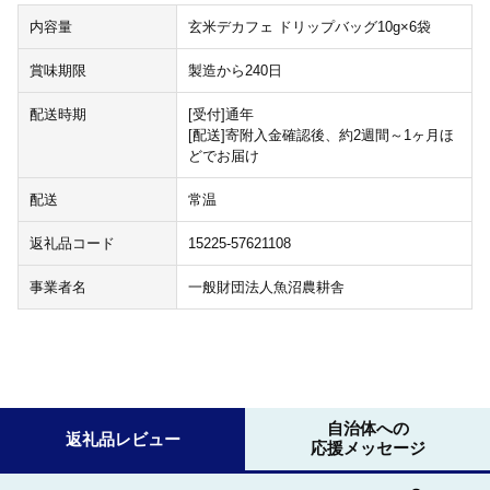
内容量
玄米デカフェ ドリップバッグ10g×6袋
賞味期限
製造から240日
配送時期
[受付]通年
[配送]寄附入金確認後、約2週間～1ヶ月ほ
どでお届け
配送
常温
返礼品コード
15225-57621108
事業者名
一般財団法人魚沼農耕舎
自治体への
返礼品レビュー
応援メッセージ