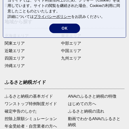
当サイトでは、サイト利便性向上のため、クッキー（Cookie）を使
飲料(酒以外)
返礼品なし
用しています。サイトの閲覧を継続された場合、Cookieの利用に同
意したことものといたします。
詳細については
プライバシーポリシー
をお読みください。
地域から探す
OK
北海道エリア
東北エリア
関東エリア
中部エリア
近畿エリア
中国エリア
四国エリア
九州エリア
沖縄エリア
ふるさと納税ガイド
ふるさと納税の基本ガイド
ANAのふるさと納税の特徴
ワンストップ特例制度ガイド
はじめての方へ
確定申告のしかた
ふるさと納税の流れ
控除上限額シミュレーション
動画でわかるANAのふるさと
納税
年金受給者・自営業者の方へ