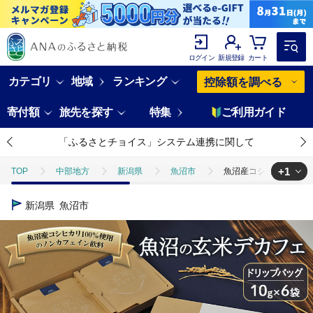
ログイン
新規登録
カート
カテゴリ
地域
ランキング
控除額を調べる
寄付額
旅先を探す
特集
ご利用ガイド
「ふるさとチョイス」システム連携に関して
+1
TOP
中部地方
新潟県
魚沼市
魚沼産コシヒカリ100％
TOP
飲料（酒以外）
魚沼産コシヒカリ100％使用のノンカフェイン飲
新潟県
魚沼市