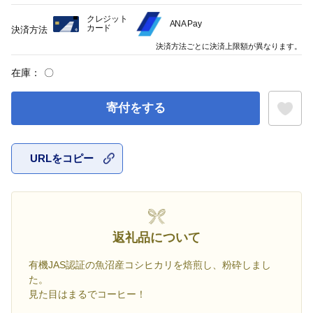
クレジット
ANA Pay
カード
決済方法
決済方法ごとに決済上限額が異なります。
在庫：
〇
寄付をする
URLをコピー
お気に入
返礼品について
有機JAS認証の魚沼産コシヒカリを焙煎し、粉砕しまし
た。
見た目はまるでコーヒー！