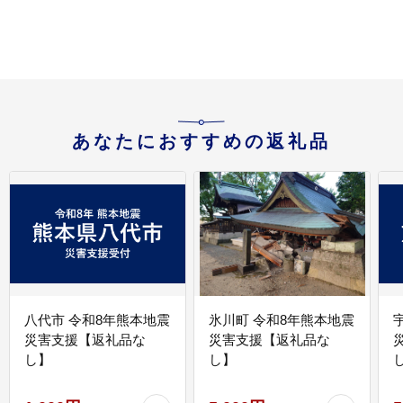
あなたにおすすめの返礼品
八代市 令和8年熊本地震
氷川町 令和8年熊本地震
災害支援【返礼品な
災害支援【返礼品な
し】
し】
し