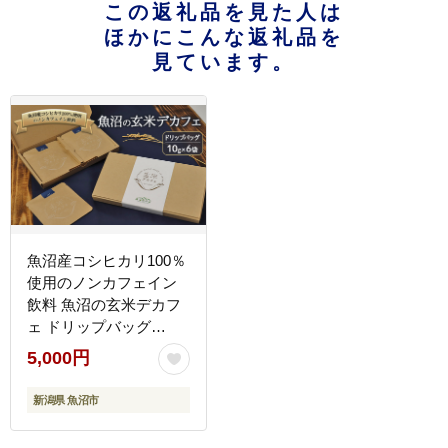
この返礼品を見た人は
ほかにこんな返礼品を
見ています。
魚沼産コシヒカリ100％
使用のノンカフェイン
飲料 魚沼の玄米デカフ
ェ ドリップバッグ
10g×6袋 ドリップ カフ
5,000円
ェ 新潟県 魚沼市 魚沼
新潟県 魚沼市