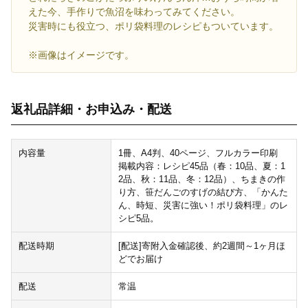
えた今、手作りで魚沼を味わってみてください。
災害時にも役立つ、ポリ袋料理のレシピもついています。
※画像はイメージです。
返礼品詳細・お申込み・配送
内容量
1冊、A4判、40ページ、フルカラー印刷
掲載内容：レシピ45品（春：10品、夏：1
2品、秋：11品、冬：12品）、ちまきの作
り方、笹だんごのすげの結び方、「かんた
ん、時短、災害に強い！ポリ袋料理」のレ
シピ5品。
配送時期
[配送]寄附入金確認後、約2週間～1ヶ月ほ
どでお届け
配送
常温