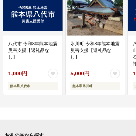
八代市 令和8年熊本地震
氷川町 令和8年熊本地震
災害支援【返礼品な
災害支援【返礼品な
し】
し】
1,000円
5,000円
1
熊本県 八代市
熊本県 氷川町
お礼の品から探す