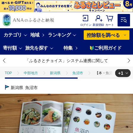
ログイン
新規登録
カート
カテゴリ
地域
ランキング
控除額を調べる
寄付額
旅先を探す
特集
ご利用ガイド
「ふるさとチョイス」システム連携に関して
+1
TOP
中部地方
新潟県
魚沼市
【本・魚沼郷土料理レシ
TOP
日用品・雑貨
ほかの雑貨・日用品
【本・魚沼郷土料理
新潟県
魚沼市