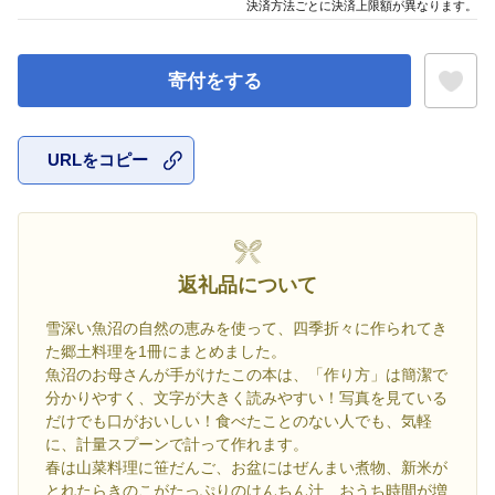
決済方法ごとに決済上限額が異なります。
寄付をする
URLをコピー
お気に入
返礼品について
雪深い魚沼の自然の恵みを使って、四季折々に作られてき
た郷土料理を1冊にまとめました。
魚沼のお母さんが手がけたこの本は、「作り方」は簡潔で
分かりやすく、文字が大きく読みやすい！写真を見ている
だけでも口がおいしい！食べたことのない人でも、気軽
に、計量スプーンで計って作れます。
春は山菜料理に笹だんご、お盆にはぜんまい煮物、新米が
とれたらきのこがたっぷりのけんちん汁…おうち時間が増