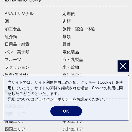
ANAオリジナル
定期便
酒
肉類
加工食品
旅行・宿泊・体験
魚介類
麺類
日用品・雑貨
野菜
パン・菓子類
電化製品
フルーツ
卵・乳製品
ファッション
米・穀物
飲料(酒以外)
返礼品なし
当サイトでは、サイト利便性向上のため、クッキー（Cookie）を使
用しています。サイトの閲覧を継続された場合、Cookieの利用に同
地域から探す
意したことものといたします。
詳細については
プライバシーポリシー
をお読みください。
北海道エリア
東北エリア
OK
関東エリア
中部エリア
近畿エリア
中国エリア
四国エリア
九州エリア