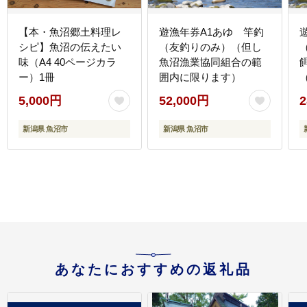
【本・魚沼郷土料理レ
遊漁年券A1あゆ 竿釣
シピ】魚沼の伝えたい
（友釣りのみ）（但し
味（A4 40ページカラ
魚沼漁業協同組合の範
ー）1冊
囲内に限ります）
5,000円
52,000円
2
新潟県 魚沼市
新潟県 魚沼市
あなたにおすすめの返礼品