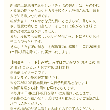
新潟県上越地域で誕生した「みずほの輝き」は、その外観
と食味の良さからコシヒカリを陵ぐとも評価される、知る
人ぞ知る希少なお米です。
粒が大きく、つややかな見た目にとどまらず、香りの良
さ、適度な粘りと口当たり、そして口に広がるうま味は、
他の品種の追随を許しません。
また、冷めても美味しいという特性から、おにぎりやお弁
当にもぴったりです。
そんな「みずほの輝き」を配送直前に精米し、毎月20日頃
(土日/祝日を除く)にお届けいたします。
【関連キーワード】みずほ みずほのかがやき お米 こめ 白
米 食品 コシヒカリ おすすめ 送料無料
※画像はイメージです。
※オンライン決済限定商品です。
※令和8年10月配送開始の先行予約商品となります。
※初回発送から計6回のお届けとなります。
※毎月20日頃(土日/祝日を除く)にお届けいたします。
※長期のご不在がなく、受け取り可能かどうかご確認の上
お申し込みください。
※次の場合の配送は致しかねますのでご了承ください。