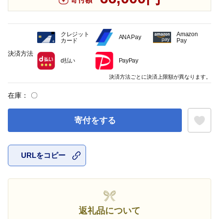
クレジット
Amazon
ANA Pay
カード
Pay
決済方法
d払い
PayPay
決済方法ごとに決済上限額が異なります。
在庫：
〇
寄付をする
URLをコピー
お気に入
返礼品について