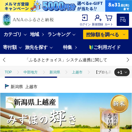
ログイン
新規登録
カート
カテゴリ
地域
ランキング
控除額を調べる
寄付額
旅先を探す
特集
ご利用ガイド
「ふるさとチョイス」システム連携に関して
+1
TOP
中部地方
新潟県
上越市
【プロも高評価！】令和8
TOP
米・穀物
米
ほかの米
【プロも高評価！】令和8年
新潟県
上越市