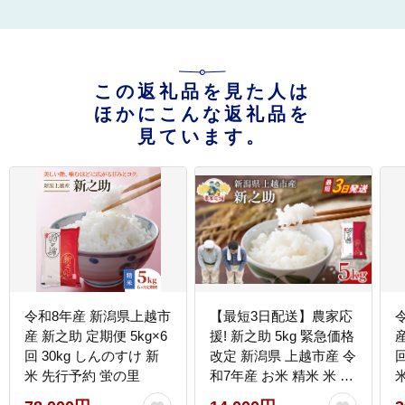
この返礼品を見た人は
ほかにこんな返礼品を
見ています。
令和8年産 新潟県上越市
【最短3日配送】農家応
産 新之助 定期便 5kg×6
援! 新之助 5kg 緊急価格
産
回 30kg しんのすけ 新
改定 新潟県 上越市産 令
回
米 先行予約 蛍の里
和7年産 お米 精米 米 ご
飯 送料無料