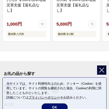
災害支援【返礼品な
災害支援【返礼品な
し】
し】
し
1,000円
5,000円
5
熊本県 八代市
熊本県 氷川町
お礼の品から探す
当サイトでは、サイト利便性向上のため、クッキー（Cookie）を使
ANAオリジナル
定期便
用しています。サイトの閲覧を継続された場合、Cookieの利用に同
酒
肉類
意したことものといたします。
詳細については
プライバシーポリシー
をお読みください。
加工食品
旅行・宿泊・体験
魚介類
麺類
OK