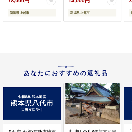
78,000円
14,000円
3
新潟県 上越市
新潟県 上越市
あなたにおすすめの返礼品
八代市 令和8年熊本地震
氷川町 令和8年熊本地震