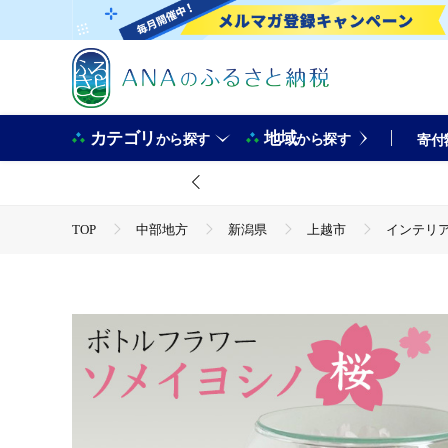
カテゴリ
地域
から探す
から探す
寄付
TOP
中部地方
新潟県
上越市
インテリア
TOP
日用品・雑貨
インテリア雑貨
インテリア
TOP
日用品・雑貨
伝統工芸品
インテリア ボト