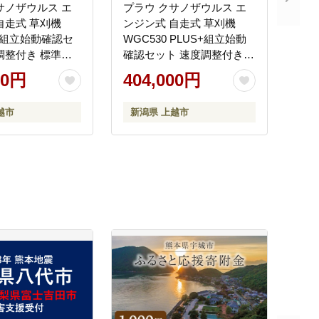
サノザウルス エ
プラウ クサノザウルス エ
自走式 草刈機
ンジン式 自走式 草刈機
0+組立始動確認セ
WGC530 PLUS+組立始動
調整付き 標準版
確認セット 速度調整付き
ンジン PLUS ホン
標準版 MEIKIエンジン
00円
404,000円
刈幅53cm フリ
PLUS ホンダエンジン 刈幅
ド排出 芝刈り機
53cm フリー刃 サイド排出
越市
新潟県 上越市
速
芝刈り機 無段階変速