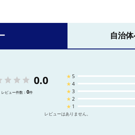
ー
自治体
★
5
0.0
★
4
★
3
0
レビュー件数：
件
★
2
★
1
レビューはありません。