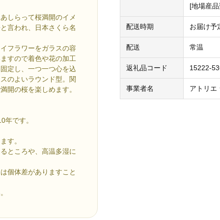
[地場産
をあしらって桜満開のイメ
配送時期
お届け予
桜と言われ、日本さくら名
配送
常温
ライフラワーをガラスの容
いますので着色や花の加工
返礼品コード
15222-5
に固定し、一つ一つ心を込
ンスのよいラウンド型。関
事業者名
アトリエ
で満開の桜を楽しめます。
0年です。
ります。
たるところや、高温多湿に
さは個体差がありますこと
い。