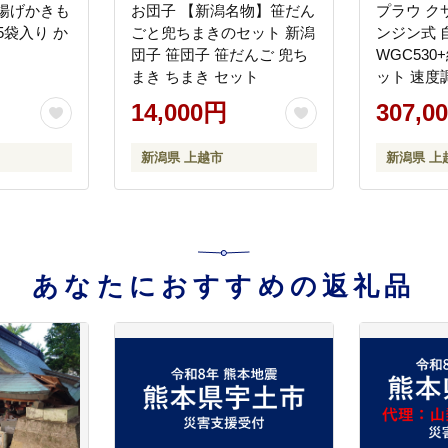
揚げかきも
お団子 【新潟名物】笹だん
プラウ ク
5袋入り か
ごと兜ちまきのセット 新潟
ンジン式 
団子 笹団子 笹だんご 兜ち
WGC53
まき ちまき セット
ット 速度
MEIKIエ
14,000円
307,0
ダエンジン 
ー刃 サイ
新潟県 上越市
新潟県 上
無段階変
あなたにおすすめの返礼品