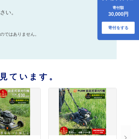
置物 ドライフラワ
寄付額
ー 花 ギフト 上越市
ださい。
30,000円
新潟
寄付をする
のではありません。
見ています。