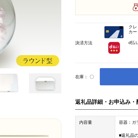
クレ
カー
d払
決済方法
在庫：
〇
返礼品詳細・お申込み・
内容量
容器：ガラ
■返礼品