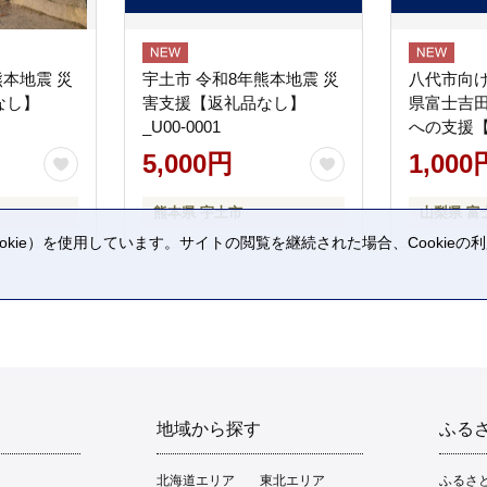
熊本地震 災
宇土市 令和8年熊本地震 災
八代市向け
なし】
害支援【返礼品なし】
県富士吉
_U00-0001
への支援
5,000円
1,000
熊本県 宇土市
山梨県 富
kie）を使用しています。サイトの閲覧を継続された場合、Cookie
。
地域から探す
ふる
北海道エリア
東北エリア
ふるさ