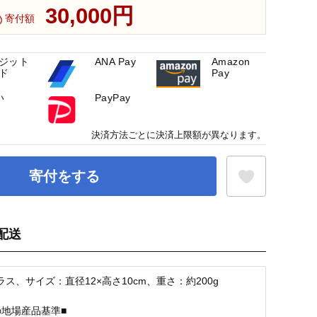
30,000円
寄付額
ジット
ANA Pay
Amazon
ド
Pay
い
PayPay
決済方法ごとに決済上限額が異なります。
寄付をする
配送
お気に入り登録
ス、サイズ：直径12×高さ10cm、重さ：約200g
の地場産品基準■