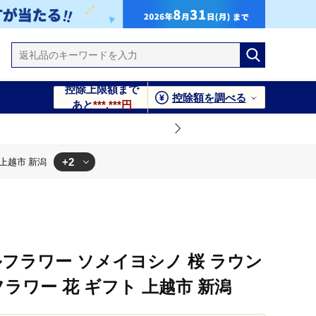
控除上限額まで
控除額を調べる
あと
***,***円
+2
上越市 新潟
上越市 新潟
市 新潟
フラワー ソメイヨシノ 桜 ラウン
フラワー 花 ギフト 上越市 新潟