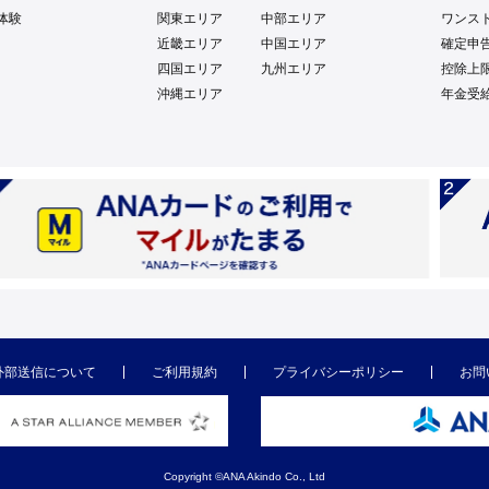
体験
関東エリア
中部エリア
ワンス
近畿エリア
中国エリア
確定申
四国エリア
九州エリア
控除上
沖縄エリア
年金受
外部送信について
ご利用規約
プライバシーポリシー
お問
Copyright ©ANA Akindo Co., Ltd