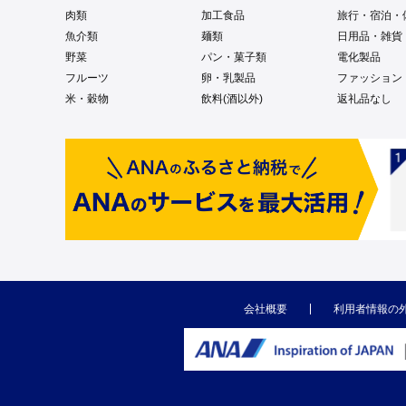
肉類
加工食品
旅行・宿泊・
魚介類
麺類
日用品・雑貨
野菜
パン・菓子類
電化製品
フルーツ
卵・乳製品
ファッション
米・穀物
飲料(酒以外)
返礼品なし
会社概要
利用者情報の