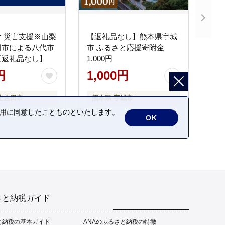
 災害支援※山梨
【返礼品なし】熊本県宇城
田市による八代市
市 ふるさと応援寄附金
【返礼品なし】
1,000円
円
1,000円
士吉田市
熊本県 宇城市
の利用に同意したことものといたします。
OK
さと納税ガイド
と納税の基本ガイド
ANAのふるさと納税の特徴