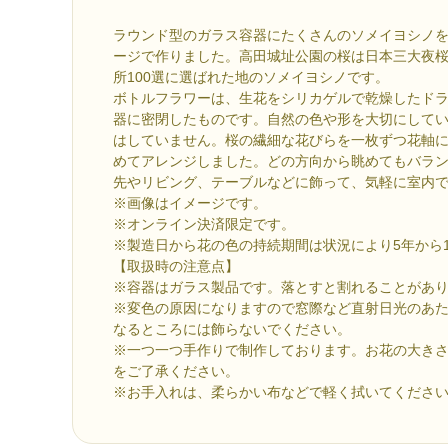
ラウンド型のガラス容器にたくさんのソメイヨシノ
ージで作りました。高田城址公園の桜は日本三大夜
所100選に選ばれた地のソメイヨシノです。
ボトルフラワーは、生花をシリカゲルで乾燥したド
器に密閉したものです。自然の色や形を大切にして
はしていません。桜の繊細な花びらを一枚ずつ花軸
めてアレンジしました。どの方向から眺めてもバラ
先やリビング、テーブルなどに飾って、気軽に室内
※画像はイメージです。
※オンライン決済限定です。
※製造日から花の色の持続期間は状況により5年から1
【取扱時の注意点】
※容器はガラス製品です。落とすと割れることがあ
※変色の原因になりますので窓際など直射日光のあ
なるところには飾らないでください。
※一つ一つ手作りで制作しております。お花の大き
をご了承ください。
※お手入れは、柔らかい布などで軽く拭いてくださ