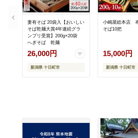
妻有そば 20袋入【おいしい
小嶋屋総本店 
そば乾麺大賞4年連続グラ
そば10把
ンプリ受賞】200g×20袋
へぎそば 乾麺
26,000円
15,000円
新潟県 十日町市
新潟県 十日町市