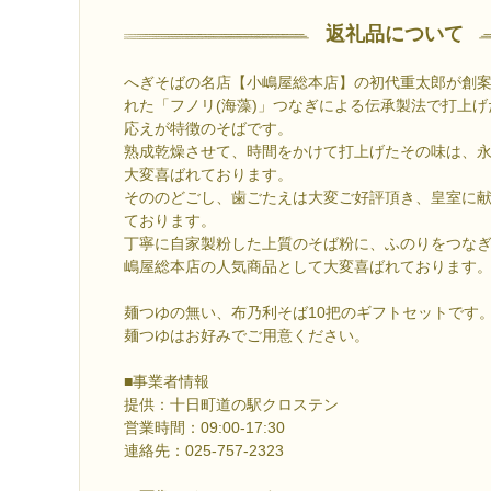
返礼品について
へぎそばの名店【小嶋屋総本店】の初代重太郎が創
れた「フノリ(海藻)」つなぎによる伝承製法で打上
応えが特徴のそばです。
熟成乾燥させて、時間をかけて打上げたその味は、
大変喜ばれております。
そののどごし、歯ごたえは大変ご好評頂き、皇室に
ております。
丁寧に自家製粉した上質のそば粉に、ふのりをつな
嶋屋総本店の人気商品として大変喜ばれております
麺つゆの無い、布乃利そば10把のギフトセットです
麺つゆはお好みでご用意ください。
■事業者情報
提供：十日町道の駅クロステン
営業時間：09:00-17:30
連絡先：025-757-2323