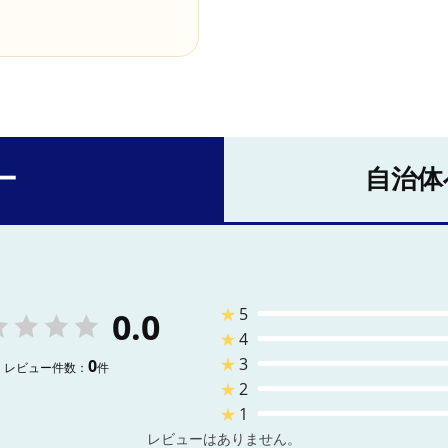
ー
自治体
★
5
0.0
★
4
★
3
0
レビュー件数：
件
★
2
★
1
レビューはありません。