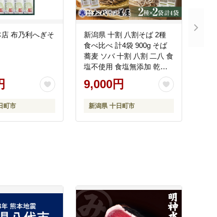
利へぎそ
新潟県 十割 八割そば 2種
食べ比べ 計4袋 900g そば
蕎麦 ソバ 十割 八割 二八 食
塩不使用 食塩無添加 乾麺
麺 ギフト お取り寄せ 備蓄
円
9,000円
保存 松代そば善屋 新潟県
十日町市
日町市
新潟県 十日町市