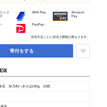
ジット
ANA Pay
Amazon
ド
Pay
い
PayPay
決済方法ごとに決済上限額が異なります。
寄付をする
配送
お気に入り登録
店 布乃利へぎそば200g 10把
年
次発送