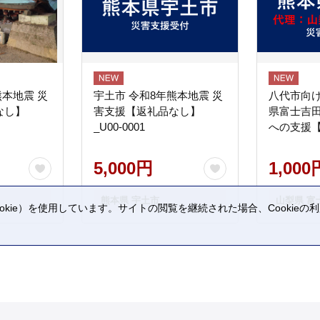
熊本地震 災
宇土市 令和8年熊本地震 災
八代市向け
なし】
害支援【返礼品なし】
県富士吉
_U00-0001
への支援
5,000円
1,000
熊本県 宇土市
山梨県 富
kie）を使用しています。サイトの閲覧を継続された場合、Cookie
。