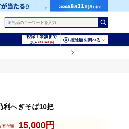
控除上限額まで
控除額を調べる
あと
***,***円
乃利へぎそば10把
15,000円
寄付額