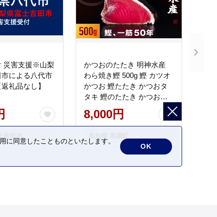
 災害支援※山梨
かつおのたたき 明神水産
田市による八代市
わら焼き鰹 500g 鰹 カツオ
【返礼品なし】
かつお 鰹たたき かつおタ
タキ 鰹のたたき かつおの
タタキ 藁焼き わら焼き 魚
円
8,000円
さかな 海鮮 刺身 お刺身 冷
凍 ご家庭用 グルメ 特産品
士吉田市
高知県 黒潮町
ご当地 本場 高知 黒潮町 ギ
の利用に同意したことものといたします。
OK
フト 贈答品 人気 返礼品 ふ
るさと納税 魚介類 高知県
産 土佐名物 高知県 高評価
食卓 ご飯のお供 父の日 ギ
フト プレゼント[1669]