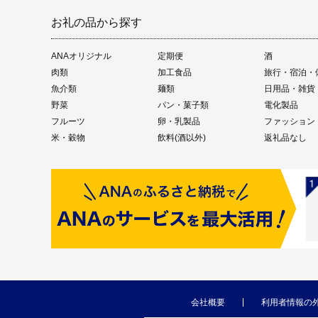
お礼の品から探す
ANAオリジナル
定期便
酒
肉類
加工食品
旅行・宿泊・
魚介類
麺類
日用品・雑貨
野菜
パン・菓子類
電化製品
フルーツ
卵・乳製品
ファッション
米・穀物
飲料(酒以外)
返礼品なし
会社概要
利用者情報の