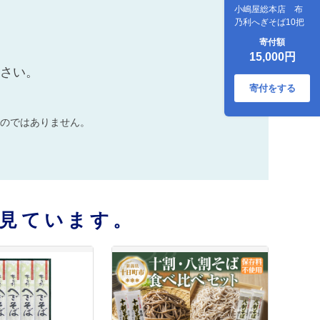
小嶋屋総本店 布
乃利へぎそば10把
寄付額
15,000円
ださい。
寄付をする
のではありません。
見ています。