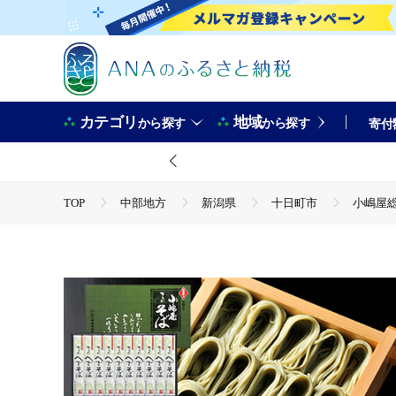
カテゴリ
地域
から探す
から探す
寄付
TOP
中部地方
新潟県
十日町市
小嶋屋
TOP
麺類
そば
小嶋屋総本店 布乃利へぎそば