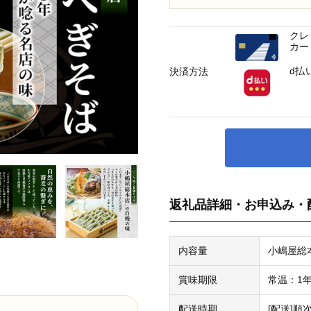
クレ
カー
d払
決済方法
返礼品詳細・お申込み・
内容量
小嶋屋総本
賞味期限
常温：1
配送時期
[配送]順