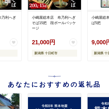
布乃利へぎ
小嶋屋総本店 布乃利へぎ
小嶋屋総本店 布乃
そば15把 段ボールパッケ
ば5把
ージ
21,000円
9,000
新潟県 十日町市
新潟県 十
あなたにおすすめの返礼品