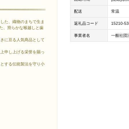
配送
常温
案した、織物のまちで生ま
返礼品コード
15210-5
げた、滑らかな喉越しと歯
事業者名
一般社団
永きに亘る人気商品として
献上申し上げる栄誉を賜っ
ぎとする伝統製法を守り小
。
。