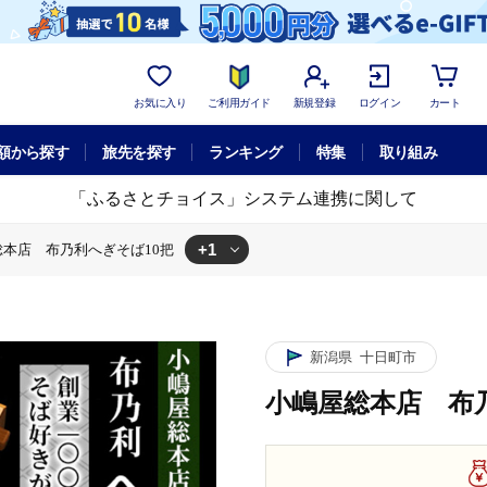
お気に入り
ご利用ガイド
新規登録
ログイン
カート
額から探す
旅先を探す
ランキング
特集
取り組み
「ふるさとチョイス」システム連携に関して
+1
総本店 布乃利へぎそば10把
10把
新潟県
十日町市
小嶋屋総本店 布