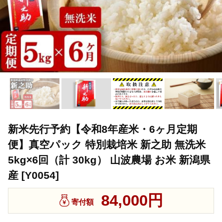
新米先行予約【令和8年産米・6ヶ月定期
便】真空パック 特別栽培米 新之助 無洗米
5kg×6回（計 30kg） 山波農場 お米 新潟県
産 [Y0054]
84,000円
寄付額