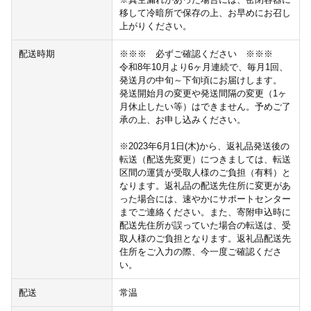
移して冷暗所で保存の上、お早めにお召し
上がりください。
配送時期
※※※ 必ずご確認ください ※※※
令和8年10月より6ヶ月連続で、毎月1回、
発送月の中旬～下旬頃にお届けします。
発送開始月の変更や発送間隔の変更（1ヶ
月休止したい等）はできません。予めご了
承の上、お申し込みください。
※2023年6月1日(木)から、返礼品発送後の
転送（配送先変更）につきましては、転送
区間の運賃が受取人様のご負担（有料）と
なります。返礼品の配送先住所に変更があ
った場合には、速やかにサポートセンター
までご連絡ください。また、寄附申込時に
配送先住所が誤っていた場合の転送は、受
取人様のご負担となります。返礼品配送先
住所をご入力の際、今一度ご確認くださ
い。
配送
常温