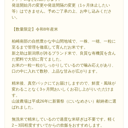
発送開始月の変更や発送間隔の変更（1ヶ月休止したい
等）はできません。予めご了承の上、お申し込みくださ
い。
【数量限定】令和8年産米
柏崎南部の自然豊かな中山間地域で、一株、一穂、一粒に
至るまで管理を徹底して育んだお米です。
新之助は新潟県が誇るブランド米で、良質な有機質を含ん
だ肥料で大切に育てました。
お米の一粒一粒がしっかりしているので噛み応えがあり、
口の中に入れて数秒、上品な甘みが広がります。
精米後、真空パックにてお届けしますので、鮮度・風味が
変わることなく3ヶ月間おいしくお召し上がりいただけま
す。
山波農場は平成26年に新嘗祭（にいなめさい）献納者に選
ばれました。
無洗米で精米しているので過度な米研ぎは不要です。軽く
2～3回程度すすいでからの炊飯をおすすめします。