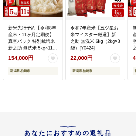
新米先行予約【令和8年
令和7年産米【五ツ星お
産米・11ヶ月定期便】
米マイスター厳選】新
真空パック 特別栽培米
之助 無洗米 6kg（2kg×3
新之助 無洗米 5kg×11回
袋）[Y0424]
之
（計 55kg） 山波農場
154,000円
22,000円
4
お米 新潟県産 [Y0055]
お
新潟県 柏崎市
新潟県 柏崎市
あなたにおすすめの返礼品