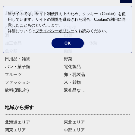
お礼の品から探す
当サイトでは、サイト利便性向上のため、クッキー（Cookie）を使
用しています。サイトの閲覧を継続された場合、Cookieの利用に同
意したことものといたします。
ANAオリジナル
定期便
詳細については
プライバシーポリシー
をお読みください。
酒
肉類
加工食品
旅行・宿泊・体験
OK
魚介類
麺類
日用品・雑貨
野菜
パン・菓子類
電化製品
フルーツ
卵・乳製品
ファッション
米・穀物
飲料(酒以外)
返礼品なし
地域から探す
北海道エリア
東北エリア
関東エリア
中部エリア