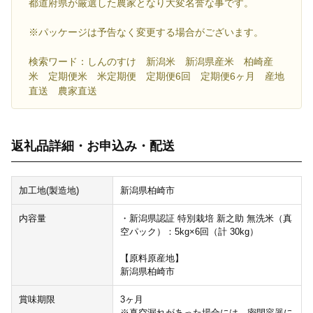
都道府県が厳選した農家となり大変名誉な事です。
※パッケージは予告なく変更する場合がございます。
検索ワード：しんのすけ 新潟米 新潟県産米 柏崎産
米 定期便米 米定期便 定期便6回 定期便6ヶ月 産地
直送 農家直送
返礼品詳細・お申込み・配送
加工地(製造地)
新潟県柏崎市
内容量
・新潟県認証 特別栽培 新之助 無洗米（真
空パック）：5kg×6回（計 30kg）
【原料原産地】
新潟県柏崎市
賞味期限
3ヶ月
※真空漏れがあった場合には、密閉容器に