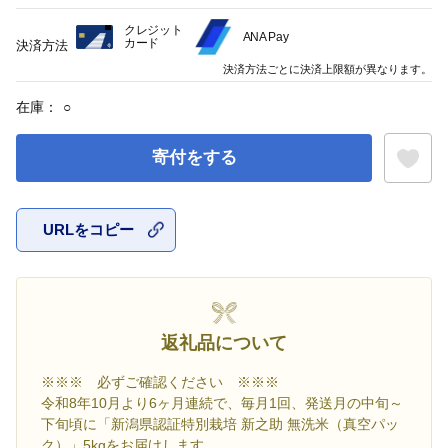
クレジット
ANA Pay
カード
決済方法
決済方法ごとに決済上限額が異なります。
在庫：
○
寄付をする
URLをコピー
お気に入
返礼品について
※※※ 必ずご確認ください ※※※
令和8年10月より6ヶ月連続で、毎月1回、発送月の中旬～
下旬頃に「新潟県認証特別栽培 新之助 無洗米（真空パッ
ク）」5kgをお届けします。