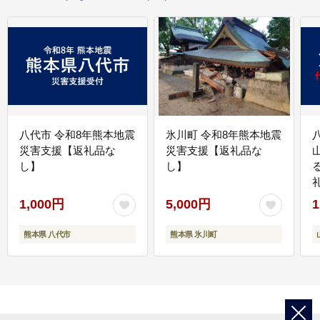
八代市 令和8年熊本地震
氷川町 令和8年熊本地震
災害支援【返礼品な
災害支援【返礼品な
し】
し】
1,000円
5,000円
1
熊本県 八代市
熊本県 氷川町