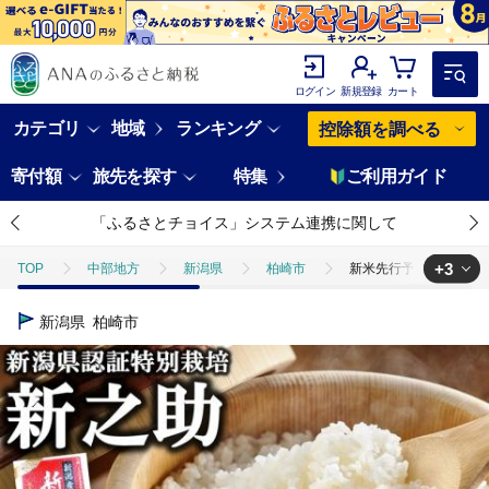
ログイン
新規登録
カート
カテゴリ
地域
ランキング
控除額を調べる
寄付額
旅先を探す
特集
ご利用ガイド
「ふるさとチョイス」システム連携に関して
+3
TOP
中部地方
新潟県
柏崎市
新米先行予約【令和8年産米
TOP
米・穀物
米
無洗米
新米先行予約【令和8年産米・6
新潟県
柏崎市
TOP
米・穀物
米
ほかの米
新米先行予約【令和8年産米・
TOP
定期便
米(定期便)
新米先行予約【令和8年産米・6ヶ月定期便