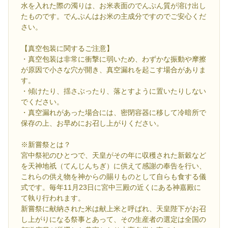
水を入れた際の濁りは、お米表面のでんぷん質が溶け出し
たものです。でんぷんはお米の主成分ですのでご安心くだ
さい。
【真空包装に関するご注意】
・真空包装は非常に衝撃に弱いため、わずかな振動や摩擦
が原因で小さな穴が開き、真空漏れを起こす場合がありま
す。
・傾けたり、揺さぶったり、落とすように置いたりしない
でください。
・真空漏れがあった場合には、密閉容器に移して冷暗所で
保存の上、お早めにお召し上がりください。
※新嘗祭とは？
宮中祭祀のひとつで、天皇がその年に収穫された新穀など
を天神地祇（てんじんちぎ）に供えて感謝の奉告を行い、
これらの供え物を神からの賜りものとして自らも食する儀
式です。毎年11月23日に宮中三殿の近くにある神嘉殿に
て執り行われます。
新嘗祭に献納された米は献上米と呼ばれ、天皇陛下がお召
し上がりになる祭事とあって、その生産者の選定は全国の