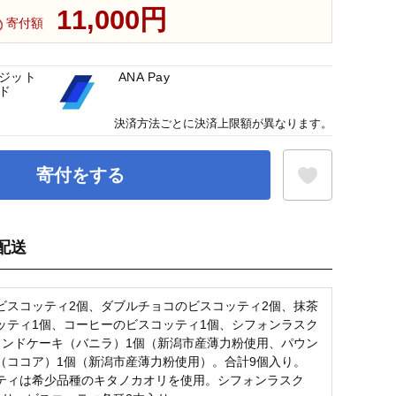
11,000円
寄付額
ジット
ANA Pay
ド
決済方法ごとに決済上限額が異なります。
寄付をする
配送
お気に入り登録
ビスコッティ2個、ダブルチョコのビスコッティ2個、抹茶
ッティ1個、コーヒーのビスコッティ1個、シフォンラスク
ウンドケーキ（バニラ）1個（新潟市産薄力粉使用、パウン
（ココア）1個（新潟市産薄力粉使用）。合計9個入り。
ティは希少品種のキタノカオリを使用。シフォンラスク