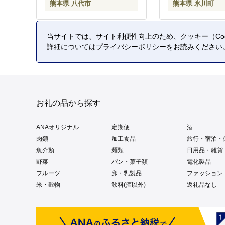
熊本県 八代市
熊本県 氷川町
当サイトでは、サイト利便性向上のため、クッキー（Coo
詳細については
プライバシーポリシー
をお読みください
お礼の品から探す
ANAオリジナル
定期便
酒
肉類
加工食品
旅行・宿泊・
魚介類
麺類
日用品・雑貨
野菜
パン・菓子類
電化製品
フルーツ
卵・乳製品
ファッション
米・穀物
飲料(酒以外)
返礼品なし