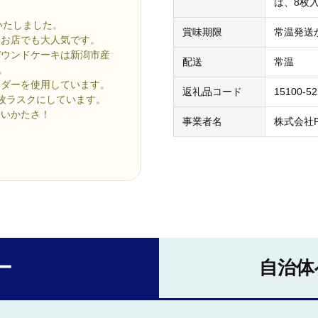
は、8枚
にいたしました。
賞味期限
常温発送
はお店でも大人気です。
パウンドケーキは新潟市産
配送
常温
。
ウダーを使用しています。
返礼品コード
15100-5
枚ラスクにしています。
すいかたさ！
事業者名
株式会社Pe
ー
自治体