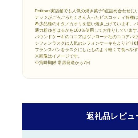
Petitpas実店舗でも人気の焼き菓子9点詰め合わせ
ナッツがごろごろたくさん入ったビスコッティ各種
希少品種のキタノカオリを使い焼き上げています。
薄力粉ゆきはるかを100％使用してお作りしています
パウンドケーキのココアはヴァローナ社のココアパ
シフォンラスクは人気のシフォンケーキをよりどり8
フランスパンをラスクにしたものより軽くて食べや
※画像はイメージです。
※賞味期限:常温発送から7日
返礼品レビュ