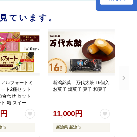
見ています。
 アルフォートミ
新潟銘菓 万代太鼓 16個入
レート2種セット
お菓子 焼菓子 菓子 和菓子
め合わせ セット
ト 箱 スイーツ
つ デザート チョ
0円
11,000円
レート 新潟
潟市
新潟県 新潟市