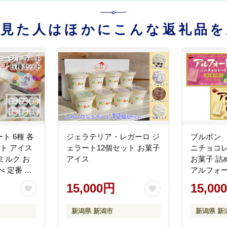
を見た人はほかにこんな返礼品を
ト 6種 各
ジェラテリア・レガーロ ジ
ブルボン
ート アイス
ェラート12個セット お菓子
ニチョコ
ミルク お
アイス
お菓子 詰
 定番 人
アルフォー
ギフト グル
菓子 おや
15,000円
15,00
ファウンド
コ チョコ
新潟県 新潟市
新潟県 新