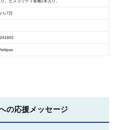
入り。ビスコッティ各種2本入り。
から7日
2241602
titpas
への応援メッセージ