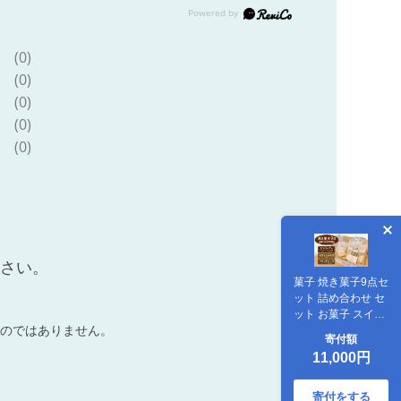
(0)
(0)
(0)
(0)
(0)
ださい。
菓子 焼き菓子9点セ
ット 詰め合わせ セ
ット お菓子 スイー
のではありません。
ツ デザート 新潟県
寄付額
新潟市
11,000円
寄付をする