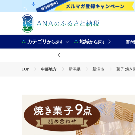
カテゴリ
地域
から探す
から探す
寄付
TOP
中部地方
新潟県
新潟市
菓子 焼き
TOP
パン・菓子類
洋菓子
ケーキ
菓子 
TOP
パン・菓子類
洋菓子
焼き菓子
菓子
TOP
パン・菓子類
洋菓子
ほかの洋菓子