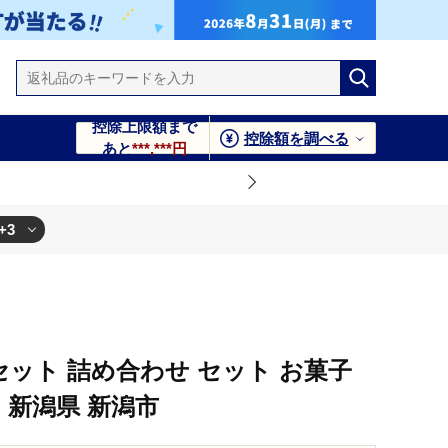
控除上限額まで
控除額を調べる
あと
***,***円
+3
市
潟市
 新潟市
セット 詰め合わせ セット お菓子
 新潟県 新潟市