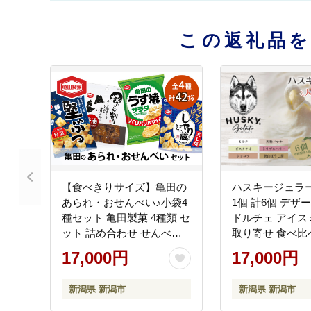
この返礼品
【食べきりサイズ】亀田の
ハスキージェラー
あられ・おせんべい♪小袋4
1個 計6個 デザ
種セット 亀田製菓 4種類 セ
ドルチェ アイス
ット 詰め合わせ せんべい
取り寄せ 食べ比べ
煎餅 お菓子 菓子 技のこだ
気 土産 贈り物 
17,000円
17,000円
割り 堅ぶつ旨塩 サラダう
メ ロストアンド
す焼 しゃり蔵
新潟県 新潟市
新潟県 新潟市
新潟県 新潟市