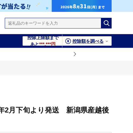
控除上限額まで
控除額を調べる
あと
***,***円
6年2月下旬より発送 新潟県産越後