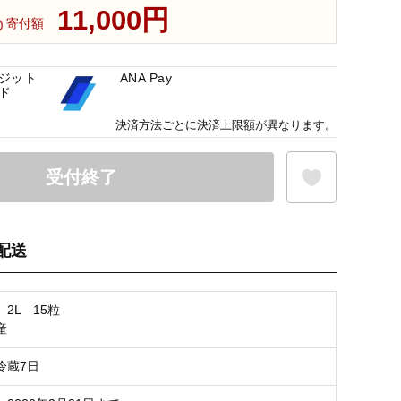
11,000円
寄付額
ジット
ANA Pay
ド
決済方法ごとに決済上限額が異なります。
受付終了
配送
お気に入り登録
2L 15粒
産
冷蔵7日