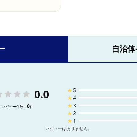
ー
自治体
★
5
0.0
★
4
★
3
0
レビュー件数：
件
★
2
★
1
レビューはありません。