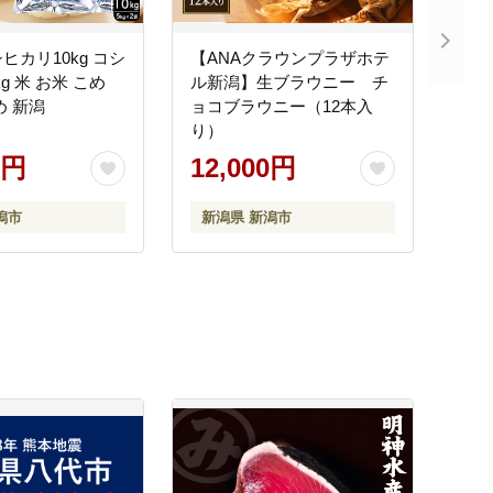
ヒカリ10kg コシ
【ANAクラウンプラザホテ
kg 米 お米 こめ
ル新潟】生ブラウニー チ
め 新潟
ョコブラウニー（12本入
り）
0円
12,000円
潟市
新潟県 新潟市