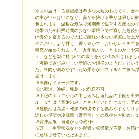
今回お届けする越後姫は希少な大粒のものです。食
の中がいっぱいになり、鼻から抜ける香りは優しい
包まれます。温暖な気候で短期間で生育する産地の
地帯のため日照時間の少ない環境下で生育した越後
け養分を蓄えるので大粒で酸味の少ない果実に仕上
件に合い、より甘く、香り豊かで、おいしいイチゴを目
研究が始められました。九州地方の「とよのか」や
ュ」などを親に持ち6年の歳月をかけ生み出されまし
「可憐でみずみずしい新潟のお姫様のようだ」とい
た。果肉が傷みやすいため柔らかいフィルムで挟み
届けします。
※画像はイメージです。
※北海道、沖縄、離島への配送不可。
※上記のエリアからの申し込みは返礼品の手配が出
ル」または「寄附のみ」とさせていただきます。予
※越後姫は高温・乾燥の環境ですと傷みやすくなり
涼しい場所や冷蔵庫（野菜室）での保存をお勧めし
※賞味期限：発送から冷蔵7日
※万一、生育状況などの影響で収獲量が不足しお届
に連絡させていただきます。