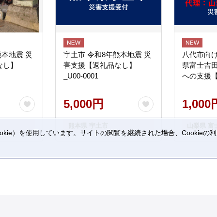
熊本地震 災
宇土市 令和8年熊本地震 災
八代市向け
なし】
害支援【返礼品なし】
県富士吉
_U00-0001
への支援
5,000円
1,000
熊本県 宇土市
山梨県 富
kie）を使用しています。サイトの閲覧を継続された場合、Cookie
。