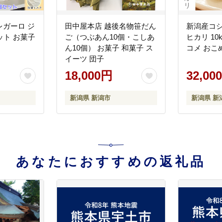
ガーロ ジ
田中屋本店 越後名物笹だん
新潟産コシ
ット お菓子
ご（つぶあん10個・こしあ
ヒカリ 10
ん10個） お菓子 和菓子 ス
コメ おこ
イーツ 団子
18,000円
32,00
新潟県 新潟市
新潟県 新
あなたにおすすめの返礼品