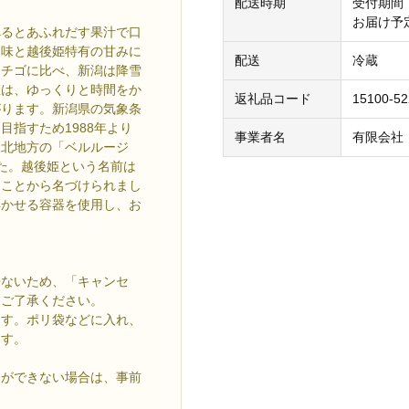
配送時期
受付期間：
お届け予定
べるとあふれだす果汁で口
酸味と越後姫特有の甘みに
配送
冷蔵
イチゴに比べ、新潟は降雪
姫は、ゆっくりと時間をか
返礼品コード
15100-5
がります。新潟県の気象条
指すため1988年より
事業者名
有限会社
東北地方の「ベルルージ
た。越後姫という名前は
うことから名づけられまし
浮かせる容器を使用し、お
来ないため、「キャンセ
めご了承ください。
ます。ポリ袋などに入れ、
ます。
けができない場合は、事前