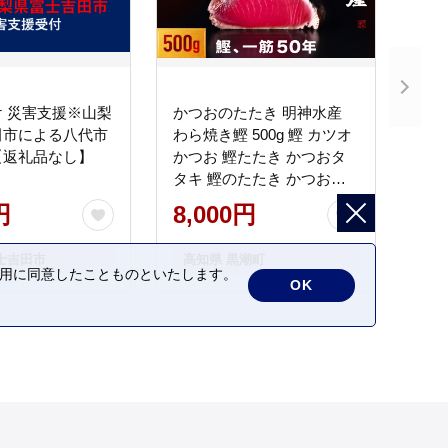
 災害支援※山梨
かつおのたたき 明神水産
田市による八代市
わら焼き鰹 500g 鰹 カツオ
【返礼品なし】
かつお 鰹たたき かつおタ
タキ 鰹のたたき かつおの
タタキ 藁焼き わら焼き 魚
円
8,000円
さかな 海鮮 刺身 お刺身 冷
凍 ご家庭用 グルメ 特産品
士吉田市
高知県 黒潮町
ご当地 本場 高知 黒潮町 ギ
の利用に同意したことものといたします。
OK
フト 贈答品 人気 返礼品 ふ
るさと納税 魚介類 高知県
産 土佐名物 高知県 高評価
食卓 ご飯のお供 父の日 ギ
フト プレゼント[1669]