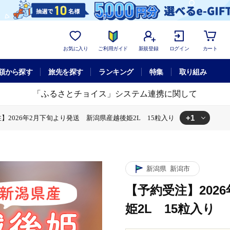
お気に入り
ご利用ガイド
新規登録
ログイン
カート
額から探す
旅先を探す
ランキング
特集
取り組み
「ふるさとチョイス」システム連携に関して
+1
】2026年2月下旬より発送 新潟県産越後姫2L 15粒入り
月下旬より発送 新潟県産越後姫2L 15粒入り
新潟県
新潟市
【予約受注】202
姫2L 15粒入り