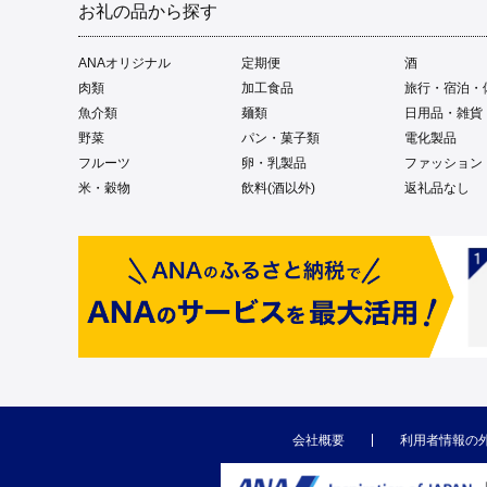
お礼の品から探す
ANAオリジナル
定期便
酒
肉類
加工食品
旅行・宿泊・
魚介類
麺類
日用品・雑貨
野菜
パン・菓子類
電化製品
フルーツ
卵・乳製品
ファッション
米・穀物
飲料(酒以外)
返礼品なし
会社概要
利用者情報の