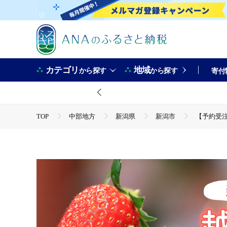
カテゴリ
地域
から探す
から探す
寄付
TOP
中部地方
新潟県
新潟市
【予約受注
TOP
フルーツ
いちご
【予約受注】2026年2