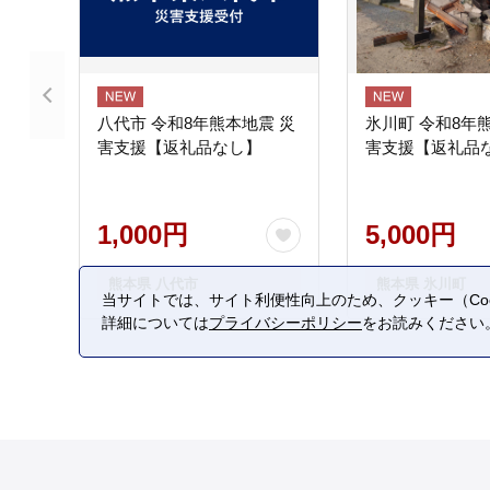
八代市 令和8年熊本地震 災
氷川町 令和8年
害支援【返礼品なし】
害支援【返礼品
1,000円
5,000円
熊本県 八代市
熊本県 氷川町
当サイトでは、サイト利便性向上のため、クッキー（Coo
詳細については
プライバシーポリシー
をお読みください