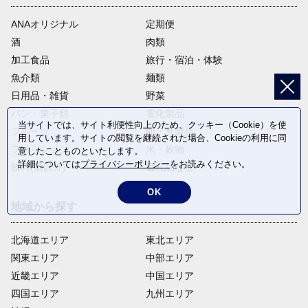
ANAオリジナル
定期便
酒
肉類
加工食品
旅行・宿泊・体験
魚介類
麺類
日用品・雑貨
野菜
パン・菓子類
電化製品
当サイトでは、サイト利便性向上のため、クッキー（Cookie）を使
フルーツ
卵・乳製品
用しています。サイトの閲覧を継続された場合、Cookieの利用に同
ファッション
米・穀物
意したことものといたします。
詳細については
プライバシーポリシー
をお読みください。
飲料(酒以外)
返礼品なし
OK
地域から探す
北海道エリア
東北エリア
関東エリア
中部エリア
近畿エリア
中国エリア
四国エリア
九州エリア