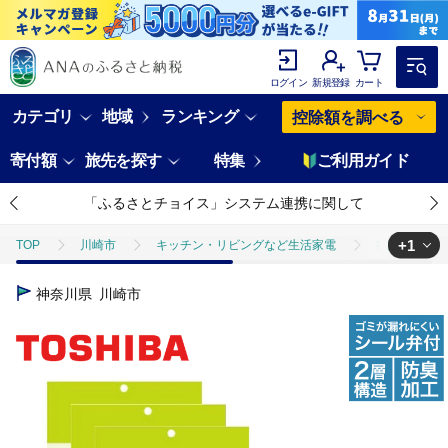
ログイン
新規登録
カート
カテゴリ
地域
ランキング
控除額を調べる
寄付額
旅先を探す
特集
ご利用ガイド
「ふるさとチョイス」システム連携に関して
+1
TOP
川崎市
キッチン・リビングなど生活家電
掃除機
TOP
日用品・雑貨
ほかの雑貨・日用品
東芝 掃除機用紙パック
神奈川県
川崎市