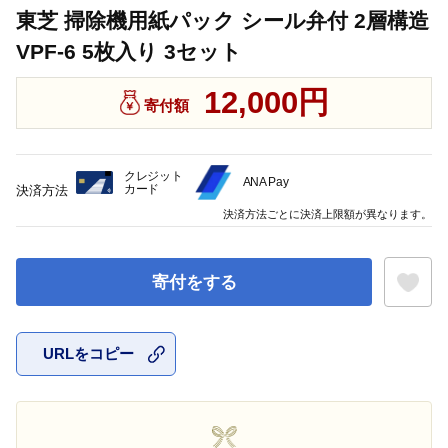
東芝 掃除機用紙パック シール弁付 2層構造
VPF-6 5枚入り 3セット
12,000円
寄付額
クレジット
ANA Pay
カード
決済方法
決済方法ごとに決済上限額が異なります。
寄付をする
URLをコピー
お気に入