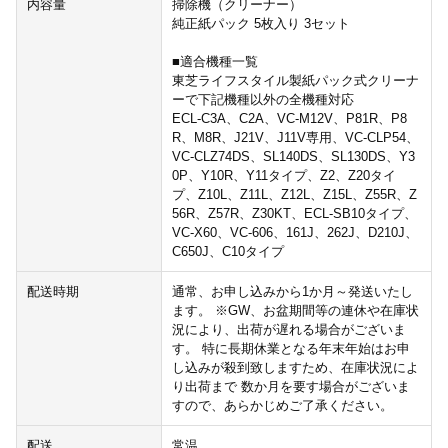
内容量
掃除機（クリーナー）
純正紙パック 5枚入り 3セット
■適合機種一覧
東芝ライフスタイル製紙パック式クリーナ
ーで下記機種以外の全機種対応
ECL-C3A、C2A、VC-M12V、P81R、P8
R、M8R、J21V、J11V専用、VC-CLP54、
VC-CLZ74DS、SL140DS、SL130DS、Y3
0P、Y10R、Y11タイプ、Z2、Z20タイ
プ、Z10L、Z11L、Z12L、Z15L、Z55R、Z
56R、Z57R、Z30KT、ECL-SB10タイプ、
VC-X60、VC-606、161J、262J、D210J、
C650J、C10タイプ
配送時期
通常、お申し込みから1か月～発送いたし
ます。 ※GW、お盆期間等の連休や在庫状
況により、出荷が遅れる場合がございま
す。 特に長期休業となる年末年始はお申
し込みが殺到致しますため、在庫状況によ
り出荷まで 数か月を要す場合がございま
すので、あらかじめご了承ください。
配送
常温