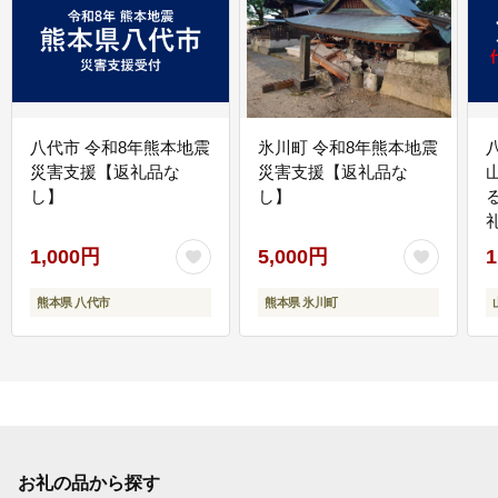
八代市 令和8年熊本地震
氷川町 令和8年熊本地震
災害支援【返礼品な
災害支援【返礼品な
し】
し】
1,000円
5,000円
1
熊本県 八代市
熊本県 氷川町
お礼の品から探す