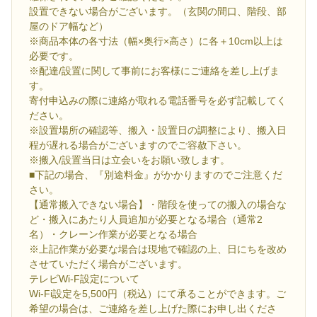
設置できない場合がございます。（玄関の間口、階段、部
屋のドア幅など）
※商品本体の各寸法（幅×奥行×高さ）に各＋10cm以上は
必要です。
※配達/設置に関して事前にお客様にご連絡を差し上げま
す。
寄付申込みの際に連絡が取れる電話番号を必ず記載してく
ださい。
※設置場所の確認等、搬入・設置日の調整により、搬入日
程が遅れる場合がございますのでご容赦下さい。
※搬入/設置当日は立会いをお願い致します。
■下記の場合、『別途料金』がかかりますのでご注意くだ
さい。
【通常搬入できない場合】・階段を使っての搬入の場合な
ど・搬入にあたり人員追加が必要となる場合（通常2
名）・クレーン作業が必要となる場合
※上記作業が必要な場合は現地で確認の上、日にちを改め
させていただく場合がございます。
テレビWi-F設定について
Wi-Fi設定を5,500円（税込）にて承ることができます。ご
希望の場合は、ご連絡を差し上げた際にお申し出くださ