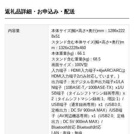
返礼品詳細・お申込み・配送
内容量
本体サイズ(幅×高さ×奥行)mm：1286x222
8x51
スタンド含む本体サイズ(幅×高さ×奥行)m
m：1326x2228x460
本体重量(kg)：66.1
スタンド含む重量(kg)：68.5
画面サイズ：100V型
入力端子：HDMI入力端子×4(eARC/ARCは
HDMI入力端子2のみ対応しています。)
出力端子：光デジタル音声出力端子x1/LA
N端子［10BASE-T／100BASE-TX］x1/U
SB端子（タイムシフトマシン録画専用）x
2（タイムシフトマシン録画:1、増設:1）/
USB端子（通常録画専用）x1（USB3.0、
定格出力：DC 5V 900mA MAX）/USB端
子（AV周辺機器専用）x1（USB2.0、定格
出力：DC 5V 900mA MAX）/
Bluetooth対応 Bluetooth対応
LAN：有線・無線