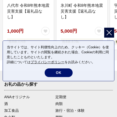
八代市 令和8年熊本地震
氷川町 令和8年熊本地震
災害支援【返礼品な
災害支援【返礼品な
し】
し】
し
1,000円
5,000円
5
熊本県 八代市
熊本県 氷川町
当サイトでは、サイト利便性向上のため、クッキー（Cookie）を使
用しています。サイトの閲覧を継続された場合、Cookieの利用に同
意したことものといたします。
詳細については
プライバシーポリシー
をお読みください。
OK
お礼の品から探す
ANAオリジナル
定期便
酒
肉類
加工食品
旅行・宿泊・体験