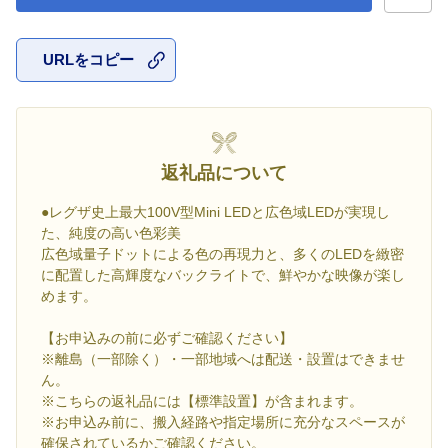
URLをコピー
お気に入
返礼品について
●レグザ史上最大100V型Mini LEDと広色域LEDが実現し
た、純度の高い色彩美
広色域量子ドットによる色の再現力と、多くのLEDを緻密
に配置した高輝度なバックライトで、鮮やかな映像が楽し
めます。
【お申込みの前に必ずご確認ください】
※離島（一部除く）・一部地域へは配送・設置はできませ
ん。
※こちらの返礼品には【標準設置】が含まれます。
※お申込み前に、搬入経路や指定場所に充分なスペースが
確保されているかご確認ください。