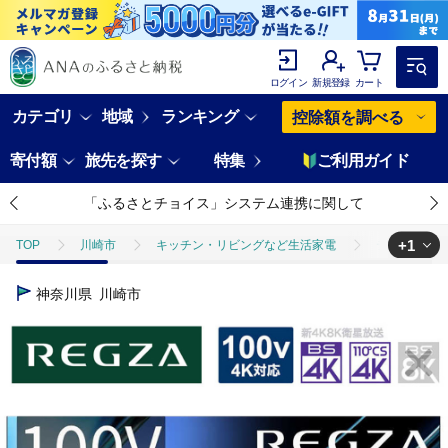
ログイン
新規登録
カート
カテゴリ
地域
ランキング
控除額を調べる
寄付額
旅先を探す
特集
ご利用ガイド
「ふるさとチョイス」システム連携に関して
+1
TOP
川崎市
キッチン・リビングなど生活家電
テレビ
TOP
電化製品
TV・オーディオ・カメラ
TVS REGZA【標準設
神奈川県
川崎市