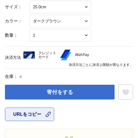
サイズ：
カラー：
数量：
クレジット
ANA Pay
カード
決済方法
決済方法ごとに決済上限額が異なります。
在庫：
○
寄付をする
URLをコピー
お気に入