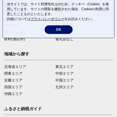
当サイトでは、サイト利便性向上のため、クッキー（Cookie）を使
魚介類
麺類
用しています。サイトの閲覧を継続された場合、Cookieの利用に同
日用品・雑貨
野菜
意したことものといたします。
パン・菓子類
電化製品
詳細については
プライバシーポリシー
をお読みください。
フルーツ
卵・乳製品
OK
ファッション
米・穀物
飲料(酒以外)
返礼品なし
地域から探す
北海道エリア
東北エリア
関東エリア
中部エリア
近畿エリア
中国エリア
四国エリア
九州エリア
沖縄エリア
ふるさと納税ガイド