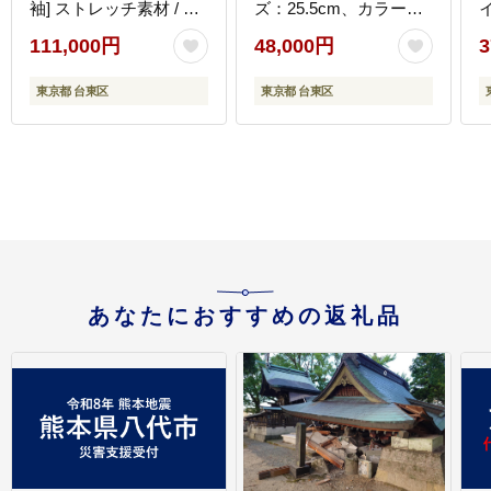
袖] ストレッチ素材 / ネ
ズ：25.5cm、カラー：
イ
ーム刺繍付き(サイズ：
ブラック)
2
111,000円
48,000円
3
46サイズ)
東京都 台東区
東京都 台東区
あなたにおすすめの返礼品