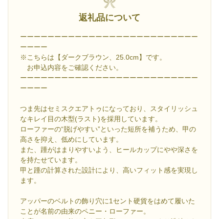
返礼品について
ーーーーーーーーーーーーーーーーーーーーーーーーーー
ーーーー
※こちらは【ダークブラウン、25.0cm】です。
お申込内容をご確認ください。
ーーーーーーーーーーーーーーーーーーーーーーーーーー
ーーーー
つま先はセミスクエアトゥになっており、スタイリッシュ
なキレイ目の木型(ラスト)を採用しています。
ローファーの“脱げやすい”といった短所を補うため、甲の
高さを抑え、低めにしています。
また、踵がはまりやすいよう、ヒールカップにやや深さを
を持たせています。
甲と踵の計算された設計により、高いフィット感を実現し
ます。
アッパーのベルトの飾り穴に1セント硬貨をはめて履いた
ことが名前の由来のペニー・ローファー。