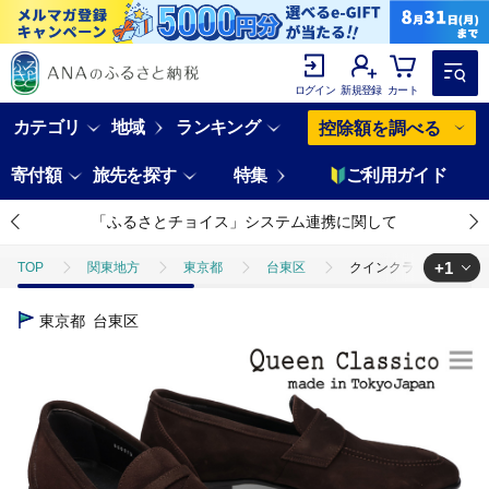
ログイン
新規登録
カート
カテゴリ
地域
ランキング
控除額を調べる
寄付額
旅先を探す
特集
ご利用ガイド
「ふるさとチョイス」システム連携に関して
+1
TOP
関東地方
東京都
台東区
クインクラシコ 革靴 8
TOP
ファッション
靴・スリッパ
クインクラシコ 革靴 860
東京都
台東区