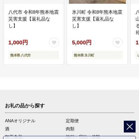
八代市 令和8年熊本地震
氷川町 令和8年熊本地震
災害支援【返礼品な
災害支援【返礼品な
し】
し】
1,000円
5,000円
1
熊本県 八代市
熊本県 氷川町
お礼の品から探す
ANAオリジナル
定期便
酒
肉類
加工食品
旅行・宿泊・体験