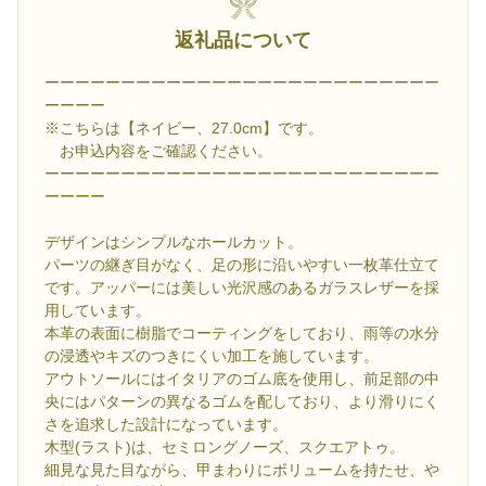
返礼品について
ーーーーーーーーーーーーーーーーーーーーーーーーーー
ーーーー
※こちらは【ネイビー、27.0cm】です。
お申込内容をご確認ください。
ーーーーーーーーーーーーーーーーーーーーーーーーーー
ーーーー
デザインはシンプルなホールカット。
パーツの継ぎ目がなく、足の形に沿いやすい一枚革仕立て
です。アッパーには美しい光沢感のあるガラスレザーを採
用しています。
本革の表面に樹脂でコーティングをしており、雨等の水分
の浸透やキズのつきにくい加工を施しています。
アウトソールにはイタリアのゴム底を使用し、前足部の中
央にはパターンの異なるゴムを配しており、より滑りにく
さを追求した設計になっています。
木型(ラスト)は、セミロングノーズ、スクエアトゥ。
細見な見た目ながら、甲まわりにボリュームを持たせ、や