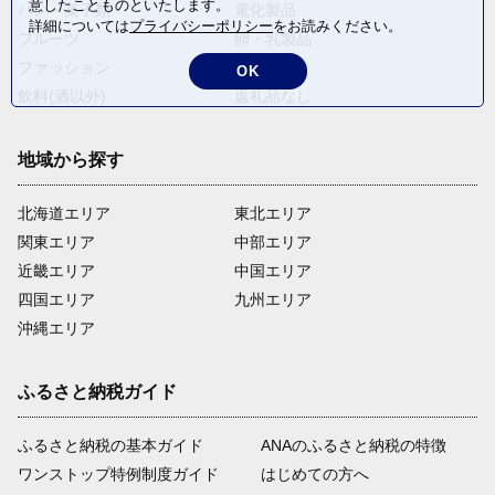
意したことものといたします。
パン・菓子類
電化製品
詳細については
プライバシーポリシー
をお読みください。
フルーツ
卵・乳製品
ファッション
米・穀物
OK
飲料(酒以外)
返礼品なし
地域から探す
北海道エリア
東北エリア
関東エリア
中部エリア
近畿エリア
中国エリア
四国エリア
九州エリア
沖縄エリア
ふるさと納税ガイド
ふるさと納税の基本ガイド
ANAのふるさと納税の特徴
ワンストップ特例制度ガイド
はじめての方へ