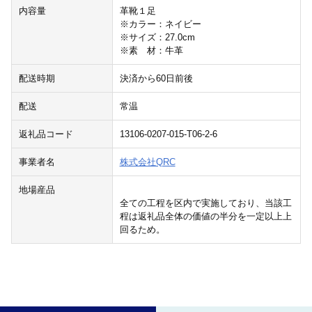
内容量
革靴１足
※カラー：ネイビー
※サイズ：27.0cm
※素 材：牛革
配送時期
決済から60日前後
配送
常温
返礼品コード
13106-0207-015-T06-2-6
事業者名
株式会社QRC
地場産品
全ての工程を区内で実施しており、当該工
程は返礼品全体の価値の半分を一定以上上
回るため。