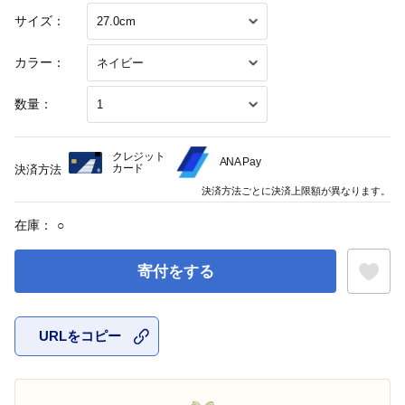
サイズ：
カラー：
数量：
クレジット
ANA Pay
カード
決済方法
決済方法ごとに決済上限額が異なります。
在庫：
○
寄付をする
URLをコピー
お気に入