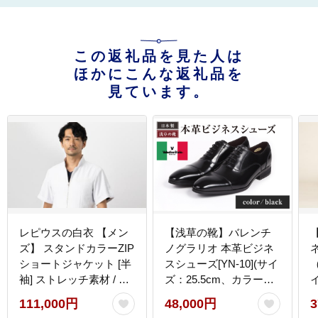
この返礼品を見た人は
ほかにこんな返礼品を
見ています。
レピウスの白衣 【メン
【浅草の靴】バレンチ
ズ】 スタンドカラーZIP
ノグラリオ 本革ビジネ
ショートジャケット [半
スシューズ[YN-10](サイ
袖] ストレッチ素材 / ネ
ズ：25.5cm、カラー：
イ
ーム刺繍付き(サイズ：
ブラック)
2
111,000円
48,000円
3
46サイズ)