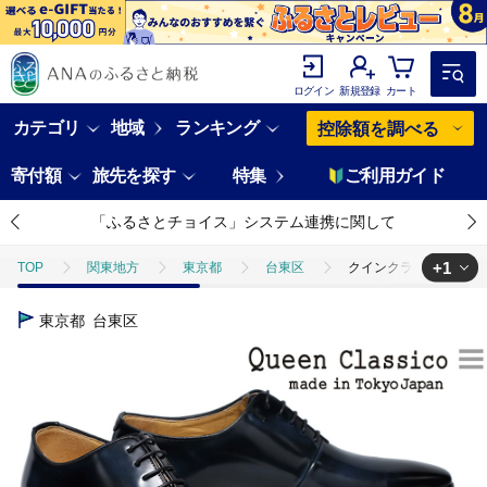
ログイン
新規登録
カート
カテゴリ
地域
ランキング
控除額を調べる
寄付額
旅先を探す
特集
ご利用ガイド
「ふるさとチョイス」システム連携に関して
+1
TOP
関東地方
東京都
台東区
クインクラシコ 革靴 6
TOP
ファッション
靴・スリッパ
クインクラシコ 革靴 620
東京都
台東区