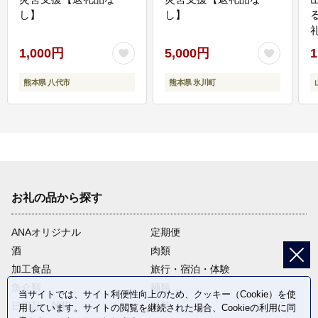
し】
し】
1,000円
5,000円
1
熊本県 八代市
熊本県 氷川町
お礼の品から探す
ANAオリジナル
定期便
酒
肉類
加工食品
旅行・宿泊・体験
魚介類
麺類
当サイトでは、サイト利便性向上のため、クッキー（Cookie）を使
日用品・雑貨
野菜
用しています。サイトの閲覧を継続された場合、Cookieの利用に同