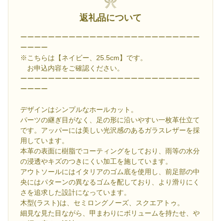
返礼品について
ーーーーーーーーーーーーーーーーーーーーーーーーーー
ーーーー
※こちらは【ネイビー、25.5cm】です。
お申込内容をご確認ください。
ーーーーーーーーーーーーーーーーーーーーーーーーーー
ーーーー
デザインはシンプルなホールカット。
パーツの継ぎ目がなく、足の形に沿いやすい一枚革仕立て
です。アッパーには美しい光沢感のあるガラスレザーを採
用しています。
本革の表面に樹脂でコーティングをしており、雨等の水分
の浸透やキズのつきにくい加工を施しています。
アウトソールにはイタリアのゴム底を使用し、前足部の中
央にはパターンの異なるゴムを配しており、より滑りにく
さを追求した設計になっています。
木型(ラスト)は、セミロングノーズ、スクエアトゥ。
細見な見た目ながら、甲まわりにボリュームを持たせ、や