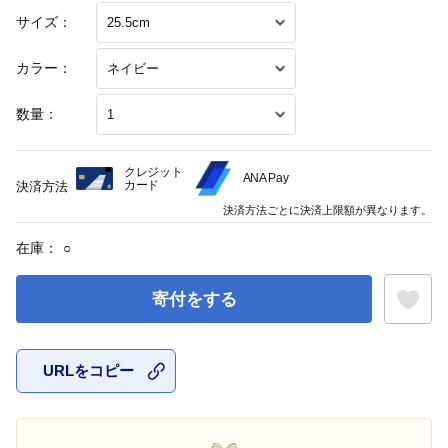
サイズ：
カラー：
数量：
クレジット
ANA Pay
カード
決済方法
決済方法ごとに決済上限額が異なります。
在庫：
○
寄付をする
URLをコピー
お気に入