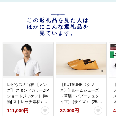
この返礼品を見た人は
ほかにこんな返礼品を
見ています。
レピウスの白衣 【メン
【KUTSUNE〈クツ
ズ】 スタンドカラーZIP
ネ〉】ルームシューズ
ショートジャケット [半
（革製・バブーシュタ
ス
袖] ストレッチ素材 / ネ
イプ） (サイズ：L(25.5-
ーム刺繍付き(サイズ：
26.0cm)、カラー：黄)
111,000円
37,000円
4
46サイズ)