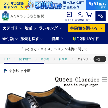
ログイン
新規登録
カート
カテゴリ
地域
ランキング
控除額を調べる
寄付額
旅先を探す
特集
ご利用ガイド
「ふるさとチョイス」システム連携に関して
+1
TOP
関東地方
東京都
台東区
クインクラシコ 革靴 6
TOP
ファッション
靴・スリッパ
クインクラシコ 革靴 620
東京都
台東区