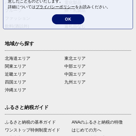
意したことものといたします。
パン・菓子類
電化製品
詳細については
プライバシーポリシー
をお読みください。
フルーツ
卵・乳製品
ファッション
米・穀物
OK
飲料(酒以外)
返礼品なし
地域から探す
北海道エリア
東北エリア
関東エリア
中部エリア
近畿エリア
中国エリア
四国エリア
九州エリア
沖縄エリア
ふるさと納税ガイド
ふるさと納税の基本ガイド
ANAのふるさと納税の特徴
ワンストップ特例制度ガイド
はじめての方へ