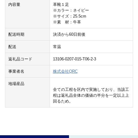
内容量
革靴１足
※カラー：ネイビー
※サイズ：25.5cm
※素 材：牛革
配送時期
決済から60日前後
配送
常温
返礼品コード
13106-0207-015-T06-2-3
事業者名
株式会社QRC
地場産品
全ての工程を区内で実施しており、当該工
程は返礼品全体の価値の半分を一定以上上
回るため。