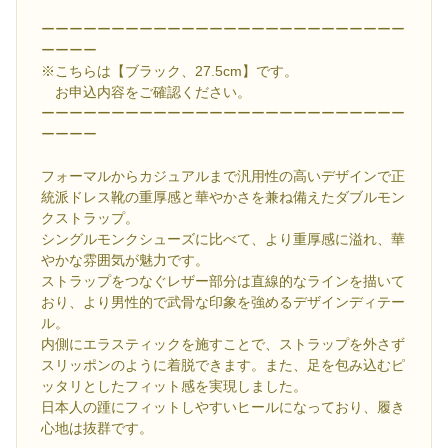
ーーーーーーーーーーーーーーーーーーーーーーーーーー
ーーーー
※こちらは【ブラック、27.5cm】です。
お申込内容をご確認ください。
ーーーーーーーーーーーーーーーーーーーーーーーーーー
ーーーー
フォーマルからカジュアルまで汎用性の高いデザインで正
統派ドレス靴の重厚感と華やかさを兼ね備えたダブルモン
クストラップ。
シングルモンクシューズに比べて、より重厚感に溢れ、華
やかな雰囲気が魅力です。
ストラップをつなぐレザー部分は直線的なラインを描いて
おり、より男性的で武骨な印象を強めるデザインディテー
ル。
内側にエラスティックを施すことで、ストラップを外さず
スリッポンのように着脱できます。また、足を包み込むピ
ッタリとしたフィット感を実現しました。
日本人の踵にフィットしやすいヒールになっており、履き
心地は抜群です。