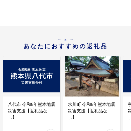
あなたにおすすめの返礼品
八代市 令和8年熊本地震
氷川町 令和8年熊本地震
災害支援【返礼品な
災害支援【返礼品な
し】
し】
し