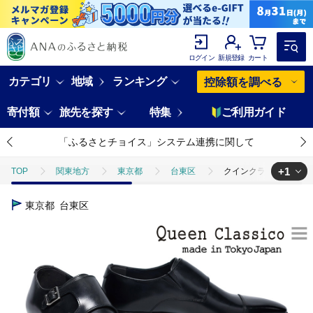
ログイン
新規登録
カート
カテゴリ
地域
ランキング
控除額を調べる
寄付額
旅先を探す
特集
ご利用ガイド
「ふるさとチョイス」システム連携に関して
+1
TOP
関東地方
東京都
台東区
クインクラシコ 革靴 25
TOP
ファッション
靴・スリッパ
クインクラシコ 革靴 250
東京都
台東区