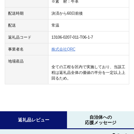
※素 材：牛革
配送時期
決済から60日前後
配送
常温
返礼品コード
13106-0207-011-T06-1-7
事業者名
株式会社QRC
地場産品
全ての工程を区内で実施しており、当該工
程は返礼品全体の価値の半分を一定以上上
回るため。
自治体への
返礼品レビュー
応援メッセージ