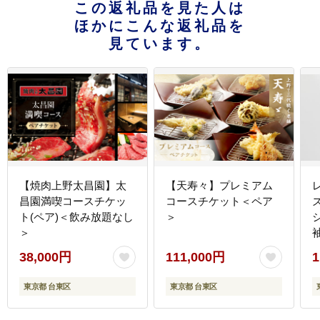
この返礼品を見た人は
ほかにこんな返礼品を
見ています。
【焼肉上野太昌園】太
【天寿々】プレミアム
昌園満喫コースチケッ
コースチケット＜ペア
ト(ペア)＜飲み放題なし
＞
＞
38,000円
111,000円
1
東京都 台東区
東京都 台東区