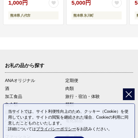
1,000円
5,000円
5
熊本県 八代市
熊本県 氷川町
お礼の品から探す
ANAオリジナル
定期便
酒
肉類
加工食品
旅行・宿泊・体験
魚介類
麺類
当サイトでは、サイト利便性向上のため、クッキー（Cookie）を使
日用品・雑貨
野菜
用しています。サイトの閲覧を継続された場合、Cookieの利用に同
パン・菓子類
電化製品
意したことものといたします。
フルーツ
卵・乳製品
詳細については
プライバシーポリシー
をお読みください。
ファッション
米・穀物