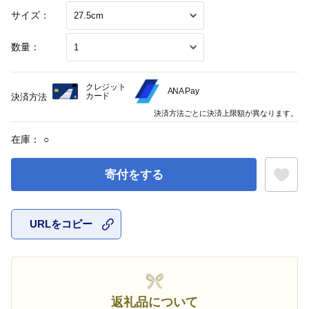
サイズ：
数量：
クレジット
ANA Pay
カード
決済方法
決済方法ごとに決済上限額が異なります。
在庫：
○
寄付をする
URLをコピー
お気に入
返礼品について