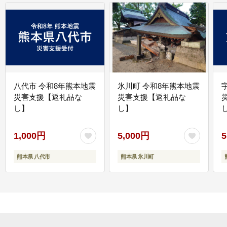
八代市 令和8年熊本地震
氷川町 令和8年熊本地震
災害支援【返礼品な
災害支援【返礼品な
し】
し】
し
1,000円
5,000円
5
熊本県 八代市
熊本県 氷川町