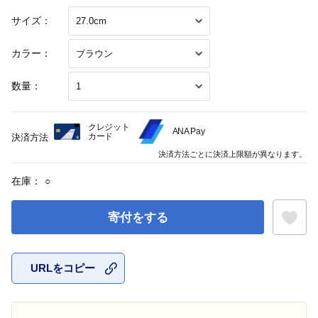
サイズ：
カラー：
数量：
クレジット
ANA Pay
カード
決済方法
決済方法ごとに決済上限額が異なります。
在庫：
○
寄付をする
URLをコピー
お気に入