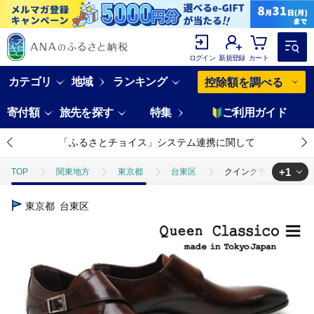
ログイン
新規登録
カート
カテゴリ
地域
ランキング
控除額を調べる
寄付額
旅先を探す
特集
ご利用ガイド
「ふるさとチョイス」システム連携に関して
+1
TOP
関東地方
東京都
台東区
クインクラシコ 革靴 34
TOP
ファッション
靴・スリッパ
クインクラシコ 革靴 340
東京都
台東区