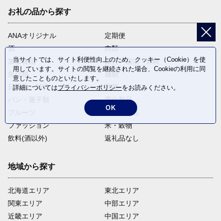
お礼の品から探す
ANAオリジナル
定期便
酒
肉類
当サイトでは、サイト利便性向上のため、クッキー（Cookie）を使
加工食品
旅行・宿泊・体験
用しています。サイトの閲覧を継続された場合、Cookieの利用に同
魚介類
麺類
意したことものといたします。
日用品・雑貨
野菜
詳細については
プライバシーポリシー
をお読みください。
パン・菓子類
電化製品
OK
フルーツ
卵・乳製品
ファッション
米・穀物
飲料(酒以外)
返礼品なし
地域から探す
北海道エリア
東北エリア
関東エリア
中部エリア
近畿エリア
中国エリア