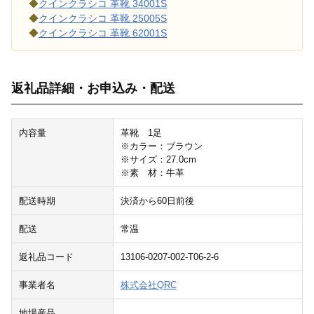
◆
クインクラシコ 革靴 34001S
◆
クインクラシコ 革靴 25005S
◆
クインクラシコ 革靴 62001S
返礼品詳細・お申込み・配送
内容量
革靴 1足
※カラー：ブラウン
※サイズ：27.0cm
※素 材：牛革
配送時期
決済から60日前後
配送
常温
返礼品コード
13106-0207-002-T06-2-6
事業者名
株式会社QRC
地場産品