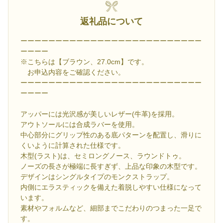
返礼品について
ーーーーーーーーーーーーーーーーーーーーーーーーーー
ーーーー
※こちらは【ブラウン、27.0cm】です。
お申込内容をご確認ください。
ーーーーーーーーーーーーーーーーーーーーーーーーーー
ーーーー
アッパーには光沢感が美しいレザー(牛革)を採用。
アウトソールには合成ラバーを使用。
中心部分にグリップ性のある底パターンを配置し、滑りに
くいように計算された仕様です。
木型(ラスト)は、セミロングノース、ラウンドトゥ。
ノーズの長さが極端に長すぎず、上品な印象の木型です。
デザインはシングルタイプのモンクストラップ。
内側にエラスティックを備えた着脱しやすい仕様になって
います。
素材やフォルムなど、細部までこだわりのつまった一足で
す。