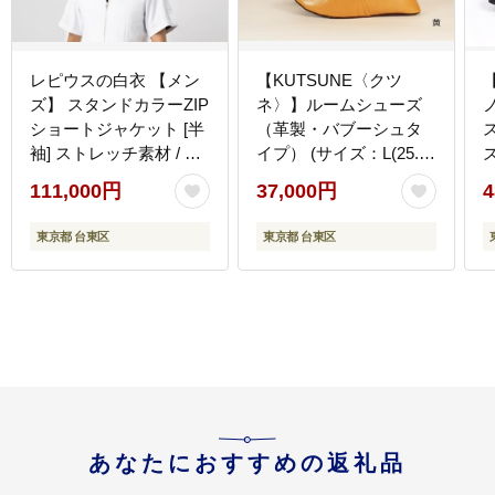
レピウスの白衣 【メン
【KUTSUNE〈クツ
ズ】 スタンドカラーZIP
ネ〉】ルームシューズ
ショートジャケット [半
（革製・バブーシュタ
ス
袖] ストレッチ素材 / ネ
イプ） (サイズ：L(25.5-
ーム刺繍付き(サイズ：
26.0cm)、カラー：黄)
111,000円
37,000円
4
46サイズ)
東京都 台東区
東京都 台東区
あなたにおすすめの返礼品