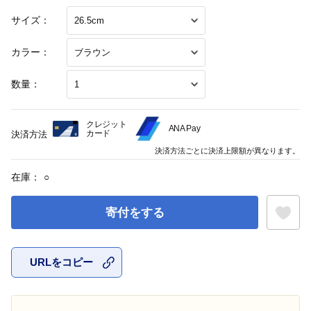
サイズ：
カラー：
数量：
クレジット
ANA Pay
カード
決済方法
決済方法ごとに決済上限額が異なります。
在庫：
○
寄付をする
URLをコピー
お気に入