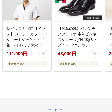
レピウスの白衣 【メン
【浅草の靴】バレンチ
ズ】 スタンドカラーZIP
ノグラリオ 本革ビジネ
ショートジャケット [半
スシューズ[YN-10](サイ
袖] ストレッチ素材 / ネ
ズ：25.5cm、カラー：
イ
ーム刺繍付き(サイズ：
ブラック)
2
111,000円
48,000円
3
46サイズ)
東京都 台東区
東京都 台東区