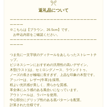
返礼品について
ーーーーーーーーーーーーーーーーーーーーーーーーーー
ーーーー
※こちらは【ブラウン、26.5cm】です。
お申込内容をご確認ください。
ーーーーーーーーーーーーーーーーーーーーーーーーーー
ーーーー
つま先に一文字状のディテールをあしらったストレートチ
ップ。
ビジネスシーンにおすすめの汎用性の高いデザイン。
木型(ラスト)は、セミロングノース、ラウンドトゥ。
ノーズの長さが極端に長すぎず、上品な印象の木型です。
アッパーは、レザー(牛革)を採用。
程よい光沢感が美しく、滑らかな質感。
革全体にムラ感のある風合いになっています。
アウトソールは、ラバーを使用。
中心部分にグリップ性のある底パターンを配置。
計算された仕様です。