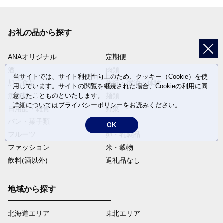
お礼の品から探す
ANAオリジナル
定期便
酒
肉類
当サイトでは、サイト利便性向上のため、クッキー（Cookie）を使
加工食品
旅行・宿泊・体験
用しています。サイトの閲覧を継続された場合、Cookieの利用に同
魚介類
麺類
意したことものといたします。
詳細については
プライバシーポリシー
をお読みください。
日用品・雑貨
野菜
パン・菓子類
電化製品
OK
フルーツ
卵・乳製品
ファッション
米・穀物
飲料(酒以外)
返礼品なし
地域から探す
北海道エリア
東北エリア