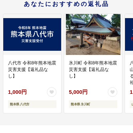
あなたにおすすめの返礼品
八代市 令和8年熊本地震
氷川町 令和8年熊本地震
災害支援【返礼品な
災害支援【返礼品な
し】
し】
1,000円
5,000円
1
熊本県 八代市
熊本県 氷川町