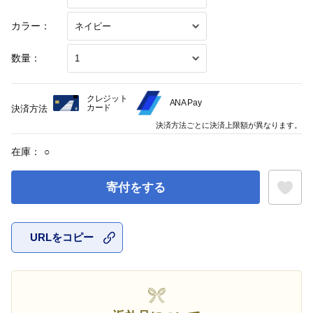
カラー：
数量：
クレジット
ANA Pay
カード
決済方法
決済方法ごとに決済上限額が異なります。
在庫：
○
寄付をする
URLをコピー
お気に入