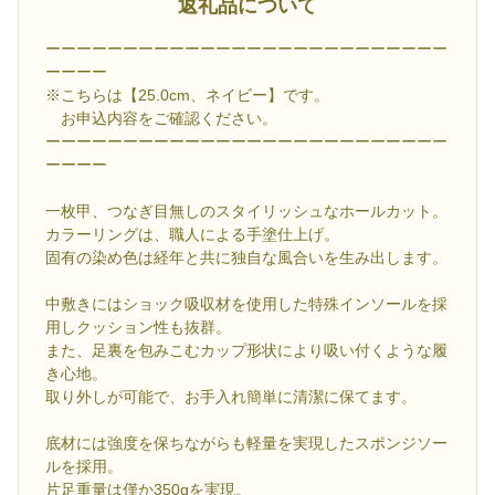
返礼品について
ーーーーーーーーーーーーーーーーーーーーーーーーーー
ーーーー
※こちらは【25.0cm、ネイビー】です。
お申込内容をご確認ください。
ーーーーーーーーーーーーーーーーーーーーーーーーーー
ーーーー
一枚甲、つなぎ目無しのスタイリッシュなホールカット。
カラーリングは、職人による手塗仕上げ。
固有の染め色は経年と共に独自な風合いを生み出します。
中敷きにはショック吸収材を使用した特殊インソールを採
用しクッション性も抜群。
また、足裏を包みこむカップ形状により吸い付くような履
き心地。
取り外しが可能で、お手入れ簡単に清潔に保てます。
底材には強度を保ちながらも軽量を実現したスポンジソー
ルを採用。
片足重量は僅か350gを実現。