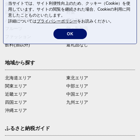
当サイトでは、サイト利便性向上のため、クッキー（Cookie）を使
魚介類
麺類
用しています。サイトの閲覧を継続された場合、Cookieの利用に同
日用品・雑貨
野菜
意したことものといたします。
パン・菓子類
電化製品
詳細については
プライバシーポリシー
をお読みください。
フルーツ
卵・乳製品
OK
ファッション
米・穀物
飲料(酒以外)
返礼品なし
地域から探す
北海道エリア
東北エリア
関東エリア
中部エリア
近畿エリア
中国エリア
四国エリア
九州エリア
沖縄エリア
ふるさと納税ガイド