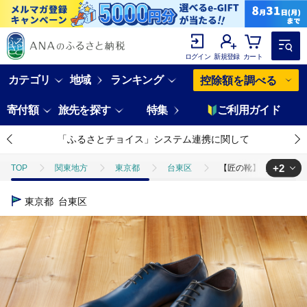
ログイン
新規登録
カート
カテゴリ
地域
ランキング
控除額を調べる
寄付額
旅先を探す
特集
ご利用ガイド
「ふるさとチョイス」システム連携に関して
+2
TOP
関東地方
東京都
台東区
【匠の靴】超軽量＆履き心
TOP
ファッション
【匠の靴】超軽量＆履き心地抜群な本革ビジネスシュ
東京都
台東区
TOP
ファッション
靴・スリッパ
【匠の靴】超軽量＆履き心地