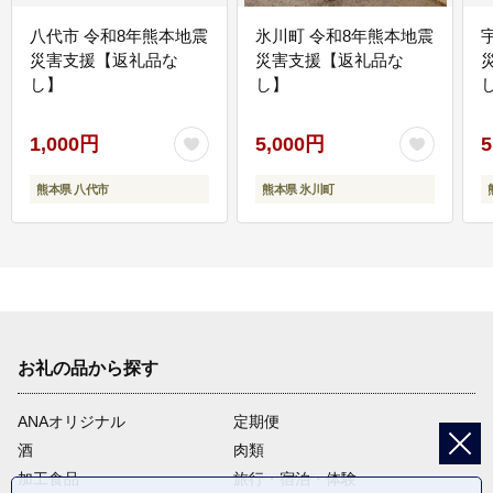
八代市 令和8年熊本地震
氷川町 令和8年熊本地震
災害支援【返礼品な
災害支援【返礼品な
し】
し】
し
1,000円
5,000円
5
熊本県 八代市
熊本県 氷川町
お礼の品から探す
ANAオリジナル
定期便
酒
肉類
加工食品
旅行・宿泊・体験