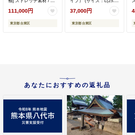
袖] ストレッチ素材 / ネ
イプ） (サイズ：L(25.5-
ーム刺繍付き(サイズ：
26.0cm)、カラー：黄)
111,000円
37,000円
4
46サイズ)
東京都 台東区
東京都 台東区
あなたにおすすめの返礼品