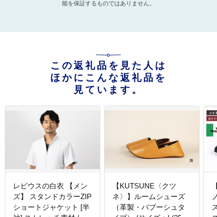
能を保証するものではありません。
この返礼品を見た人は
ほかにこんな返礼品を
見ています。
レピウスの白衣 【メン
【KUTSUNE〈クツ
ズ】 スタンドカラーZIP
ネ〉】ルームシューズ
ショートジャケット [半
（革製・バブーシュタ
ス