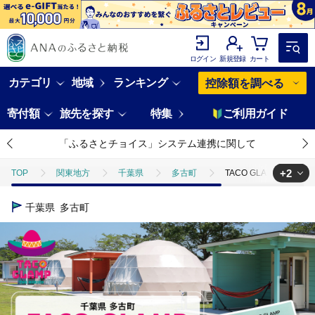
ログイン
新規登録
カート
カテゴリ
地域
ランキング
控除額を調べる
寄付額
旅先を探す
特集
ご利用ガイド
「ふるさとチョイス」システム連携に関して
+2
TOP
関東地方
千葉県
多古町
TACO GLAMP 宿泊ギフ
TOP
旅行・宿泊・体験
TACO GLAMP 宿泊ギフト券(15000円分) T
千葉県
多古町
TOP
旅行・宿泊・体験
宿泊券
TACO GLAMP 宿泊ギフト券(1