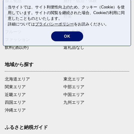
加工食品
旅行・宿泊・体験
当サイトでは、サイト利便性向上のため、クッキー（Cookie）を使
魚介類
麺類
用しています。サイトの閲覧を継続された場合、Cookieの利用に同
日用品・雑貨
野菜
意したことものといたします。
パン・菓子類
電化製品
詳細については
プライバシーポリシー
をお読みください。
フルーツ
卵・乳製品
OK
ファッション
米・穀物
飲料(酒以外)
返礼品なし
地域から探す
北海道エリア
東北エリア
関東エリア
中部エリア
近畿エリア
中国エリア
四国エリア
九州エリア
沖縄エリア
ふるさと納税ガイド