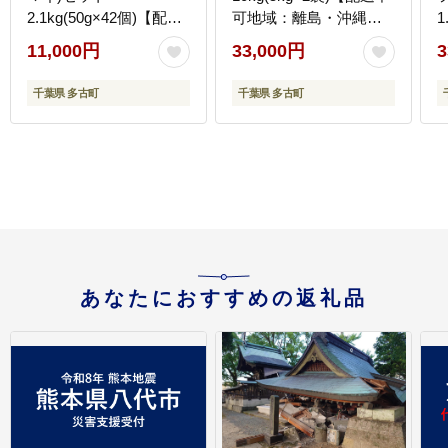
2.1kg(50g×42個)【配送
可地域：離島・沖縄
1
不可地域：離島・沖縄
県】 TAKE005
11,000円
33,000円
3
県】 TAKB014
千葉県 多古町
千葉県 多古町
あなたにおすすめの返礼品