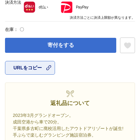
決済方法
d払い
PayPay
決済方法ごとに決済上限額が異なります。
在庫：
〇
寄付をする
URLをコピー
お気に入
返礼品について
2023年3月グランドオープン。
成田空港から車で20分。
千葉県多古町に廃校活用したアウトドアリゾートが誕生!
手ぶらで楽しむグランピング施設宿泊券。