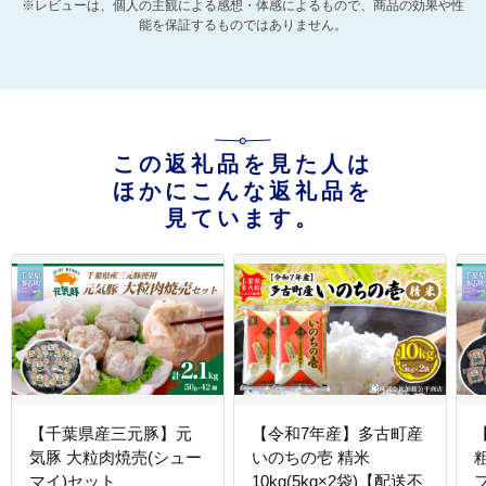
※レビューは、個人の主観による感想・体感によるもので、商品の効果や性
能を保証するものではありません。
この返礼品を見た人は
ほかにこんな返礼品を
見ています。
【千葉県産三元豚】元
【令和7年産】多古町産
気豚 大粒肉焼売(シュー
いのちの壱 精米
マイ)セット
10kg(5kg×2袋)【配送不