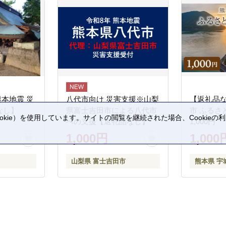
熊本地震 災
八代市向け 災害支援※山梨
【返礼品
なし】
県富士吉田市による八代市
市 ふるさ
kie）を使用しています。サイトの閲覧を継続された場合、Cookie
への支援【返礼品なし】
1,000円
。
1,000円
1,000
山梨県 富士吉田市
熊本県 宇