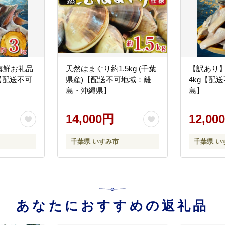
海鮮お礼品
天然はまぐり約1.5kg (千葉
【訳あり】
g【配送不可
県産)【配送不可地域：離
4kg【配
島・沖縄県】
島】
14,000円
12,00
千葉県 いすみ市
千葉県 い
あなたにおすすめの返礼品