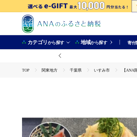
カテゴリ
地域
から探す
から探す
寄付
TOP
関東地方
千葉県
いすみ市
【ANA
TOP
魚介類
【ANA限定】金目鯛、タコ2人前 千葉
TOP
魚介類
鮮魚
ほかの鮮魚
【ANA限
TOP
魚介類
たこ・いか
【ANA限定】金目鯛