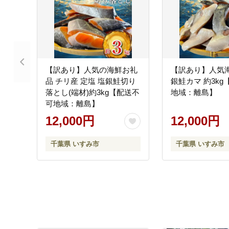
【訳あり】人気の海鮮お礼
【訳あり】人気
品 チリ産 定塩 塩銀鮭切り
銀鮭カマ 約3k
落とし(端材)約3kg【配送不
地域：離島】
可地域：離島】
12,000円
12,000円
千葉県 いすみ市
千葉県 いすみ市