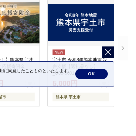
なし】熊本県宇城
宇土市 令和8年熊本地震 災
と応援寄附金
害支援【返礼品なし】
の利用に同意したことものといたします。
_U00-0001
OK
円
5,000円
城市
熊本県 宇土市