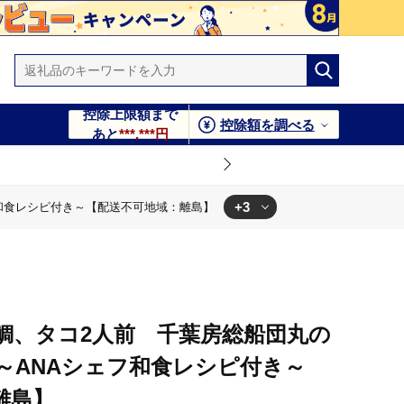
控除上限額まで
控除額を調べる
あと
***,***円
+3
フ和食レシピ付き～【配送不可地域：離島】
域：離島】
和食レシピ付き～【配送不可地域：離島】
付き～【配送不可地域：離島】
目鯛、タコ2人前 千葉房総船団丸の
 ～ANAシェフ和食レシピ付き～
離島】