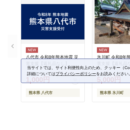
八代市 令和8年熊本地震 災
氷川町 令和8年
害支援【返礼品なし】
害支援【返礼品
当サイトでは、サイト利便性向上のため、クッキー（Coo
詳細については
プライバシーポリシー
をお読みください
1,000円
5,000円
熊本県 八代市
熊本県 氷川町