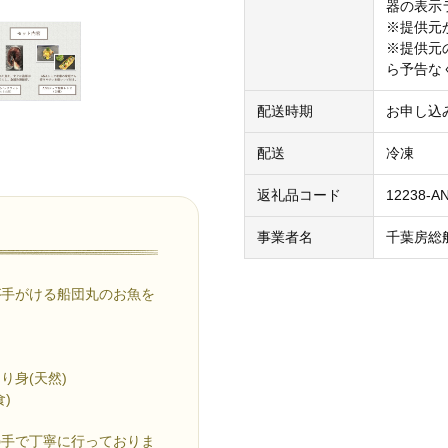
器の表示
※提供元
※提供元
ら予告な
配送時期
お申し込
配送
冷凍
返礼品コード
12238-A
事業者名
千葉房総
が手がける船団丸のお魚を
り身(天然)
)
の手で丁寧に行っておりま