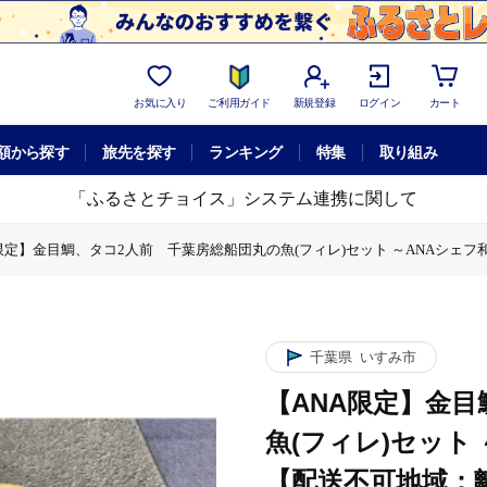
お気に入り
ご利用ガイド
新規登録
ログイン
カート
額から探す
旅先を探す
ランキング
特集
取り組み
「ふるさとチョイス」システム連携に関して
限定】金目鯛、タコ2人前 千葉房総船団丸の魚(フィレ)セット ～ANAシェ
房総船団丸の魚(フィレ)セット ～ANAシェフ和食レシピ付き～【配送不可地
定】金目鯛、タコ2人前 千葉房総船団丸の魚(フィレ)セット ～ANAシェフ
、タコ2人前 千葉房総船団丸の魚(フィレ)セット ～ANAシェフ和食レシピ
千葉県
いすみ市
【ANA限定】金
魚(フィレ)セット
【配送不可地域：