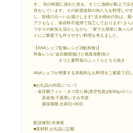
す。 旬の時期に採れた魚を、すぐに漁師が船上で活
存をしています。その鮮度抜群の魚たちを料理しやす
し、皆様の元へいお届けします! 活き締めの魚は、
アクもなく、保存料不使用で加工しております! さら
フがその鮮魚を活かしながら 「家でも簡単に食べら
トにご家庭でも作りやすい料理を考えました。
【ANAシェフ監修レシピ2種(和食)】
和食レシピ:金目鯛唐揚げと桃黄身酢掛け
タコと夏野菜のふっくらとろろ焼き
ANAシェフが考案する本格的なお料理をご家庭で召し
■お礼品の内容について
・金目鯛フィレ・タコ切り身(真空包装)[各80g×2パッ
原産地:千葉県いすみ市産
賞味期限:出荷日+90日
配送種別:冷凍便
■原材料:お礼品に記載