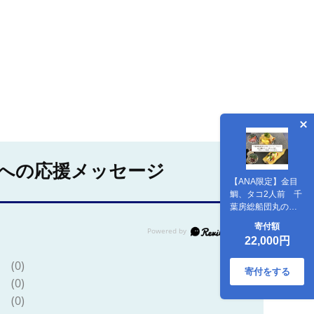
への応援メッセージ
【ANA限定】金目
鯛、タコ2人前 千
葉房総船団丸の魚
(フィレ)セット ～
寄付額
ANAシェフ和食レ
22,000円
シピ付き～【配送
不可地域：離島】
(0)
寄付をする
(0)
(0)