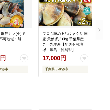
銀鮭カマ(小) 約
プロも認める活はまぐり 国
送不可地域：離
産 天然 約2.0kg 千葉県産
九十九里産【配送不可地
域：離島・沖縄県】
0円
17,000円
すみ市
千葉県 いすみ市