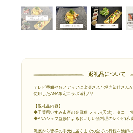
返礼品について
テレビ番組や各メディアに出演された坪内知佳さん
使用したANA限定コラボ返礼品!
【返礼品内容】
◆千葉県いすみ市産の金目鯛 フィレ(天然)、タコ 切
◆ANAシェフ監修によるおいしい魚料理のレシピ(和食
漁獲から皆様の手元に届くまでの全ての行程を漁師