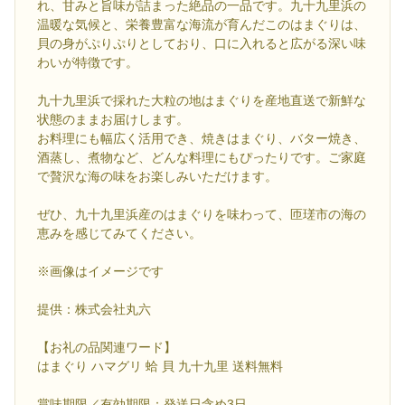
れ、甘みと旨味が詰まった絶品の一品です。九十九里浜の
温暖な気候と、栄養豊富な海流が育んだこのはまぐりは、
貝の身がぷりぷりとしており、口に入れると広がる深い味
わいが特徴です。
九十九里浜で採れた大粒の地はまぐりを産地直送で新鮮な
状態のままお届けします。
お料理にも幅広く活用でき、焼きはまぐり、バター焼き、
酒蒸し、煮物など、どんな料理にもぴったりです。ご家庭
で贅沢な海の味をお楽しみいただけます。
ぜひ、九十九里浜産のはまぐりを味わって、匝瑳市の海の
恵みを感じてみてください。
※画像はイメージです
提供：株式会社丸六
【お礼の品関連ワード】
はまぐり ハマグリ 蛤 貝 九十九里 送料無料
賞味期限／有効期限：発送日含め3日