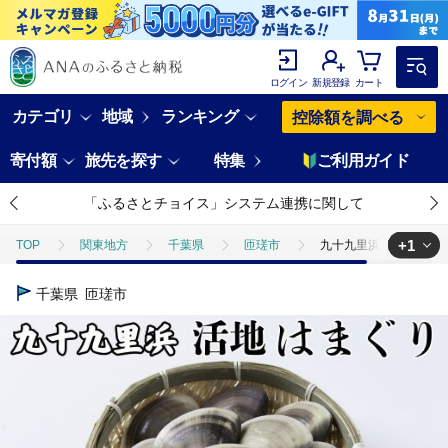
ログイン
新規登録
カート
カテゴリ
地域
ランキング
控除額を調べる
寄付額
旅先を探す
特集
ご利用ガイド
「ふるさとチョイス」システム連携に関して
+1
TOP
関東地方
千葉県
匝瑳市
九十九里浜産 活地はま
TOP
魚介類
貝類
ほかの貝類
九十九里浜産 活地はま
千葉県
匝瑳市