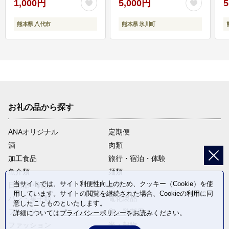
1,000円
5,000円
5
熊本県 八代市
熊本県 氷川町
お礼の品から探す
ANAオリジナル
定期便
酒
肉類
加工食品
旅行・宿泊・体験
魚介類
麺類
当サイトでは、サイト利便性向上のため、クッキー（Cookie）を使
日用品・雑貨
野菜
用しています。サイトの閲覧を継続された場合、Cookieの利用に同
パン・菓子類
電化製品
意したことものといたします。
フルーツ
卵・乳製品
詳細については
プライバシーポリシー
をお読みください。
ファッション
米・穀物