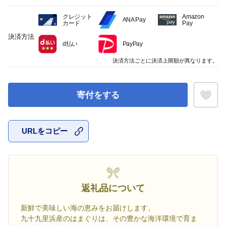
クレジット
Amazon
ANA Pay
カード
Pay
決済方法
d払い
PayPay
決済方法ごとに決済上限額が異なります。
寄付をする
URLをコピー
お気に入
返礼品について
新鮮で美味しい海の恵みをお届けします。
九十九里浜産のはまぐりは、その豊かな海洋環境で育ま