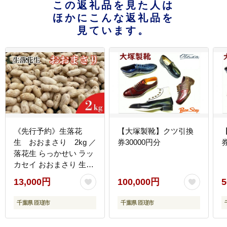
この返礼品を見た人は
ほかにこんな返礼品を
見ています。
《先行予約》生落花
【大塚製靴】クツ引換
生 おおまさり 2kg ／
券30000円分
券
落花生 らっかせい ラッ
カセイ おおまさり 生落
花生 茹で落花生 2kg 産
13,000円
100,000円
5
地直送 産直 送料無料
千葉県 匝瑳市
千葉県 匝瑳市