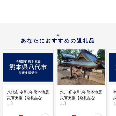
あなたにおすすめの返礼品
八代市 令和8年熊本地震
氷川町 令和8年熊本地震
災害支援【返礼品な
災害支援【返礼品な
し】
し】
し