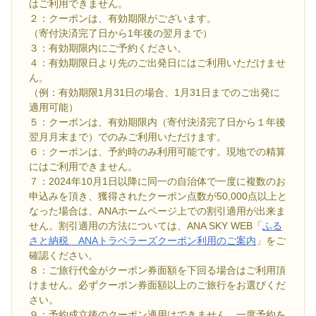
はご利用できません。
２：クーポンは、有効期限がございます。
（寄付決済完了日から1年後の翌月まで）
３：有効期限内にご予約ください。
４：有効期限日より先のご出発日にはご利用いただけませ
ん。
（例：有効期限1月31日の場合、1月31日までのご出発に
適用可能）
５：クーポンは、有効期限内（寄付決済完了日から１年後
翌月月末まで）でのみご利用いただけます。
６：クーポンは、予約時のみ利用可能です。現地での精算
にはご利用できません。
７：2024年10月1日以降に同一の自治体で一度に複数のお
申込みを頂き、獲得されたクーポン点数が50,000点以上と
なった場合は、ANAホームページ上での割引適用が出来ま
せん。割引適用の方法については、ANA SKY WEB「
ふる
さと納税 ANAトラベラーズクーポン利用のご案内
」をご
確認ください。
８：ご旅行代金がクーポン券面額を下回る場合はご利用頂
けません。必ずクーポン券面額以上のご旅行をお選びくだ
さい。
９：予約成立後のクーポン適用はできません。一度予約を