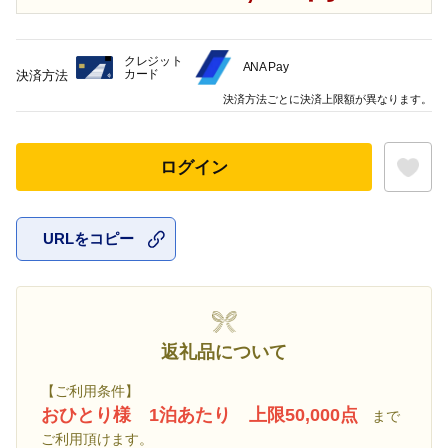
クレジット
ANA Pay
カード
決済方法
決済方法ごとに決済上限額が異なります。
ログイン
URLをコピー
お気に入
返礼品について
【ご利用条件】
おひとり様 1泊あたり 上限50,000点
まで
ご利用頂けます。