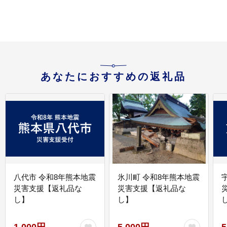
あなたにおすすめの返礼品
八代市 令和8年熊本地震
氷川町 令和8年熊本地震
災害支援【返礼品な
災害支援【返礼品な
し】
し】
し
1,000円
5,000円
5