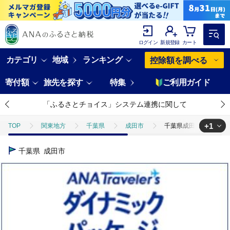
ログイン
新規登録
カート
カテゴリ
地域
ランキング
控除額を調べる
寄付額
旅先を探す
特集
ご利用ガイド
「ふるさとチョイス」システム連携に関して
+1
TOP
関東地方
千葉県
成田市
千葉県成田市 ANAト
TOP
ANAオリジナル
ANA関連返礼品
ダイナミックパッケ
千葉県
成田市