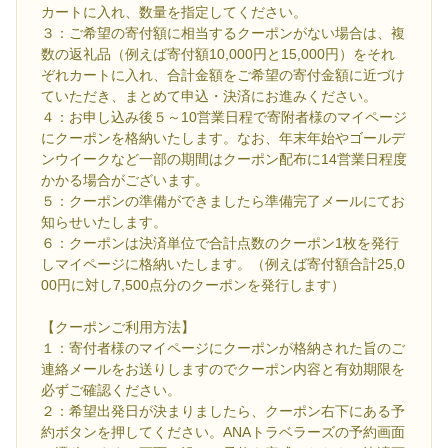
カートに入れ、数量を指定してください。
３：ご希望の寄付額に相当するクーポンがない場合は、複
数の返礼品（例えば寄付額10,000円と15,000円）をそれ
ぞれカートに入れ、合計金額をご希望の寄付金額に近づけ
ていただき、まとめて申込・決済にお進みください。
４：お申し込み後５～10営業日程で寄附者様のマイページ
にクーポンを格納いたします。なお、年末年始やゴールデ
ンウイークなど一部の期間はクーポン配布に14営業日程度
かかる場合がございます。
５：クーポンの準備ができましたら準備完了メールにてお
知らせいたします。
６：クーポンは決済単位で合計点数のクーポン1枚を発行
しマイページに格納いたします。（例えば寄付額合計25,0
00円に対し7,500点分のクーポンを発行します）
【クーポンご利用方法】
１：寄付者様のマイページにクーポンが格納された旨のご
連絡メールをお送りしますのでクーポン内容と有効期限を
必ずご確認ください。
２：希望出発日が決まりましたら、クーポン右下にある予
約ボタンを押してください。ANAトラベラーズの予約画面