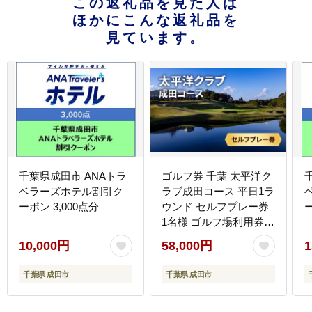
この返礼品を見た人は
ほかにこんな返礼品を
見ています。
千葉県成田市 ANAトラ
ゴルフ券 千葉 太平洋ク
ベラーズホテル割引ク
ラブ成田コース 平日1ラ
ーポン 3,000点分
ウンド セルフプレー券
ー
1名様 ゴルフ場利用券
日本屈指のメモラビリ
10,000円
58,000円
1
ティの高いコース チケ
ット ゴルフ場 利用券 ゴ
千葉県 成田市
千葉県 成田市
ルフ スポーツ 千葉県 成
田市