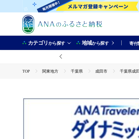
カテゴリ
地域
から探す
から探す
寄付
TOP
関東地方
千葉県
成田市
千葉県成田
TOP
ANAオリジナル
ANA関連返礼品
ダイナ