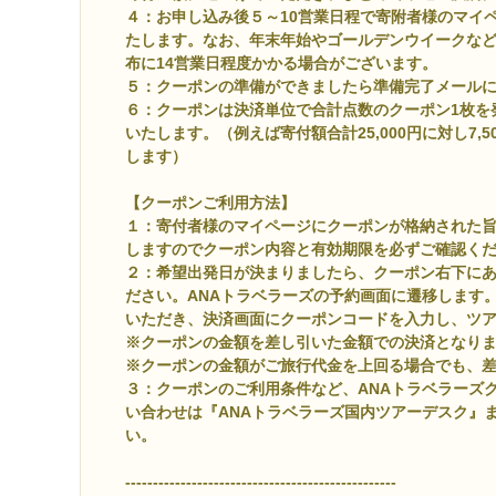
４：お申し込み後５～10営業日程で寄附者様のマイ
たします。なお、年末年始やゴールデンウイークな
布に14営業日程度かかる場合がございます。
５：
クーポンの準備ができましたら準備完了メール
６：クーポンは決済単位で合計点数のクーポン1枚を
いたします。（例えば寄付額合計25,000円に対し7,
します）
【クーポンご利用方法】
１：寄付者様のマイページにクーポンが格納された
しますのでクーポン内容と有効期限を必ずご確認く
２：希望出発日が決まりましたら、クーポン右下に
ださい。ANAトラベラーズの予約画面に遷移します
いただき、決済画面にクーポンコードを入力し、ツ
※クーポンの金額を差し引いた金額での決済となり
※クーポンの金額がご旅行代金を上回る場合でも、
３：クーポンのご利用条件など、ANAトラベラーズ
い合わせは『ANAトラベラーズ国内ツアーデスク』
い。
-------------------------------------------------