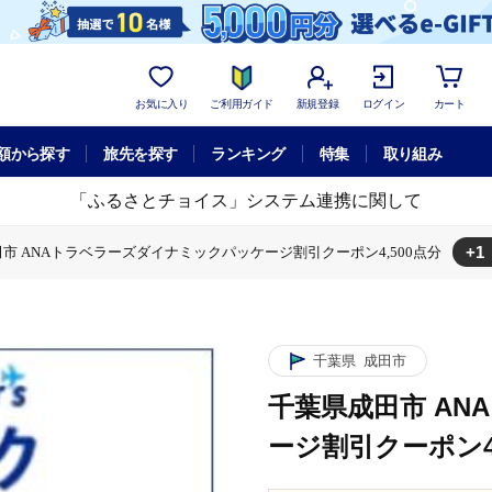
お気に入り
ご利用ガイド
新規登録
ログイン
カート
額から探す
旅先を探す
ランキング
特集
取り組み
「ふるさとチョイス」システム連携に関して
+1
市 ANAトラベラーズダイナミックパッケージ割引クーポン4,500点分
ミックパッケージ
千葉県成田市 ANAトラベラーズダイナミックパッケー
千葉県
成田市
千葉県成田市 A
ージ割引クーポン4,