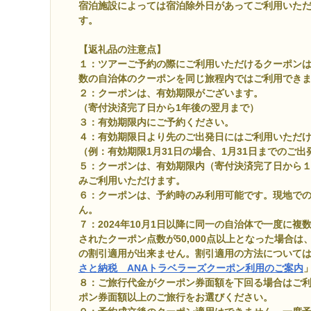
宿泊施設によっては宿泊除外日があってご利用いた
す。
【返礼品の注意点】
１：ツアーご予約の際にご利用いただけるクーポン
数の自治体のクーポンを同じ旅程内ではご利用でき
２：クーポンは、有効期限がございます。
（寄付決済完了日から1年後の翌月まで）
３：有効期限内にご予約ください。
４：有効期限日より先のご出発日にはご利用いただ
（例：有効期限1月31日の場合、1月31日までのご
５：クーポンは、有効期限内（寄付決済完了日から
みご利用いただけます。
６：クーポンは、予約時のみ利用可能です。現地で
ん。
７：2024年10月1日以降に同一の自治体で一度に
されたクーポン点数が50,000点以上となった場合は
の割引適用が出来ません。割引適用の方法については、A
さと納税 ANAトラベラーズクーポン利用のご案内
８：ご旅行代金がクーポン券面額を下回る場合はご
ポン券面額以上のご旅行をお選びください。