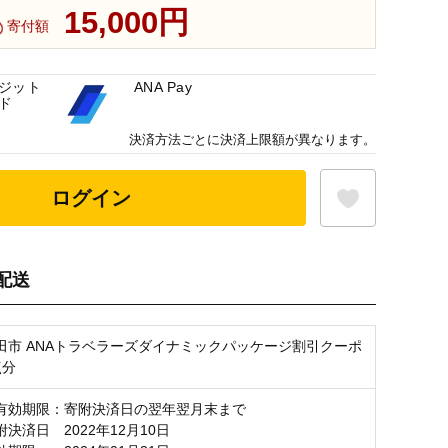
15,000円
寄付額
ジット
ANA Pay
ド
決済方法ごとに決済上限額が異なります。
ログイン
配送
お気に入り登録
田市 ANAトラベラーズダイナミックパッケージ割引クーポ
点分
有効期限：寄附決済日の翌年翌月末まで
決済日 2022年12月10日