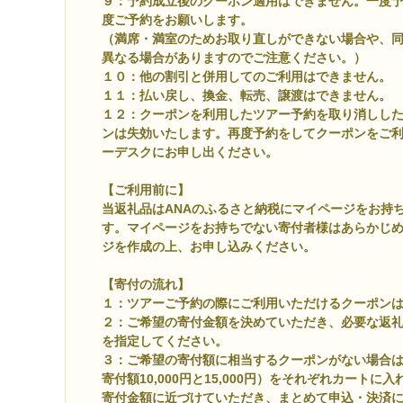
９：予約成立後のクーポン適用はできません。一度
度ご予約をお願いします。
（満席・満室のためお取り直しができない場合や、
異なる場合がありますのでご注意ください。）
１０：他の割引と併用してのご利用はできません。
１１：払い戻し、換金、転売、譲渡はできません。
１２：クーポンを利用したツアー予約を取り消しし
ンは失効いたします。再度予約をしてクーポンをご
ーデスクにお申し出ください。
【ご利用前に】
当返礼品はANAのふるさと納税にマイページをお持
す。マイページをお持ちでない寄付者様はあらかじ
ジを作成の上、お申し込みください。
【寄付の流れ】
１：ツアーご予約の際にご利用いただけるクーポン
２：ご希望の寄付金額を決めていただき、必要な返
を指定してください。
３：ご希望の寄付額に相当するクーポンがない場合
寄付額10,000円と15,000円）をそれぞれカート
寄付金額に近づけていただき、まとめて申込・決済