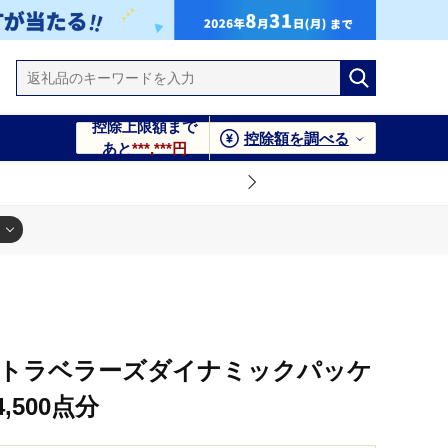
控除上限額まで
控除額を調べる
あと
***,***円
ジ割引クーポン4,500点分
NAトラベラーズダイナミックパッケ
500点分