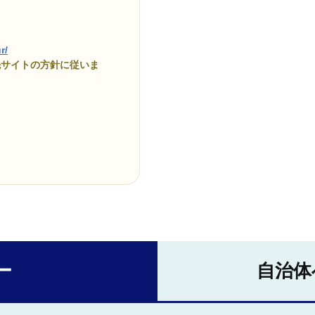
r/
先サイトの方針に従いま
ー
自治体