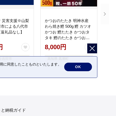
 災害支援※山梨
かつおのたたき 明神水産
田市による八代市
わら焼き鰹 500g 鰹 カツオ
【返礼品なし】
かつお 鰹たたき かつおタ
タキ 鰹のたたき かつおの
タタキ 藁焼き わら焼き 魚
円
8,000円
さかな 海鮮 刺身 お刺身 冷
凍 ご家庭用 グルメ 特産品
士吉田市
高知県 黒潮町
ご当地 本場 高知 黒潮町 ギ
の利用に同意したことものといたします。
フト 贈答品 人気 返礼品 ふ
OK
るさと納税 魚介類 高知県
産 土佐名物 高知県 高評価
食卓 ご飯のお供 父の日 ギ
フト プレゼント[1669]
さと納税ガイド