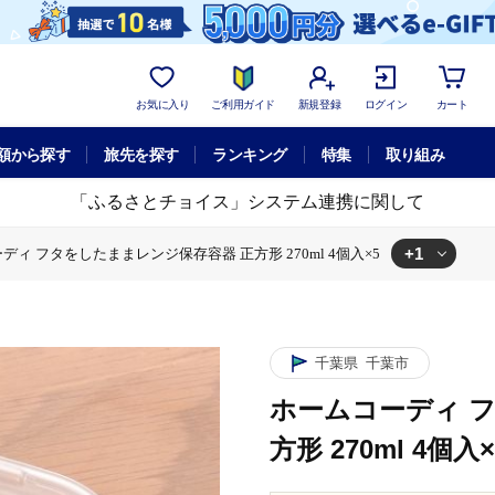
お気に入り
ご利用ガイド
新規登録
ログイン
カート
額から探す
旅先を探す
ランキング
特集
取り組み
「ふるさとチョイス」システム連携に関して
+1
ディ フタをしたままレンジ保存容器 正方形 270ml 4個入×5
したままレンジ保存容器 正方形 270ml 4個入×5
千葉県
千葉市
ホームコーディ 
方形 270ml 4個入×