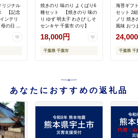
オリジナル
焼きのり 味のり よくばり6
海苔ギフ
ス 【記念
種セット 【焼きのり 味の
セット 2
 インテリ
り ゆず 明太子 わさび しそ
ノリ 焼き
 母の日 結
センキヤ 千葉市 のり】
風味 おつ
せ セット
18,000円
24,00
葉市 千葉
千葉県 千葉市
千葉県 千
あなたにおすすめの返礼品