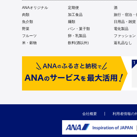
ANAオリジナル
定期便
酒
肉類
加工食品
旅行・宿泊・
魚介類
麺類
日用品・雑貨
野菜
パン・菓子類
電化製品
フルーツ
卵・乳製品
ファッション
米・穀物
飲料(酒以外)
返礼品なし
会社概要
利用者情報の