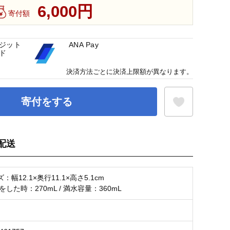
6,000円
寄付額
ジット
ANA Pay
ド
決済方法ごとに決済上限額が異なります。
寄付をする
配送
お気に入り登録
幅12.1×奥行11.1×高さ5.1cm
をした時：270mL / 満水容量：360mL