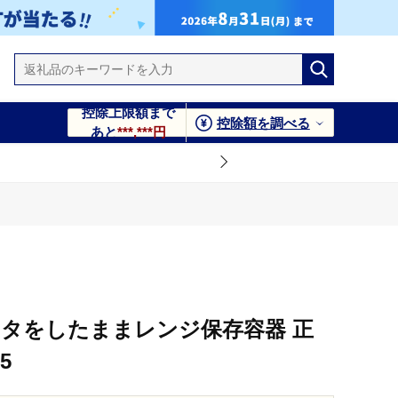
控除上限額まで
控除額を調べる
あと
***,***円
フタをしたままレンジ保存容器 正
5