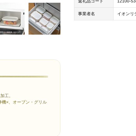
返礼品コード
12100-5
事業者名
イオンリ
水加工。
浄機×、オーブン・グリル