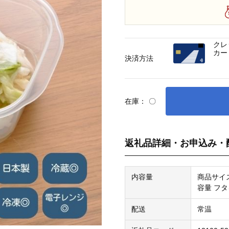
クレ
カー
決済方法
在庫：
〇
返礼品詳細・お申込み・
内容量
商品サイズ：
容量 フタ
配送
常温