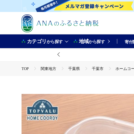
カテゴリ
地域
から探す
から探す
寄付
TOP
関東地方
千葉県
千葉市
ホームコー
TOP
日用品・雑貨
食器
ホームコーディ フタを