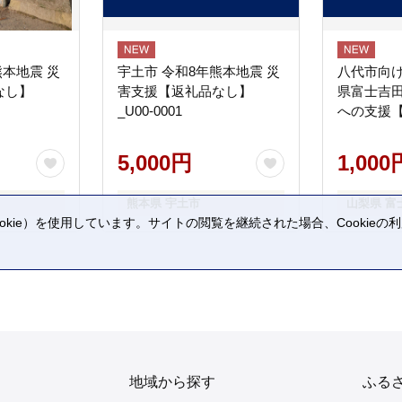
熊本地震 災
宇土市 令和8年熊本地震 災
八代市向け
なし】
害支援【返礼品なし】
県富士吉
_U00-0001
への支援
5,000円
1,000
熊本県 宇土市
山梨県 富
kie）を使用しています。サイトの閲覧を継続された場合、Cookie
。
地域から探す
ふる