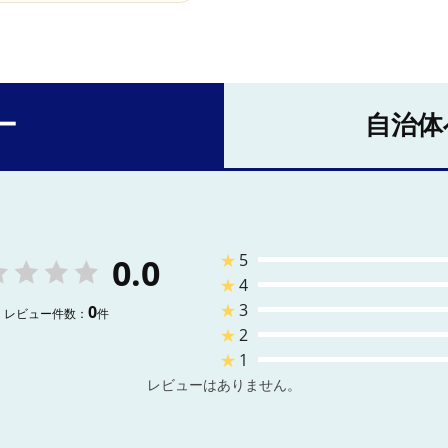
ー
自治体
★
5
0.0
★
4
★
3
0
レビュー件数：
件
★
2
★
1
レビューはありません。