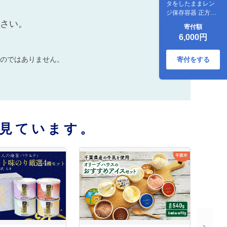
タをしたままレン
ジ保存容器 正方形
270ml 4個入×5
ださい。
寄付額
6,000円
のではありません。
寄付をする
見ています。