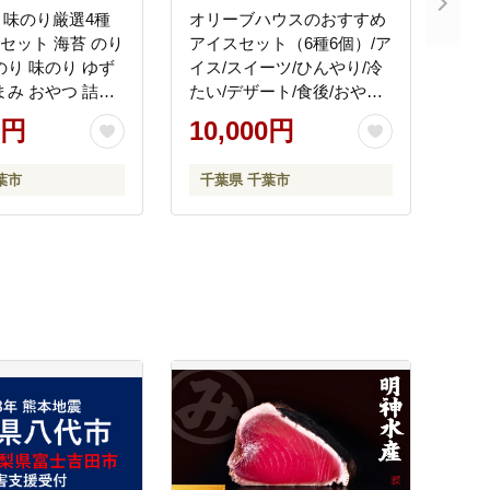
ト味のり厳選4種
オリーブハウスのおすすめ
組セット 海苔 のり
アイスセット（6種6個）/ア
のり 味のり ゆず
イス/スイーツ/ひんやり/冷
まみ おやつ 詰合
たい/デザート/食後/おやつ/
 ギフト 贈答品 千
お菓子/濃厚/
0円
10,000円
県
葉市
千葉県 千葉市