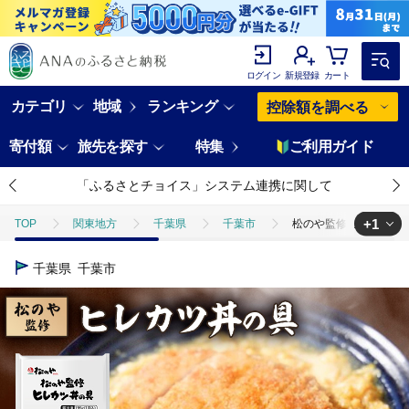
ログイン
新規登録
カート
カテゴリ
地域
ランキング
控除額を調べる
寄付額
旅先を探す
特集
ご利用ガイド
「ふるさとチョイス」システム連携に関して
+1
TOP
関東地方
千葉県
千葉市
松のや監修 ヒレカツ丼の
TOP
加工食品
惣菜・レトルト
松のや監修 ヒレカツ丼の具5個
千葉県
千葉市