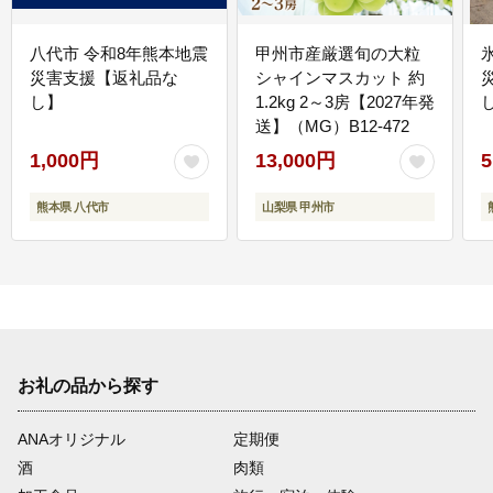
八代市 令和8年熊本地震
甲州市産厳選旬の大粒
災害支援【返礼品な
シャインマスカット 約
し】
1.2kg 2～3房【2027年発
送】（MG）B12-472
1,000円
13,000円
5
熊本県 八代市
山梨県 甲州市
お礼の品から探す
ANAオリジナル
定期便
酒
肉類