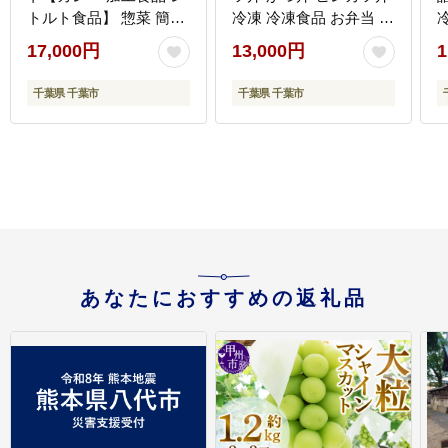
トルト食品】 惣菜 簡単
冷凍 冷凍食品 お弁当 冷
調理
凍惣菜 時短 簡単 レンジ
17,000円
13,000円
1
レンチン 松屋 千葉市 千
葉県
千葉県 千葉市
千葉県 千葉市
あなたにおすすめの返礼品