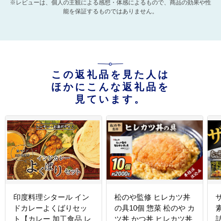
※レビューは、個人の主観による感想・体感によるもので、商品の効果や性
能を保証するものではありません。
この返礼品を見た人は
ほかにこんな返礼品を
見ています。
印度料理シタール イン
松のや監修 ヒレカツ丼
ドカレーよくばりセッ
の具10個 惣菜 松のや カ
ト【カレー 加工食品 レ
ツ丼 かつ丼 ヒレカツ丼