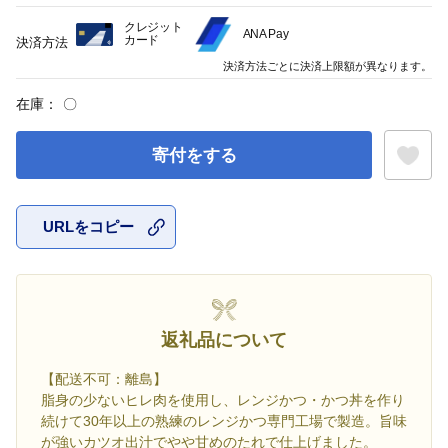
クレジット
ANA Pay
カード
決済方法
決済方法ごとに決済上限額が異なります。
在庫：
〇
寄付をする
URLをコピー
お気に入
返礼品について
【配送不可：離島】
脂身の少ないヒレ肉を使用し、レンジかつ・かつ丼を作り
続けて30年以上の熟練のレンジかつ専門工場で製造。旨味
が強いカツオ出汁でやや甘めのたれで仕上げました。