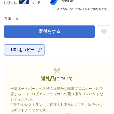
ANA Pay
カード
決済方法
決済方法ごとに決済上限額が異なります。
在庫：
○
寄付をする
URLをコピー
お気に入
返礼品について
千葉ポートパークへと続く緑豊かな臨港プロムナードに位
置する、ヨーロピアンクラシカルの薫り漂うコンパクトな
シティホテル。
ご宿泊やレストラン、ご宴席のお支払いにご利用いただけ
るギフトチェックです。