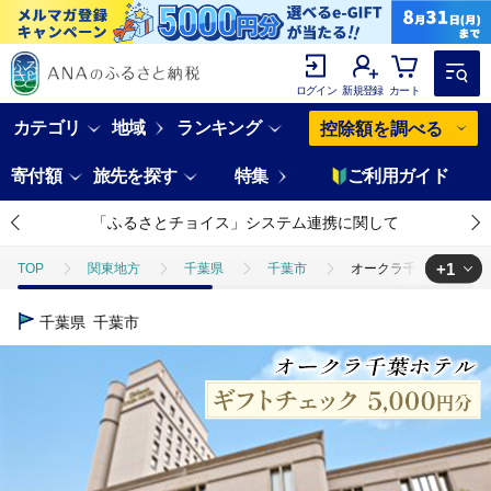
ログイン
新規登録
カート
カテゴリ
地域
ランキング
控除額を調べる
寄付額
旅先を探す
特集
ご利用ガイド
「ふるさとチョイス」システム連携に関して
+1
TOP
関東地方
千葉県
千葉市
オークラ千葉ホテル ギフ
TOP
旅行・宿泊・体験
体験チケット
その他体験チケット
千葉県
千葉市