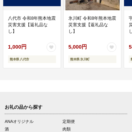
八代市 令和8年熊本地震
氷川町 令和8年熊本地震
災害支援【返礼品な
災害支援【返礼品な
し】
し】
し
1,000円
5,000円
5
熊本県 八代市
熊本県 氷川町
お礼の品から探す
ANAオリジナル
定期便
酒
肉類