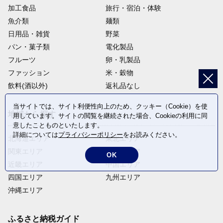
加工食品
旅行・宿泊・体験
魚介類
麺類
日用品・雑貨
野菜
パン・菓子類
電化製品
フルーツ
卵・乳製品
ファッション
米・穀物
飲料(酒以外)
返礼品なし
当サイトでは、サイト利便性向上のため、クッキー（Cookie）を使
地域から探す
用しています。サイトの閲覧を継続された場合、Cookieの利用に同
意したことものといたします。
詳細については
プライバシーポリシー
をお読みください。
北海道エリア
東北エリア
関東エリア
中部エリア
OK
近畿エリア
中国エリア
四国エリア
九州エリア
沖縄エリア
ふるさと納税ガイド