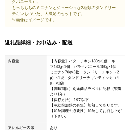
クパニール）。
もっちもちのミニナンとジューシィな2種類のタンドリー
チキンもついた、大満足のセットです。
※画像はイメージです。
返礼品詳細・お申込み・配送
内容量
【内容量】バターチキン180g×1個 キー
マ180g×1個 パラクパニール180g×1個
ミニナン70g×3枚 タンドリーチキン（2
p）×1袋 タンドリーチキンティッカ（4
p）×1袋
【賞味期限】別途商品ラベルに記載（製造
より1年）
【保存方法】-18℃以下
【凍結前加熱の有無】加熱してあります。
【加熱調理の必要性】加熱してお召し上が
り下さい。
アレルギー表示
あり