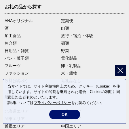
お礼の品から探す
ANAオリジナル
定期便
酒
肉類
加工食品
旅行・宿泊・体験
魚介類
麺類
日用品・雑貨
野菜
パン・菓子類
電化製品
フルーツ
卵・乳製品
ファッション
米・穀物
飲料(酒以外)
返礼品なし
当サイトでは、サイト利便性向上のため、クッキー（Cookie）を使
用しています。サイトの閲覧を継続された場合、Cookieの利用に同
地域から探す
意したことものといたします。
詳細については
プライバシーポリシー
をお読みください。
北海道エリア
東北エリア
OK
関東エリア
中部エリア
近畿エリア
中国エリア