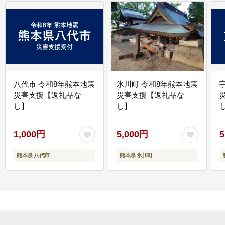
八代市 令和8年熊本地震
氷川町 令和8年熊本地震
災害支援【返礼品な
災害支援【返礼品な
し】
し】
し
1,000円
5,000円
5
熊本県 八代市
熊本県 氷川町