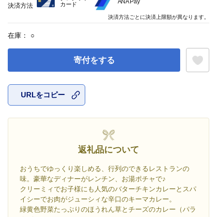
ANA Pay
カード
決済方法
決済方法ごとに決済上限額が異なります。
在庫：
○
寄付をする
URLをコピー
お気に入
返礼品について
おうちでゆっくり楽しめる、行列のできるレストランの
味。豪華なディナーがレンチン、お湯ポチャで♪
クリーミィでお子様にも人気のバターチキンカレーとスパ
イシーでお肉がジューシィな辛口のキーマカレー。
緑黄色野菜たっぷりのほうれん草とチーズのカレー（パラ