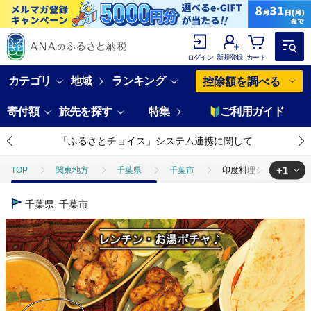
ログイン
新規登録
カート
カテゴリ
地域
ランキング
控除額を調べる
寄付額
旅先を探す
特集
ご利用ガイド
「ふるさとチョイス」システム連携に関して
+1
TOP
関東地方
千葉県
千葉市
印度料理シタール イン
TOP
加工食品
惣菜・レトルト
印度料理シタール インドカレ
千葉県
千葉市