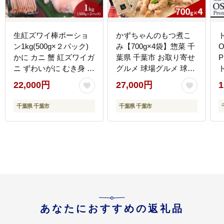
生紅ズワイ棒ポーショ
かずちゃんのもつ煮こ
ン1kg(500g×２パック)
み【700g×4袋】惣菜 千
O
かに カニ 蟹 紅ズワイガ
葉県 千葉市 お取り寄せ
ニ ずわいがに むき身 生
グルメ 球場グルメ 球場
カニ脚 刺身 しゃぶしゃ
名物 おかず おつまみ 酒
22,000円
27,000円
1
ぶ かにしゃぶ 寿司 北海
の肴 国産 豚肉 ホルモン
道産 お取り寄せ
もつ 本格的 簡単調理 濃
千葉県 千葉市
千葉県 千葉市
厚 時短 手軽 冷蔵 人気
お土産 真空
あなたにおすすめの返礼品