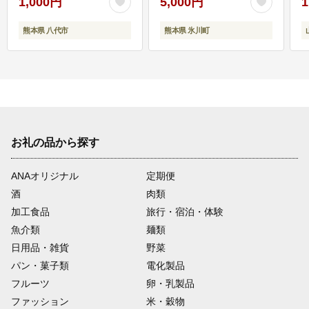
1,000円
5,000円
1
熊本県 八代市
熊本県 氷川町
お礼の品から探す
ANAオリジナル
定期便
酒
肉類
加工食品
旅行・宿泊・体験
魚介類
麺類
日用品・雑貨
野菜
パン・菓子類
電化製品
フルーツ
卵・乳製品
ファッション
米・穀物