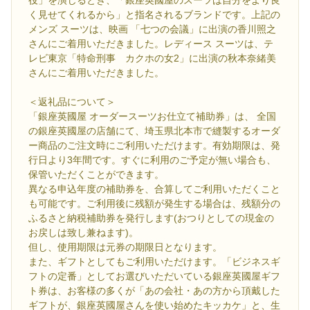
く見せてくれるから」と指名されるブランドです。上記の
メンズ スーツは、映画 「七つの会議」に出演の香川照之
さんにご着用いただきました。レディース スーツは、テ
レビ東京「特命刑事 カクホの女2」に出演の秋本奈緒美
さんにご着用いただきました。
＜返礼品について＞
「銀座英國屋 オーダースーツお仕立て補助券」は、 全国
の銀座英國屋の店舗にて、埼玉県北本市で縫製するオーダ
ー商品のご注文時にご利用いただけます。有効期限は、発
行日より3年間です。すぐに利用のご予定が無い場合も、
保管いただくことができます。
異なる申込年度の補助券を、合算してご利用いただくこと
も可能です。ご利用後に残額が発生する場合は、残額分の
ふるさと納税補助券を発行します(おつりとしての現金の
お戻しは致し兼ねます)。
但し、使用期限は元券の期限日となります。
また、ギフトとしてもご利用いただけます。「ビジネスギ
フトの定番」としてお選びいただいている銀座英國屋ギフ
ト券は、お客様の多くが「あの会社・あの方から頂戴した
ギフトが、銀座英國屋さんを使い始めたキッカケ」と、生