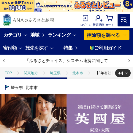
ログイン
新規登録
カート
カテゴリ
地域
ランキング
控除額を調べる
寄付額
旅先を探す
特集
ご利用ガイド
「ふるさとチョイス」システム連携に関して
+4
TOP
関東地方
埼玉県
北本市
【3年有効】銀座英國屋
TOP
旅行・宿泊・体験
体験チケット
その他体験チケット
埼玉県
北本市
TOP
ファッション
【3年有効】銀座英國屋 英国屋 レディースオー
TOP
ファッション
服
【3年有効】銀座英國屋 英国屋 レデ
TOP
ファッション
その他ファッション
【3年有効】銀座英國