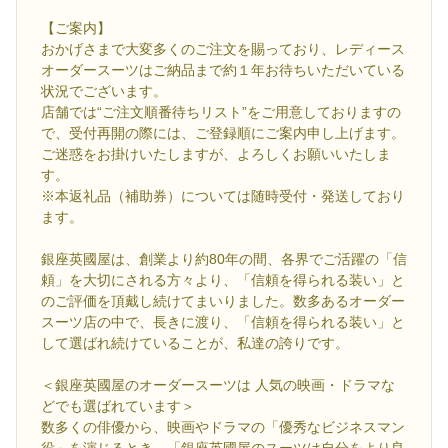
【ご案内】
おかげさまで大変多くのご注文を賜っており、レディース
オーダースーツはご納品まで約１年お待ちいただいている
状況でございます。
店舗では“ご注文順番待ちリスト”をご用意しておりますの
で、受付再開の際には、ご登録順にご案内申し上げます。
ご迷惑をお掛けいたしますが、よろしくお願いいたしま
す。
※本返礼品（補助券）については随時受付・発送しており
ます。
銀座英國屋は、創業より約80年の間、各界でご活躍の「信
頼」を大切にされる方々より、「信頼を得られる装い」と
のご評価を頂戴し続けてまいりました。数多あるオーダー
スーツ店の中で、長きに渡り、「信頼を得られる装い」と
して選ばれ続けていることが、私達の誇りです。
＜銀座英國屋のオーダースーツは 人気の映画・ドラマな
どでも選ばれています＞
数多くの俳優から、映画やドラマの「優秀なビジネスマン
役」を演じるとき、「銀座英國屋のスーツは自分をより良