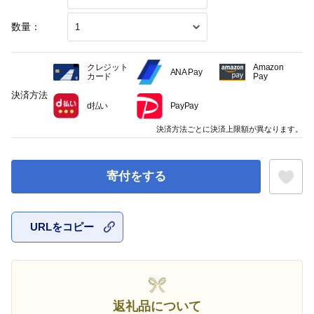
数量：
クレジット
Amazon
ANA Pay
カード
Pay
決済方法
d払い
PayPay
決済方法ごとに決済上限額が異なります。
寄付をする
URLをコピー
お気に入
返礼品について