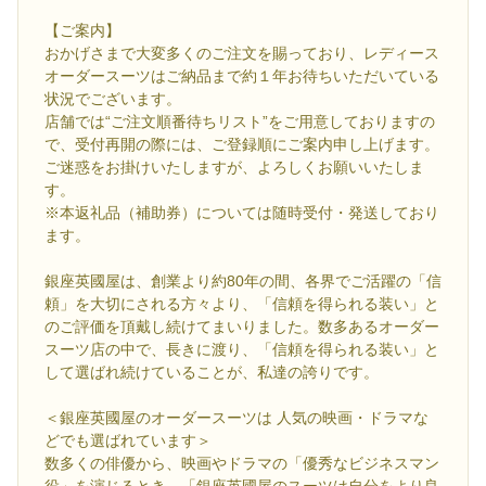
【ご案内】
おかげさまで大変多くのご注文を賜っており、レディース
オーダースーツはご納品まで約１年お待ちいただいている
状況でございます。
店舗では“ご注文順番待ちリスト”をご用意しておりますの
で、受付再開の際には、ご登録順にご案内申し上げます。
ご迷惑をお掛けいたしますが、よろしくお願いいたしま
す。
※本返礼品（補助券）については随時受付・発送しており
ます。
銀座英國屋は、創業より約80年の間、各界でご活躍の「信
頼」を大切にされる方々より、「信頼を得られる装い」と
のご評価を頂戴し続けてまいりました。数多あるオーダー
スーツ店の中で、長きに渡り、「信頼を得られる装い」と
して選ばれ続けていることが、私達の誇りです。
＜銀座英國屋のオーダースーツは 人気の映画・ドラマな
どでも選ばれています＞
数多くの俳優から、映画やドラマの「優秀なビジネスマン
役」を演じるとき、「銀座英國屋のスーツは自分をより良