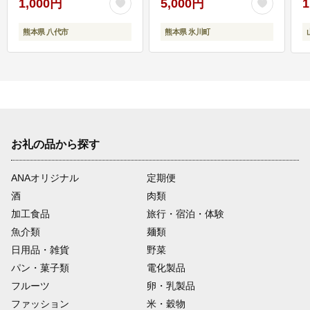
1,000円
5,000円
1
熊本県 八代市
熊本県 氷川町
お礼の品から探す
ANAオリジナル
定期便
酒
肉類
加工食品
旅行・宿泊・体験
魚介類
麺類
日用品・雑貨
野菜
パン・菓子類
電化製品
フルーツ
卵・乳製品
ファッション
米・穀物