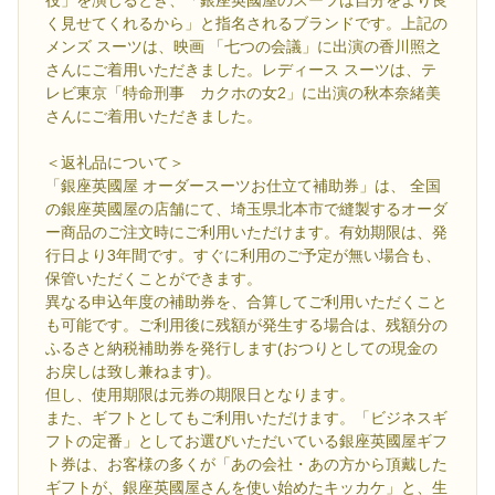
く見せてくれるから」と指名されるブランドです。上記の
メンズ スーツは、映画 「七つの会議」に出演の香川照之
さんにご着用いただきました。レディース スーツは、テ
レビ東京「特命刑事 カクホの女2」に出演の秋本奈緒美
さんにご着用いただきました。
＜返礼品について＞
「銀座英國屋 オーダースーツお仕立て補助券」は、 全国
の銀座英國屋の店舗にて、埼玉県北本市で縫製するオーダ
ー商品のご注文時にご利用いただけます。有効期限は、発
行日より3年間です。すぐに利用のご予定が無い場合も、
保管いただくことができます。
異なる申込年度の補助券を、合算してご利用いただくこと
も可能です。ご利用後に残額が発生する場合は、残額分の
ふるさと納税補助券を発行します(おつりとしての現金の
お戻しは致し兼ねます)。
但し、使用期限は元券の期限日となります。
また、ギフトとしてもご利用いただけます。「ビジネスギ
フトの定番」としてお選びいただいている銀座英國屋ギフ
ト券は、お客様の多くが「あの会社・あの方から頂戴した
ギフトが、銀座英國屋さんを使い始めたキッカケ」と、生