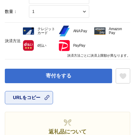
数量：
クレジット
Amazon
ANA Pay
カード
Pay
決済方法
d払い
PayPay
決済方法ごとに決済上限額が異なります。
寄付をする
URLをコピー
お気に入
返礼品について