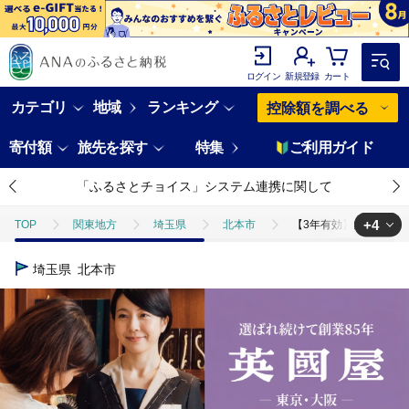
ログイン
新規登録
カート
カテゴリ
地域
ランキング
控除額を調べる
寄付額
旅先を探す
特集
ご利用ガイド
「ふるさとチョイス」システム連携に関して
+4
TOP
関東地方
埼玉県
北本市
【3年有効】銀座英國屋 
TOP
旅行・宿泊・体験
体験チケット
その他体験チケット
埼玉県
北本市
TOP
ファッション
【3年有効】銀座英國屋 英国屋 レディースオーダ
TOP
ファッション
服
【3年有効】銀座英國屋 英国屋 レディ
TOP
ファッション
その他ファッション
【3年有効】銀座英國