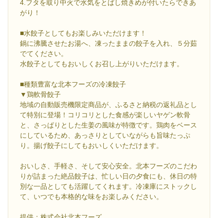
4.フタを取り中火で水気をとばし焼きめが付いたらできあ
がり！
■水餃子としてもお楽しみいただけます！
鍋に沸騰させたお湯へ、凍ったままの餃子を入れ、５分茹
でてください。
水餃子としてもおいしくお召し上がりいただけます。
■種類豊富な北本フーズの冷凍餃子
▼鶏軟骨餃子
地域の自動販売機限定商品が、ふるさと納税の返礼品とし
て特別に登場！コリコリとした食感が楽しいヤゲン軟骨
と、さっぱりとした生姜の風味が特徴です。鶏肉をベース
にしているため、あっさりとしていながらも旨味たっぷ
り。揚げ餃子にしてもおいしくいただけます。
おいしさ、手軽さ、そして安心安全。北本フーズのこだわ
りが詰まった絶品餃子は、忙しい日の夕食にも、休日の特
別な一品としても活躍してくれます。冷凍庫にストックし
て、いつでも本格的な味をお楽しみください。
提供：株式会社北本フーズ