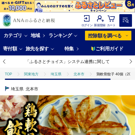
ログイン
新規登録
カート
カテゴリ
地域
ランキング
控除額を調べる
寄付額
旅先を探す
特集
ご利用ガイド
「ふるさとチョイス」システム連携に関して
TOP
関東地方
埼玉県
北本市
鶏軟骨餃子 40個（20
埼玉県
北本市