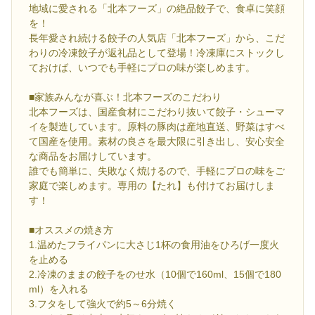
地域に愛される「北本フーズ」の絶品餃子で、食卓に笑顔
を！
長年愛され続ける餃子の人気店「北本フーズ」から、こだ
わりの冷凍餃子が返礼品として登場！冷凍庫にストックし
ておけば、いつでも手軽にプロの味が楽しめます。
■家族みんなが喜ぶ！北本フーズのこだわり
北本フーズは、国産食材にこだわり抜いて餃子・シューマ
イを製造しています。原料の豚肉は産地直送、野菜はすべ
て国産を使用。素材の良さを最大限に引き出し、安心安全
な商品をお届けしています。
誰でも簡単に、失敗なく焼けるので、手軽にプロの味をご
家庭で楽しめます。専用の【たれ】も付けてお届けしま
す！
■オススメの焼き方
1.温めたフライパンに大さじ1杯の食用油をひろげ一度火
を止める
2.冷凍のままの餃子をのせ水（10個で160ml、15個で180
ml）を入れる
3.フタをして強火で約5～6分焼く