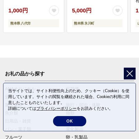
1,000円
5,000円
1
熊本県 八代市
熊本県 氷川町
お礼の品から探す
ANAオリジナル
定期便
当サイトでは、サイト利便性向上のため、クッキー（Cookie）を使
用しています。サイトの閲覧を継続された場合、Cookieの利用に同
酒
肉類
意したことものといたします。
加工食品
旅行・宿泊・体験
詳細については
プライバシーポリシー
をお読みください。
魚介類
麺類
日用品・雑貨
野菜
OK
パン・菓子類
電化製品
フルーツ
卵・乳製品