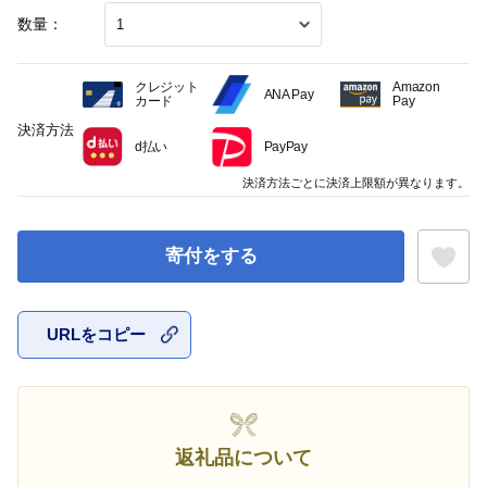
数量：
クレジット
Amazon
ANA Pay
カード
Pay
決済方法
d払い
PayPay
決済方法ごとに決済上限額が異なります。
寄付をする
URLをコピー
お気に入
返礼品について