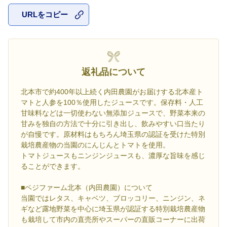
URLをコピー
お気に入
返礼品について
北本市で約400年以上続く内田農園がお届けする北本産ト
マトと人参を100％使用したジュースです。保存料・人工
甘味料などは一切使わない無添加ジュースで、野菜本来の
甘みを独自の方法で十分に引き出し、飲みやすい口当たり
が自慢です。原材料はもちろん埼玉県の認証を受けた特別
栽培農産物の当園のにんじんとトマトを使用。
トマトジュースもニンジンジュースも、濃厚な旨味を感じ
ることができます。
■ベジファーム北本（内田農園）について
当園ではレタス、キャベツ、ブロッコリー、ニンジン、ネ
ギなど露地野菜を中心に埼玉県が認証する特別栽培農産物
も栽培して市内の直売所やスーパーの直販コーナーに出荷