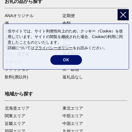
お礼の品から探す
ANAオリジナル
定期便
酒
肉類
加工食品
旅行・宿泊・体験
当サイトでは、サイト利便性向上のため、クッキー（Cookie）を使
用しています。サイトの閲覧を継続された場合、Cookieの利用に同
魚介類
麺類
意したことものといたします。
日用品・雑貨
野菜
詳細については
プライバシーポリシー
をお読みください。
パン・菓子類
電化製品
OK
フルーツ
卵・乳製品
ファッション
米・穀物
飲料(酒以外)
返礼品なし
地域から探す
北海道エリア
東北エリア
関東エリア
中部エリア
近畿エリア
中国エリア
四国エリア
九州エリア