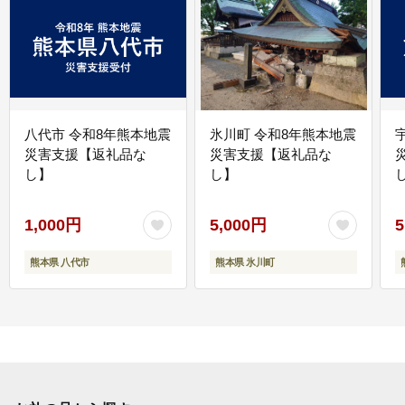
八代市 令和8年熊本地震
氷川町 令和8年熊本地震
災害支援【返礼品な
災害支援【返礼品な
し】
し】
し
1,000円
5,000円
5
熊本県 八代市
熊本県 氷川町