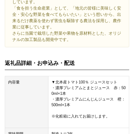
しています。
「食を担う生命産業」として、「地元の皆様に美味しく安
全・安心な野菜を食べてもらいたい」という想いから、出
来るだけ農薬を使わず害虫を駆除する農法を採用し、農作
業に従事しています。
さらに当園で栽培した野菜や果物を原材料とした、オリジ
ナルの加工製品も開発中です。
返礼品詳細・お申込み・配送
内容量
▼北本産トマト100％ ジュースセット
・濃厚プレミアムとまとジュース 赤：50
0ml×1本
・濃厚プレミアムにんじんジュース 橙：
500ml×1本
※化粧箱に入れてお届けします。
賞味期限
製造より2年