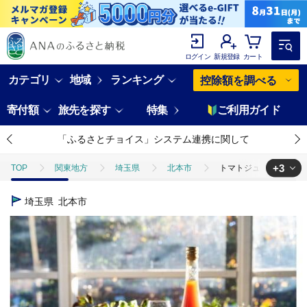
ログイン
新規登録
カート
カテゴリ
地域
ランキング
控除額を調べる
寄付額
旅先を探す
特集
ご利用ガイド
「ふるさとチョイス」システム連携に関して
+3
TOP
関東地方
埼玉県
北本市
トマトジュース にんじんジ
TOP
野菜
とまと
トマトジュース にんじんジュース セット 50
埼玉県
北本市
TOP
野菜
ほかの野菜
トマトジュース にんじんジュース セット
TOP
飲料（酒以外）
ソフトドリンク
ジュース
トマト