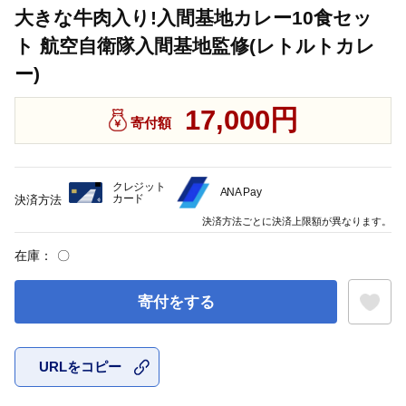
大きな牛肉入り!入間基地カレー10食セッ
ト 航空自衛隊入間基地監修(レトルトカレ
ー)
17,000円
寄付額
クレジット
ANA Pay
カード
決済方法
決済方法ごとに決済上限額が異なります。
在庫：
〇
寄付をする
URLをコピー
お気に入