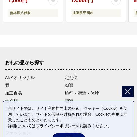
1,000円
13,000円
5
熊本県 八代市
山梨県 甲州市
お礼の品から探す
ANAオリジナル
定期便
酒
肉類
加工食品
旅行・宿泊・体験
魚介類
麺類
当サイトでは、サイト利便性向上のため、クッキー（Cookie）を使
日用品・雑貨
野菜
用しています。サイトの閲覧を継続された場合、Cookieの利用に同
パン・菓子類
電化製品
意したことものといたします。
フルーツ
卵・乳製品
詳細については
プライバシーポリシー
をお読みください。
ファッション
米・穀物