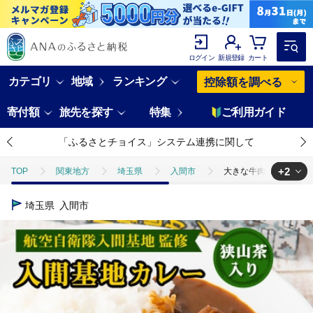
ログイン
新規登録
カート
カテゴリ
地域
ランキング
控除額を調べる
寄付額
旅先を探す
特集
ご利用ガイド
「ふるさとチョイス」システム連携に関して
+2
TOP
関東地方
埼玉県
入間市
大きな牛肉入り!入間基
TOP
加工食品
大きな牛肉入り!入間基地カレー10食セット 航空自
埼玉県
入間市
TOP
加工食品
惣菜・レトルト
カレー
大きな牛肉入り