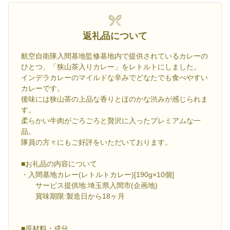
返礼品について
航空自衛隊入間基地監修基地内で提供されているカレーの
ひとつ、「狭山茶入りカレー」をレトルトにしました。
インデラカレーのマイルドな辛みでどなたでも食べやすい
カレーです。
後味には狭山茶の上品な香りとほのかな渋みが感じられま
す。
柔らかい牛肉がごろごろと贅沢に入ったプレミアムな一
品。
隊員の方々にもご好評をいただいております。
■お礼品の内容について
・入間基地カレー(レトルトカレー)[190g×10個]
サービス提供地:埼玉県入間市(企画地)
賞味期限:製造日から18ヶ月
■原材料・成分