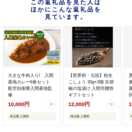
この返礼品を見た人は
ほかにこんな返礼品を
見ています。
大きな牛肉入り! 入間
【世界初・元祖】粒生
基地カレー6食セット
こしょう 30g×3個 生胡
航空自衛隊入間基地監
椒の塩漬け 入間市贈答
麗
修
ギフトセット
10,000円
12,000円
1
埼玉県 入間市
埼玉県 入間市