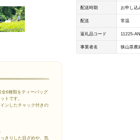
配送時期
お申し込
配送
常温
返礼品コード
11225-A
事業者名
狭山茶農
茶全6種類をティーバッグ
セットです。
ザインしたチャック付きの
』
すっきりした目ざめや、気