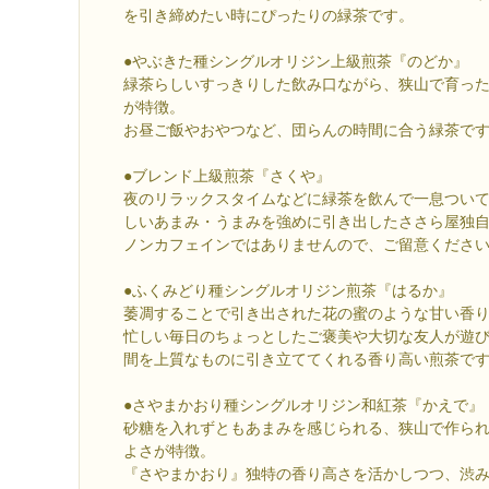
を引き締めたい時にぴったりの緑茶です。
●やぶきた種シングルオリジン上級煎茶『のどか』
緑茶らしいすっきりした飲み口ながら、狭山で育っ
が特徴。
お昼ご飯やおやつなど、団らんの時間に合う緑茶で
●ブレンド上級煎茶『さくや』
夜のリラックスタイムなどに緑茶を飲んで一息つい
しいあまみ・うまみを強めに引き出したささら屋独
ノンカフェインではありませんので、ご留意くださ
●ふくみどり種シングルオリジン煎茶『はるか』
萎凋することで引き出された花の蜜のような甘い香
忙しい毎日のちょっとしたご褒美や大切な友人が遊
間を上質なものに引き立ててくれる香り高い煎茶で
●さやまかおり種シングルオリジン和紅茶『かえで』
砂糖を入れずともあまみを感じられる、狭山で作ら
よさが特徴。
『さやまかおり』独特の香り高さを活かしつつ、渋