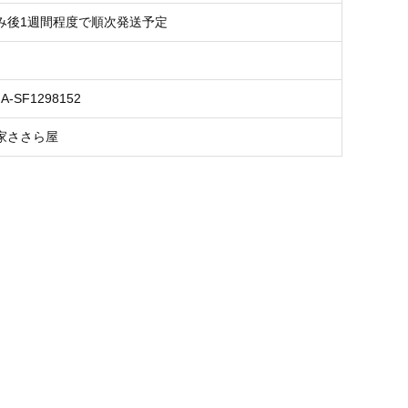
み後1週間程度で順次発送予定
NA-SF1298152
家ささら屋