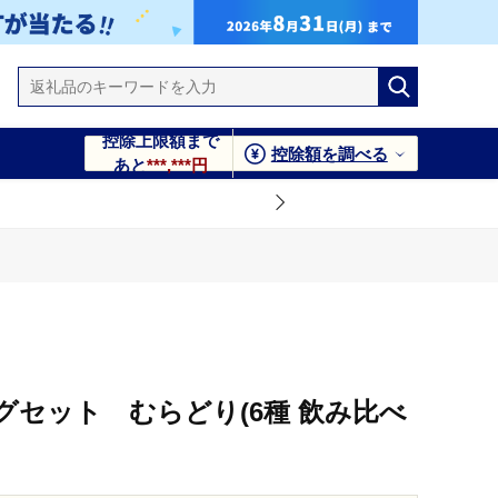
控除上限額まで
控除額を調べる
あと
***,***円
グセット むらどり(6種 飲み比べ