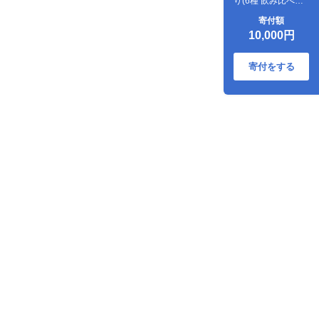
り(6種 飲み比べセ
ット)
寄付額
10,000円
寄付をする