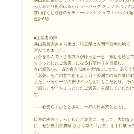
ふくみどり煎茶はるかティーバッグ クラフトパック(3g
狭山ほうじ茶ほのかティーバッグ クラフトパック(3g×
合計6袋
■生産者の声
狭山茶農家ささら屋は、埼玉県は入間市宮寺の地で
営んできました。
お茶を飲んで下さる方々がほっと一息、癒しを感じ
ちょっとしたご褒美」になるお茶作りを目指し、
今は家族4人、古き良き伝統を大切にしつつ、若くて
『お茶』をご用意できるよう日々茶園での農作業に
また、パッケージのデザインなどにもこだわり、そ
『癒し』や『ちょっとしたご褒美』を感じていただ
す。
――心安らぐひとときを、一杯の日本茶とともに。
日常の中のちょっとしたご褒美に、そして、大切な
に、ぜひ狭山茶農家 ささら屋の『お茶』を手に取っ
す。