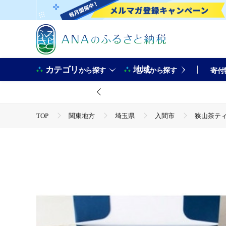
カテゴリ
地域
から探す
から探す
寄付
TOP
関東地方
埼玉県
入間市
狭山茶ティ
TOP
飲料（酒以外）
狭山茶ティーバッグセット むら
TOP
飲料（酒以外）
ソフトドリンク
お茶