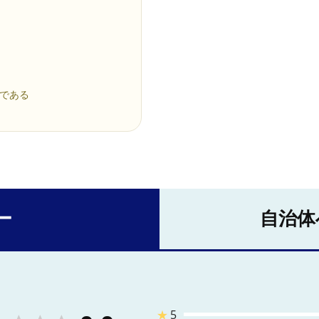
%である
ー
自治体
★
5