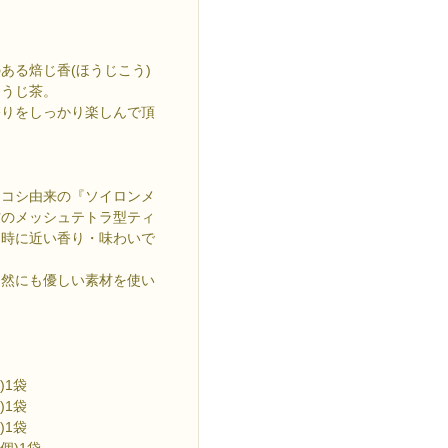
ある焙じ香(ほうじこう)
ほうじ茶。
香りをしっかり楽しんで頂
ロコシ由来の『ソイロンメ
材のメッシュテトラ型ティ
た時に近い香り・味わいで
自然にも優しい素材を使い
。
)1袋
)1袋
)1袋
個)1袋