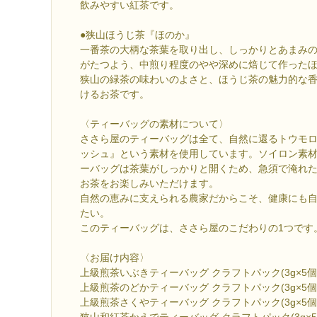
飲みやすい紅茶です。
●狭山ほうじ茶『ほのか』
一番茶の大柄な茶葉を取り出し、しっかりとあまみの
がたつよう、中煎り程度のやや深めに焙じて作った
狭山の緑茶の味わいのよさと、ほうじ茶の魅力的な
けるお茶です。
〈ティーバッグの素材について〉
ささら屋のティーバッグは全て、自然に還るトウモ
ッシュ』という素材を使用しています。ソイロン素
ーバッグは茶葉がしっかりと開くため、急須で淹れ
お茶をお楽しみいただけます。
自然の恵みに支えられる農家だからこそ、健康にも
たい。
このティーバッグは、ささら屋のこだわりの1つです
〈お届け内容〉
上級煎茶いぶきティーバッグ クラフトパック(3g×5個
上級煎茶のどかティーバッグ クラフトパック(3g×5個
上級煎茶さくやティーバッグ クラフトパック(3g×5個
狭山和紅茶かえでティーバッグ クラフトパック(3g×5