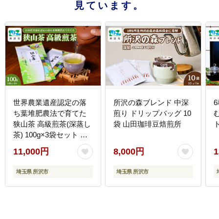
見ています。
世界農業遺産認定の落
所沢の森ブレンド 中深
ち葉堆肥農法で育てた
煎り ドリップバッグ 10
狭山茶 高級煎茶(深蒸し
袋 山田珈琲豆焙煎所
茶) 100g×3袋セット 平
岡園
11,000円
8,000円
1
埼玉県 所沢市
埼玉県 所沢市