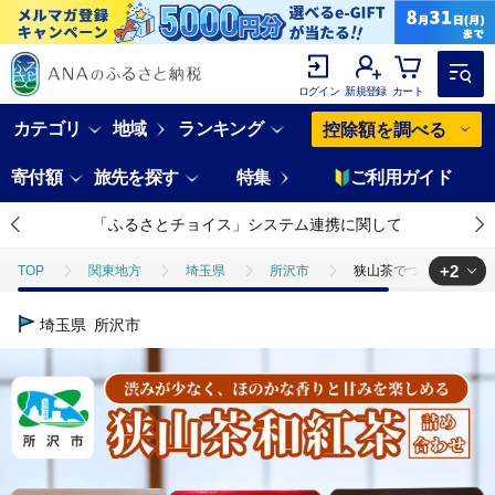
ログイン
新規登録
カート
カテゴリ
地域
ランキング
控除額を調べる
寄付額
旅先を探す
特集
ご利用ガイド
「ふるさとチョイス」システム連携に関して
+2
TOP
関東地方
埼玉県
所沢市
狭山茶でつくる3種の
TOP
飲料（酒以外）
狭山茶でつくる3種の和紅茶詰め合わせ
埼玉県
所沢市
TOP
飲料（酒以外）
ソフトドリンク
お茶
狭山茶で