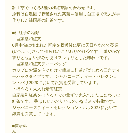
狭山茶でつくる3種の和紅茶詰め合わせです。
原料は自農園で収穫された茶葉を使用し自工場で職人が手
作りした純国産の紅茶です。
■和紅茶の種類
・自家製和紅茶
6月中旬に摘まれた新芽を収穫後に更に天日をあてて萎凋
(いちょう)させて作られたこだわりの紅茶です。 華やかな
香りと程よい渋みがありスッキリとした味わいです。
・自家製和紅茶ティーバッグ
カップにお湯を注ぐだけで簡単に紅茶が楽しめる三角ティ
ーバッグタイプです。 ジャパニーズティー・セレクショ
ン・パリ2020において銀賞を受賞しています。
・ほうろく火入れ焙煎紅茶
自家製和紅茶をほうろくで少量ずつ火入れしたこだわりの
紅茶です。 香ばしいかおりとほのかな苦みが特徴です。
ジャパニーズティー・セレクション・パリ2022において
銀賞を受賞しています。
■原材料
茶