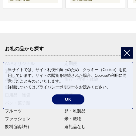
お礼の品から探す
ANAオリジナル
定期便
当サイトでは、サイト利便性向上のため、クッキー（Cookie）を使
酒
肉類
用しています。サイトの閲覧を継続された場合、Cookieの利用に同
加工食品
旅行・宿泊・体験
意したことものといたします。
魚介類
麺類
詳細については
プライバシーポリシー
をお読みください。
日用品・雑貨
野菜
OK
パン・菓子類
電化製品
フルーツ
卵・乳製品
ファッション
米・穀物
飲料(酒以外)
返礼品なし