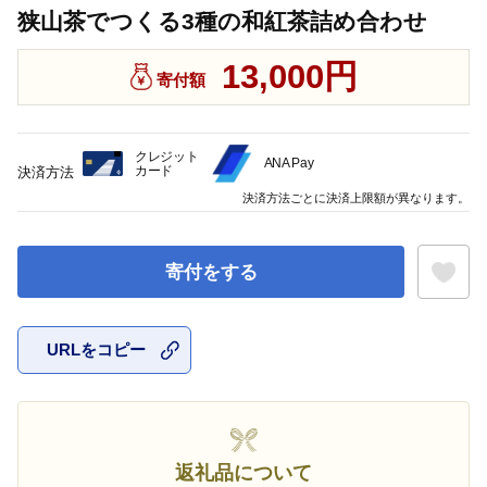
狭山茶でつくる3種の和紅茶詰め合わせ
13,000円
寄付額
クレジット
ANA Pay
カード
決済方法
決済方法ごとに決済上限額が異なります。
寄付をする
URLをコピー
お気に入
返礼品について