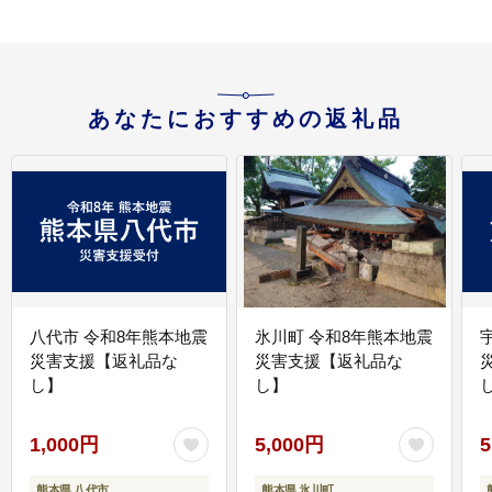
あなたにおすすめの返礼品
八代市 令和8年熊本地震
氷川町 令和8年熊本地震
災害支援【返礼品な
災害支援【返礼品な
し】
し】
し
1,000円
5,000円
5
熊本県 八代市
熊本県 氷川町