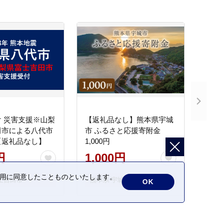
 災害支援※山梨
【返礼品なし】熊本県宇城
田市による八代市
市 ふるさと応援寄附金
【返礼品なし】
1,000円
円
1,000円
の利用に同意したことものといたします。
士吉田市
熊本県 宇城市
OK