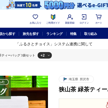
お気に入り
ご利用ガイド
新規登録
ログイン
カート
額から探す
旅先を探す
ランキング
特集
取り組み
「ふるさとチョイス」システム連携に関して
+2
茶ティーバッグ 3袋セット
セット
狭山茶 緑茶ティーバッグ 3袋セット
埼玉県
所沢市
狭山茶 緑茶ティー