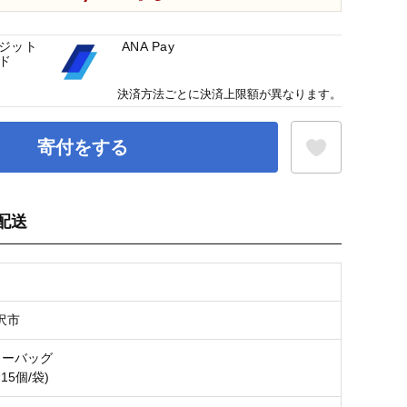
ジット
ANA Pay
ド
決済方法ごとに決済上限額が異なります。
寄付をする
配送
お気に入り登録
沢市
ィーバッグ
×15個/袋)