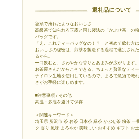
返礼品について
急須で淹れたようなおいしさ
高級茶で知られる玉露と同じ製法の「かぶせ茶」の
バッグです。
「え、これティーバッグなの！？」と初めて飲む方
おいしさの秘密は、煎茶を製造する過程で選別され
るから。
一口飲むと、さわやかな香りとあまみが広がります
お茶屋さんだからこそできる、ちょっと贅沢なティ
ナイロン生地を使用しているので、まるで急須で淹
さがお手軽に楽しめます。
■注意事項 / その他
高温・多湿を避けて保存
＜関連キーワード＞
埼玉県 所沢市 茶 お茶 日本茶 緑茶 かぶせ茶 粉茶 一
ク 香り 風味 まろやか 美味しい おすすめ ギフト お