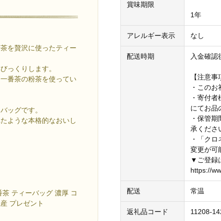
賞味期限
1年
アレルギー表示
なし
粉茶を贅沢に使ったティー
配送時期
入金確認
はびっくりします。
【注意事
た一番茶の粉茶を使ってい
・このお
・寄付者
。
にてお品
ーバッグです。
・保管期
れたような本格的なおいし
承くださ
・「クロ
変更が可
▼ご登録
https://w
配送
常温
番茶 ティーバッグ 濃厚 コ
土産 プレゼント
返礼品コード
11208-14