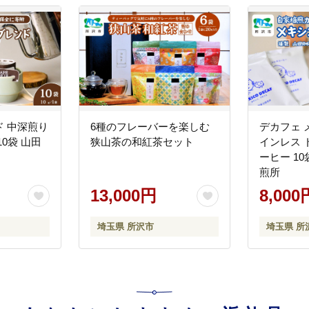
 中深煎り
6種のフレーバーを楽しむ
デカフェ 
0袋 山田
狭山茶の和紅茶セット
インレス 
ーヒー 1
煎所
13,000円
8,000
埼玉県 所沢市
埼玉県 所