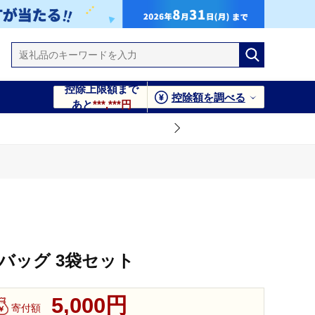
控除上限額まで
控除額を調べる
あと
***,***円
バッグ 3袋セット
5,000円
寄付額