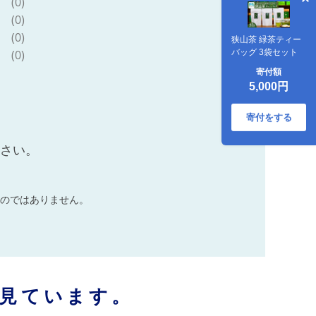
(0)
(0)
(0)
狭山茶 緑茶ティー
バッグ 3袋セット
(0)
寄付額
5,000円
寄付をする
ださい。
のではありません。
見ています。