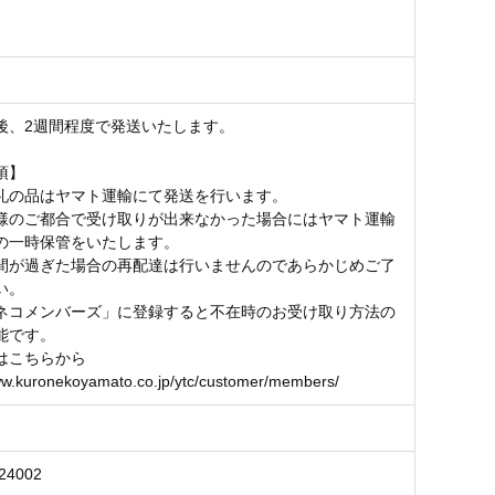
後、2週間程度で発送いたします。
項】
礼の品はヤマト運輸にて発送を行います。
様のご都合で受け取りが出来なかった場合にはヤマト運輸
の一時保管をいたします。
間が過ぎた場合の再配達は行いませんのであらかじめご了
い。
ネコメンバーズ」に登録すると不在時のお受け取り方法の
能です。
はこちらから
ww.kuronekoyamato.co.jp/ytc/customer/members/
24002