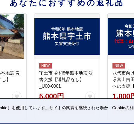
あなたにおすすめの返礼品
熊本地震 災
宇土市 令和8年熊本地震 災
八代市向け
なし】
害支援【返礼品なし】
県富士吉
_U00-0001
への支援
5,000円
1,000
kie）を使用しています。サイトの閲覧を継続された場合、Cookie
熊本県 宇土市
山梨県 富
。