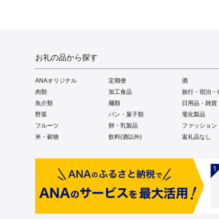
お礼の品から探す
ANAオリジナル
定期便
酒
肉類
加工食品
旅行・宿泊・
魚介類
麺類
日用品・雑貨
野菜
パン・菓子類
電化製品
フルーツ
卵・乳製品
ファッション
米・穀物
飲料(酒以外)
返礼品なし