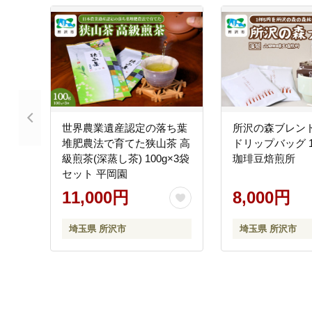
世界農業遺産認定の落ち葉
所沢の森ブレンド
堆肥農法で育てた狭山茶 高
ドリップバッグ 1
級煎茶(深蒸し茶) 100g×3袋
珈琲豆焙煎所
セット 平岡園
11,000円
8,000円
埼玉県 所沢市
埼玉県 所沢市