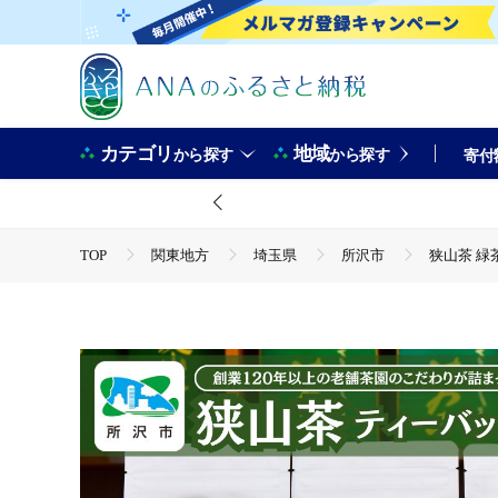
カテゴリ
地域
から探す
から探す
寄付
TOP
関東地方
埼玉県
所沢市
狭山茶 緑
TOP
飲料（酒以外）
狭山茶 緑茶ティーバッグ 3袋
TOP
飲料（酒以外）
ソフトドリンク
お茶