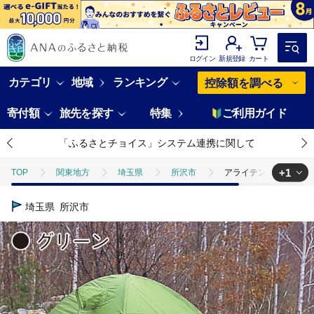
ログイン
新規登録
カート
カテゴリ
地域
ランキング
控除額を調べる
寄付額
旅先を探す
特集
ご利用ガイド
「ふるさとチョイス」システム連携に関して
+1
TOP
関東地方
埼玉県
所沢市
アライテント エアライズ
TOP
電化製品
アウトドア・カー用品
アライテント エアライ
埼玉県
所沢市