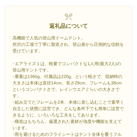
返礼品について
高機能で人気の登山用ドームテント。
所沢の工場で丁寧に製造され、登山者から圧倒的な信頼を
受けています。
･エアライズ１は、軽量でコンパクトな1人用(最大2人)の
登山用テントです。
･重量は1360g、付属品は220g、という軽さで、収納時の
大きさは本体は直径14cm、長さ29cm、フレームも38cm
というコンパクトさで、レインウエアぐらいの大きさで
す。
･組み立てたフレームを2本、本体に差し込むことで素早く
自立した状態に設営でき、どんな条件下でも簡単に設営で
きるように、いろいろな工夫をしてあります。
･構造はもちろん、厳選された素材が強度や機能を支えて
います。
･雨を避けるためのフライシートはテント全体を覆うフル