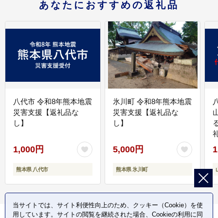
あなたにおすすめの返礼品
八代市 令和8年熊本地震
氷川町 令和8年熊本地震
災害支援【返礼品な
災害支援【返礼品な
し】
し】
1,000円
5,000円
1
熊本県 八代市
熊本県 氷川町
当サイトでは、サイト利便性向上のため、クッキー（Cookie）を使
用しています。サイトの閲覧を継続された場合、Cookieの利用に同