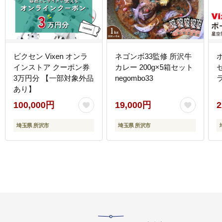
ビクセン Vixen オンラ
ネゴンボ33監修 所沢牛
インストア クーポン券
カレー 200g×5箱セット
セ
3万円分 【一部対象外品
negombo33
ラ
あり】
100,000円
19,000円
2
埼玉県 所沢市
埼玉県 所沢市