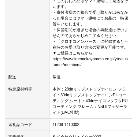
・このお礼の品はヤマト運輸にて発送を行
います。
・寄付者様のご都合で受け取りが出来なか
った場合にはヤマト運輸にてお品の一時保
管をいたします。
・保管期間が過ぎた場合の再配達は行いま
せんのであらかじめご了承ください。
・「クロネコメンバーズ」に登録すると不
在時のお受け取り方法の変更が可能です。
▼ご登録はこちらから
https://www.kuronekoyamato.co.jp/ytc/cus
tomer/members/
配送
常温
特定原材料等
本体：28dnリップストップナイロン フラ
イ：30dnリップストップナイロンPUコー
ティング シート：40dnナイロンタフタPU
コーティング フレーム：NSL9フェザーラ
イト(DAC社製)
返礼品コード
11208-1410002
事業者名
株式会社クリエイター9000