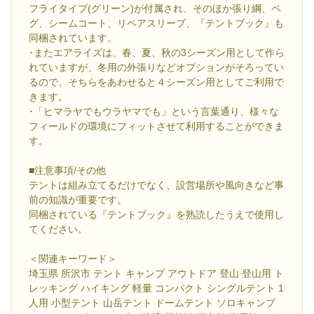
フライタイプ(グリーン)が付属され、そのほか張り綱、ペ
グ、シームコート、リペアスリーブ、『テントブック』も
同梱されています。
･またエアライズは、春、夏、秋の3シーズン用として作ら
れていますが、冬用の外張りなどオプションがそろってい
るので、そちらをあわせると４シーズン用としてご利用で
きます。
･「ヒマラヤでもウラヤマでも」という言葉通り、様々な
フィールドの環境にフィットさせて利用することができま
す。
■注意事項/その他
テントは組み立てるだけでなく、設営場所や風向きなど事
前の知識が重要です。
同梱されている『テントブック』を熟読したうえで使用し
てください。
＜関連キーワード＞
埼玉県 所沢市 テント キャンプ アウトドア 登山 登山用 ト
レッキング ハイキング 軽量 コンパクト シングルテント 1
人用 小型テント 山岳テント ドームテント ソロキャンプ