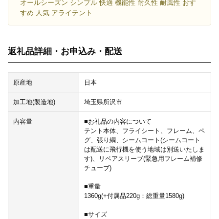
オールシーズン シンプル 快適 機能性 耐久性 耐風性 おす
すめ 人気 アライテント
返礼品詳細・お申込み・配送
原産地
日本
加工地(製造地)
埼玉県所沢市
内容量
■お礼品の内容について
テント本体、フライシート、フレーム、ペ
グ、張り綱、シームコート(シームコート
は配送に飛行機を使う地域は別送いたしま
す)、リペアスリーブ(緊急用フレーム補修
チューブ)
■重量
1360g(+付属品220g：総重量1580g)
■サイズ