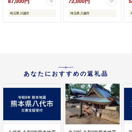
87,000円
72,000円
5
レ 計5kg ／ たんぱく質
栄養補給 ホエイプロテ
埼玉県 川越市
埼玉県 川越市
イン 埼玉県
あなたにおすすめの返礼品