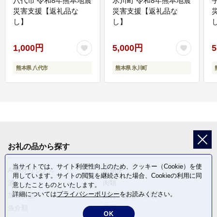
八代市 令和8年熊本地震
氷川町 令和8年熊本地震
災害支援【返礼品な
災害支援【返礼品な
し】
し】
し
1,000円
5,000円
5
熊本県 八代市
熊本県 氷川町
お礼の品から探す
当サイトでは、サイト利便性向上のため、クッキー（Cookie）を使
ANAオリジナル
定期便
用しています。サイトの閲覧を継続された場合、Cookieの利用に同
酒
肉類
意したことものといたします。
詳細については
プライバシーポリシー
をお読みください。
加工食品
旅行・宿泊・体験
魚介類
麺類
OK