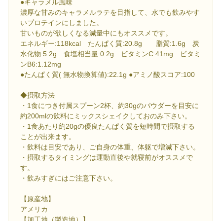
●キャラメル風味
濃厚な甘みのキャラメルラテを目指して、水でも飲みやす
いプロテインにしました。
甘いものが欲しくなる減量中にもオススメです。
エネルギー:118kcal たんぱく質:20.8g 脂質:1.6g 炭
水化物:5.2g 食塩相当量:0.2g ビタミンC:41mg ビタミ
ンB6:1.12mg
●たんぱく質( 無水物換算値):22.1g ●アミノ酸スコア:100
◆摂取方法
・1食につき付属スプーン2杯、約30gのパウダーを目安に
約200mlの飲料にミックスシェイクしておのみ下さい。
・1食あたり約20gの優良たんぱく質を短時間で摂取する
ことが出来ます。
・飲料は目安であり、ご自身の体重、体躯で増減下さい。
・摂取するタイミングは運動直後や就寝前がオススメで
す。
・飲みすぎにはご注意下さい。
【原産地】
アメリカ
【加工地（製造地）】