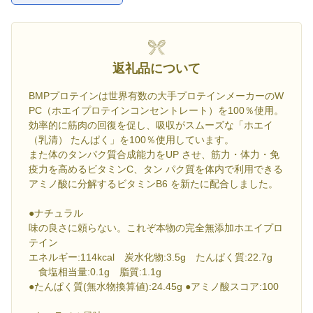
返礼品について
BMPプロテインは世界有数の大手プロテインメーカーのW
PC（ホエイプロテインコンセントレート）を100％使用。
効率的に筋肉の回復を促し、吸収がスムーズな「ホエイ
（乳清） たんぱく」を100％使用しています。
また体のタンパク質合成能力をUP させ、筋力・体力・免
疫力を高めるビタミンC、タン パク質を体内で利用できる
アミノ酸に分解するビタミンB6 を新たに配合しました。
●ナチュラル
味の良さに頼らない。これぞ本物の完全無添加ホエイプロ
テイン
エネルギー:114kcal 炭水化物:3.5g たんぱく質:22.7g
食塩相当量:0.1g 脂質:1.1g
●たんぱく質(無水物換算値):24.45g ●アミノ酸スコア:100