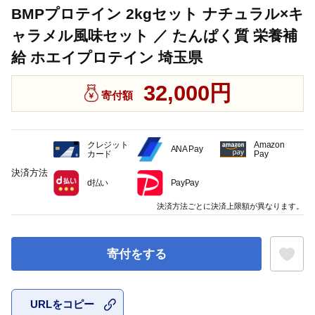
BMPプロテイン 2kgセット ナチュラル×キ
ャラメル風味セット ／ たんぱく質 栄養補
給 ホエイプロテイン 埼玉県
32,000円
寄付額
クレジット
Amazon
ANA Pay
カード
Pay
決済方法
d払い
PayPay
決済方法ごとに決済上限額が異なります。
寄付をする
URLをコピー
お気に入