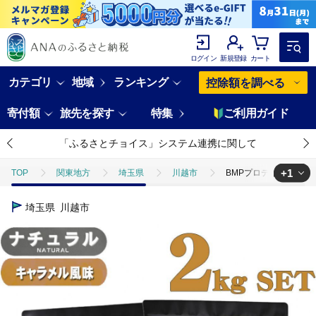
ログイン
新規登録
カート
カテゴリ
地域
ランキング
控除額を調べる
寄付額
旅先を探す
特集
ご利用ガイド
「ふるさとチョイス」システム連携に関して
+1
TOP
関東地方
埼玉県
川越市
BMPプロテイン 2kg
TOP
加工食品
BMPプロテイン 2kgセット ナチュラル×キャラメ
埼玉県
川越市