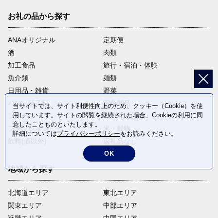
お礼の品から探す
ANAオリジナル
定期便
酒
肉類
加工食品
旅行・宿泊・体験
魚介類
麺類
日用品・雑貨
野菜
パン・菓子類
電化製品
当サイトでは、サイト利便性向上のため、クッキー（Cookie）を使
用しています。サイトの閲覧を継続された場合、Cookieの利用に同
フルーツ
卵・乳製品
意したことものといたします。
ファッション
米・穀物
詳細については
プライバシーポリシー
をお読みください。
飲料(酒以外)
返礼品なし
OK
地域から探す
北海道エリア
東北エリア
関東エリア
中部エリア