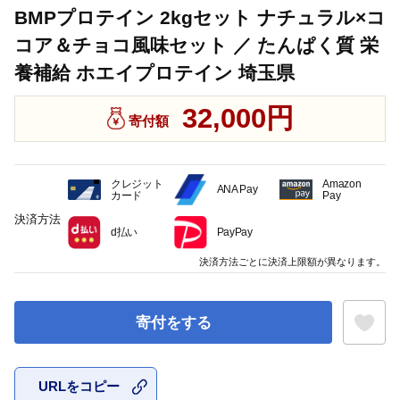
BMPプロテイン 2kgセット ナチュラル×コ
コア＆チョコ風味セット ／ たんぱく質 栄
養補給 ホエイプロテイン 埼玉県
32,000円
寄付額
クレジット
Amazon
ANA Pay
カード
Pay
決済方法
d払い
PayPay
決済方法ごとに決済上限額が異なります。
寄付をする
URLをコピー
お気に入