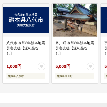
八代市 令和8年熊本地震
氷川町 令和8年熊本地震
災害支援【返礼品な
災害支援【返礼品な
し】
し】
し
1,000円
5,000円
5
熊本県 八代市
熊本県 氷川町