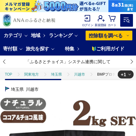
ログイン
新規登録
カート
カテゴリ
地域
ランキング
控除額を調べる
寄付額
旅先を探す
特集
ご利用ガイド
「ふるさとチョイス」システム連携に関して
+1
TOP
関東地方
埼玉県
川越市
BMPプロテイン 2kg
TOP
加工食品
BMPプロテイン 2kgセット ナチュラル×ココア＆
埼玉県
川越市