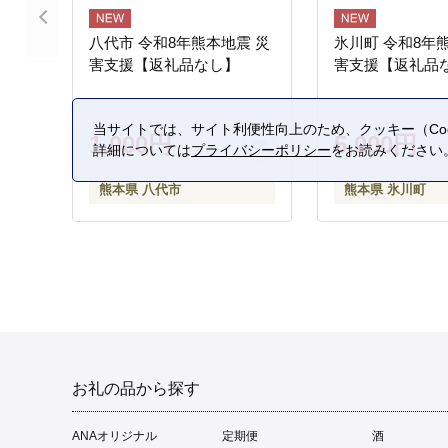
八代市 令和8年熊本地震 災
氷川町 令和8年
害支援【返礼品なし】
害支援【返礼品
当サイトでは、サイト利便性向上のため、クッキー（Coo
1,000円
5,000円
詳細については
プライバシーポリシー
をお読みください
熊本県 八代市
熊本県 氷川町
お礼の品から探す
ANAオリジナル
定期便
酒