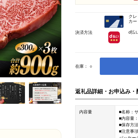
クレ
カー
d払
決済方法
在庫：
○
返礼品詳細・お申込み・
内容量
■名称：
■内容量：約
■保存方
■注意事
パッケー