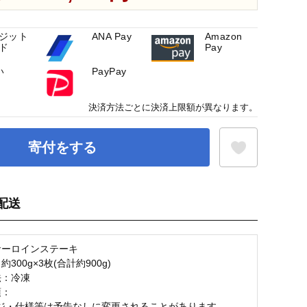
ジット
ANA Pay
Amazon
ド
Pay
い
PayPay
決済方法ごとに決済上限額が異なります。
寄付をする
配送
お気に入り登録
サーロインステーキ
300g×3枚(合計約900g)
法：冷凍
項：
ジ・仕様等は予告なしに変更されることがあります。