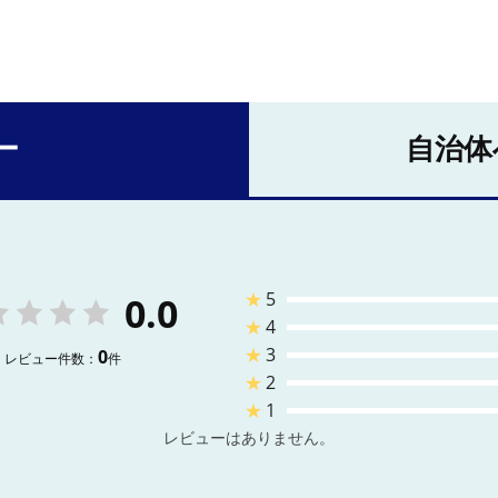
ー
自治体
★
5
0.0
★
4
★
3
0
レビュー件数：
件
★
2
★
1
レビューはありません。