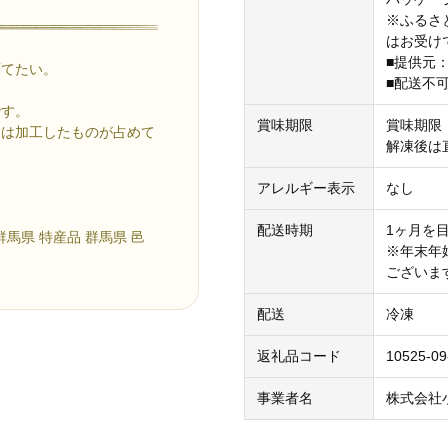
※ふるさ
はお受け
■提供元
育てたい。
■配送不
です。
賞味期限
賞味期限
たは加工したものが占めて
解凍後は
アレルギー表示
なし
配送時期
1ヶ月を
群馬県 特産品 群馬県 邑
※年末年
ございま
配送
冷凍
返礼品コード
10525-09
事業者名
株式会社