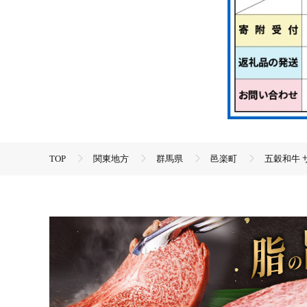
TOP
関東地方
群馬県
邑楽町
五穀和牛 
TOP
肉
牛肉
ステーキ(牛肉)
五穀和牛 サ