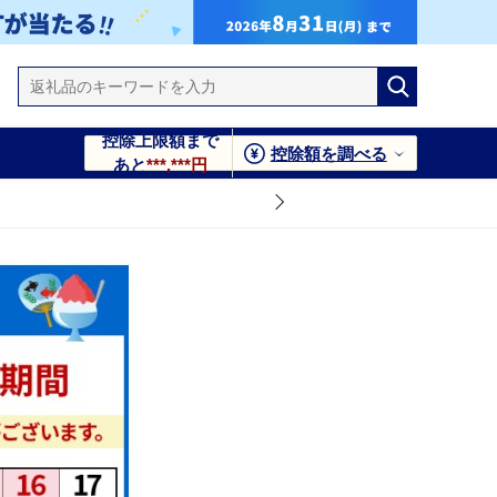
控除上限額まで
控除額を調べる
あと
***,***円