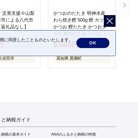
 災害支援※山梨
かつおのたたき 明神水産
田市による八代市
わら焼き鰹 500g 鰹 カツオ
【返礼品なし】
かつお 鰹たたき かつおタ
タキ 鰹のたたき かつおの
の利用に同意したことものといたします。
タタキ 藁焼き わら焼き 魚
円
8,000円
OK
さかな 海鮮 刺身 お刺身 冷
凍 ご家庭用 グルメ 特産品
士吉田市
高知県 黒潮町
ご当地 本場 高知 黒潮町 ギ
フト 贈答品 人気 返礼品 ふ
るさと納税 魚介類 高知県
産 土佐名物 高知県 高評価
食卓 ご飯のお供 父の日 ギ
フト プレゼント[1669]
さと納税ガイド
と納税の基本ガイド
ANAのふるさと納税の特徴