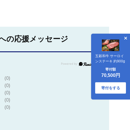
への応援メッセージ
五穀和牛 サーロイ
ンステーキ 約900g
寄付額
70,500円
(0)
(0)
寄付をする
(0)
(0)
(0)