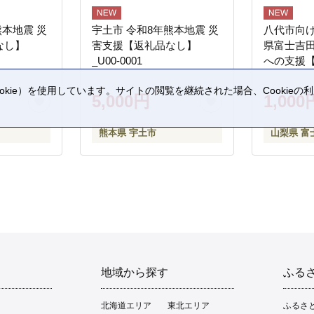
熊本地震 災
宇土市 令和8年熊本地震 災
八代市向け
なし】
害支援【返礼品なし】
県富士吉
_U00-0001
への支援
kie）を使用しています。サイトの閲覧を継続された場合、Cookie
5,000円
1,000
。
熊本県 宇土市
山梨県 富
地域から探す
ふる
北海道エリア
東北エリア
ふるさ