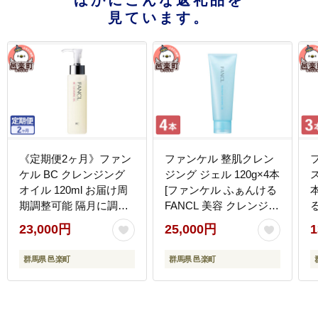
見ています。
《定期便2ヶ月》ファン
ファンケル 整肌クレン
ケル BC クレンジング
ジング ジェル 120g×4本
ス
オイル 120ml お届け周
[ファンケル ふぁんける
期調整可能 隔月に調整
FANCL 美容 クレンジン
る
OK [ファンケル ふぁん
グ 無添加 毛穴 クレンジ
23,000円
25,000円
1
ける FANCL 美容 クレ
ングジェル メイク落と
ンジング 化粧品 メイク
し 基礎化粧品 スキンケ
群馬県 邑楽町
群馬県 邑楽町
落とし 化粧落とし 無添
ア 化粧落とし ジェルク
加 オイルクレンジング
レンジング ヒアルロン
メーク落とし]
酸 化粧品 角栓 フェイス
ケア ノンコメドジェニ