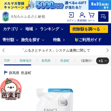
ログイン
新規登録
カート
カテゴリ
地域
ランキング
控除額を調べる
寄付額
旅先を探す
特集
ご利用ガイド
「ふるさとチョイス」システム連携に関して
+1
TOP
関東地方
群馬県
邑楽町
《定期便8ヶ月》ファンケ
TOP
日用品・雑貨
美容雑貨
《定期便8ヶ月》ファンケル ピュ
群馬県
邑楽町