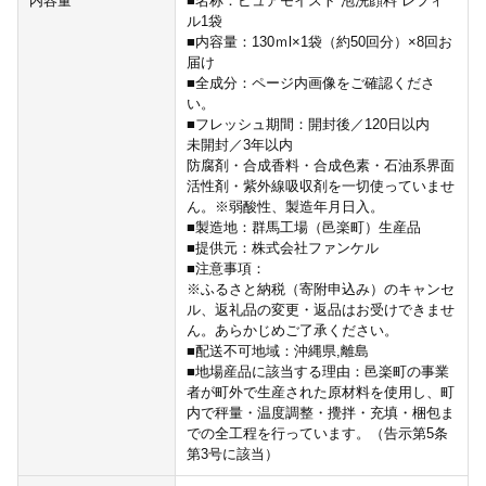
内容量
■名称：ピュアモイスト 泡洗顔料 レフィ
ル1袋
■内容量：130ｍl×1袋（約50回分）×8回お
届け
■全成分：ページ内画像をご確認くださ
い。
■フレッシュ期間：開封後／120日以内
未開封／3年以内
防腐剤・合成香料・合成色素・石油系界面
活性剤・紫外線吸収剤を一切使っていませ
ん。※弱酸性、製造年月日入。
■製造地：群馬工場（邑楽町）生産品
■提供元：株式会社ファンケル
■注意事項：
※ふるさと納税（寄附申込み）のキャンセ
ル、返礼品の変更・返品はお受けできませ
ん。あらかじめご了承ください。
■配送不可地域：沖縄県,離島
■地場産品に該当する理由：邑楽町の事業
者が町外で生産された原材料を使用し、町
内で秤量・温度調整・攪拌・充填・梱包ま
での全工程を行っています。（告示第5条
第3号に該当）