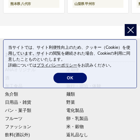
熊本県 八代市
山梨県 甲州市
当サイトでは、サイト利便性向上のため、クッキー（Cookie）を使
用しています。サイトの閲覧を継続された場合、Cookieの利用に同
お礼の品から探す
意したことものといたします。
詳細については
プライバシーポリシー
をお読みください。
ANAオリジナル
定期便
酒
肉類
OK
加工食品
旅行・宿泊・体験
魚介類
麺類
日用品・雑貨
野菜
パン・菓子類
電化製品
フルーツ
卵・乳製品
ファッション
米・穀物
飲料(酒以外)
返礼品なし