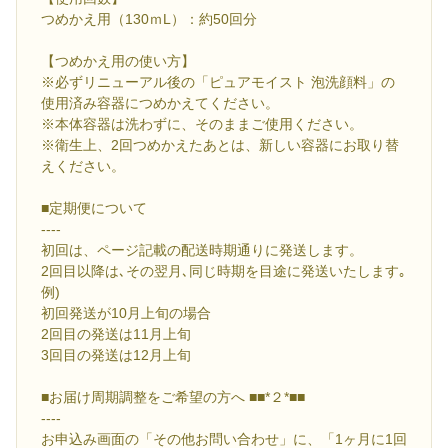
つめかえ用（130ｍL）：約50回分
【つめかえ用の使い方】
※必ずリニューアル後の「ピュアモイスト 泡洗顔料」の
使用済み容器につめかえてください。
※本体容器は洗わずに、そのままご使用ください。
※衛生上、2回つめかえたあとは、新しい容器にお取り替
えください。
■定期便について
----
初回は、ページ記載の配送時期通りに発送します。
2回目以降は､その翌月､同じ時期を目途に発送いたします｡
例)
初回発送が10月上旬の場合
2回目の発送は11月上旬
3回目の発送は12月上旬
■お届け周期調整をご希望の方へ ■■*２*■■
----
お申込み画面の「その他お問い合わせ」に、「1ヶ月に1回