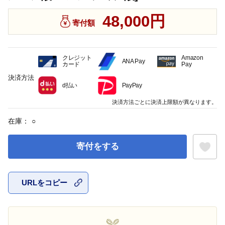
48,000円
寄付額
クレジット
Amazon
ANA Pay
カード
Pay
決済方法
d払い
PayPay
決済方法ごとに決済上限額が異なります。
在庫：
○
寄付をする
URLをコピー
お気に入