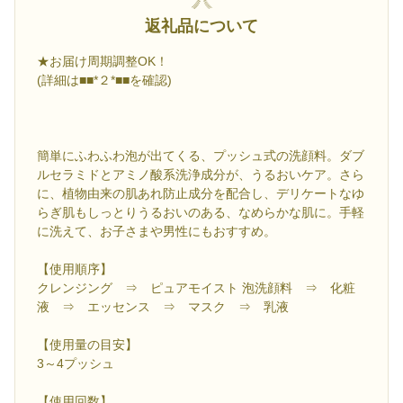
返礼品について
★お届け周期調整OK！
(詳細は■■*２*■■を確認)
簡単にふわふわ泡が出てくる、プッシュ式の洗顔料。ダブ
ルセラミドとアミノ酸系洗浄成分が、うるおいケア。さら
に、植物由来の肌あれ防止成分を配合し、デリケートなゆ
らぎ肌もしっとりうるおいのある、なめらかな肌に。手軽
に洗えて、お子さまや男性にもおすすめ。
【使用順序】
クレンジング ⇒ ピュアモイスト 泡洗顔料 ⇒ 化粧
液 ⇒ エッセンス ⇒ マスク ⇒ 乳液
【使用量の目安】
3～4プッシュ
【使用回数】