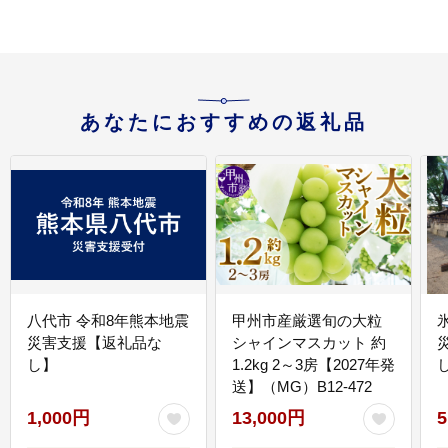
ック 肌荒れ予防 メーク
落とし 肌]
あなたにおすすめの返礼品
八代市 令和8年熊本地震
甲州市産厳選旬の大粒
災害支援【返礼品な
シャインマスカット 約
し】
1.2kg 2～3房【2027年発
送】（MG）B12-472
1,000円
13,000円
5