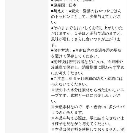
■原産国：日本
■与え方：●愛犬・愛猫のおやつやごはん
のトッピングとして、少量与えてくださ
い。
●そのままでもおいしくお召し上がりいた
だけますが、１分ほど湯煎で温めますと、
風味が増してさらに食いつきが上がりま
す。
■保存方法：●直射日光や高温多湿の場所
を避けて保存してください。
●開封後は密封容器などに入れ、冷蔵庫や
冷凍庫で保存し、消費期限に関わらず早め
にお与えください。
■ご注意：※６ヶ月未満の幼犬・幼猫には
与えないでください。
※袋の中の水分は素材から出たおいしいス
ープです。素材と一緒にお楽しみくださ
い。
※天然素材なので、形・色合いに多少のバ
ラつきがあります。
※本品を与える際は、喉に詰まらせないよ
う様子を見ながら与えてください。
※本品は保存料を使用しておりません。消