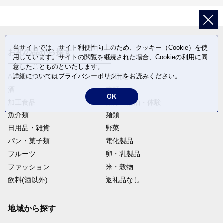
当サイトでは、サイト利便性向上のため、クッキー（Cookie）を使
お礼の品から探す
用しています。サイトの閲覧を継続された場合、Cookieの利用に同
意したことものといたします。
ANAオリジナル
定期便
詳細については
プライバシーポリシー
をお読みください。
酒
肉類
OK
加工食品
旅行・宿泊・体験
魚介類
麺類
日用品・雑貨
野菜
パン・菓子類
電化製品
フルーツ
卵・乳製品
ファッション
米・穀物
飲料(酒以外)
返礼品なし
地域から探す