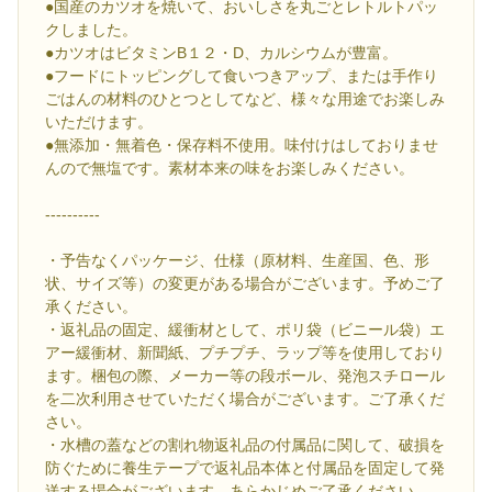
●国産のカツオを焼いて、おいしさを丸ごとレトルトパッ
クしました。
●カツオはビタミンB１２・D、カルシウムが豊富。
●フードにトッピングして食いつきアップ、または手作り
ごはんの材料のひとつとしてなど、様々な用途でお楽しみ
いただけます。
●無添加・無着色・保存料不使用。味付けはしておりませ
んので無塩です。素材本来の味をお楽しみください。
----------
・予告なくパッケージ、仕様（原材料、生産国、色、形
状、サイズ等）の変更がある場合がございます。予めご了
承ください。
・返礼品の固定、緩衝材として、ポリ袋（ビニール袋）エ
アー緩衝材、新聞紙、プチプチ、ラップ等を使用しており
ます。梱包の際、メーカー等の段ボール、発泡スチロール
を二次利用させていただく場合がございます。ご了承くだ
さい。
・水槽の蓋などの割れ物返礼品の付属品に関して、破損を
防ぐために養生テープで返礼品本体と付属品を固定して発
送する場合がございます。あらかじめご了承ください。