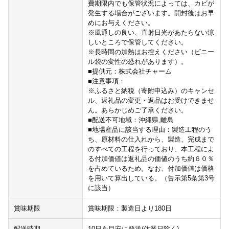
費期限内でも保管状況によっては、カビが
発生する場合がございます。開封後はお早
めにお与えください。
※風通しの良い、直射日光があたらない涼
しいところで保管してください。
※長時間の加熱はお控えください（ビニー
ル袋の変性の恐れがあります）。
■提供元：株式会社チャーム
■注意事項：
※ふるさと納税（寄附申込み）のキャンセ
ル、返礼品の変更・返品はお受けできませ
ん。あらかじめご了承ください。
■配送不可地域：沖縄県,離島
■地場産品に該当する理由：製造工程のう
ち、原材料の仕入れから、製造、完成まで
のすべての工程を行っており、本工程によ
る付加価値は返礼品の価値のうち約６０％
を占めているため。なお、付加価値は価格
を用いて算出している。（告示第5条第3号
に該当）
賞味期限
賞味期限：製造日より180日
配送時期
10日を目安に発送(休業日除く)