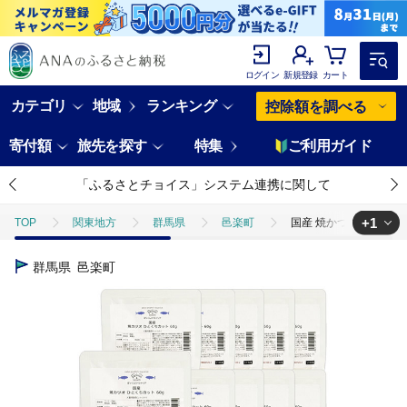
ログイン
新規登録
カート
カテゴリ
地域
ランキング
控除額を調べる
寄付額
旅先を探す
特集
ご利用ガイド
「ふるさとチョイス」システム連携に関して
+1
TOP
関東地方
群馬県
邑楽町
国産 焼かつお ひとくちカッ
TOP
日用品・雑貨
ほかの雑貨・日用品
国産 焼かつお ひとくち
群馬県
邑楽町