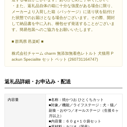
・また、返礼品自体の箱に十分な強度がある場合に限り、
メーカーより入荷した箱（パッケージ）に送り状を貼付け
た状態でのお届けとなる場合がございます。その際、開封
して納品書を中に入れ、梱包せず発送することがございま
す。簡易包装へのご協力をお願いいたします。
■ 群馬県 邑楽町 ■
株式会社チャーム charm 無添加無着色レトルト 犬猫用 P
ackun Specialite セット ペット (260731164747)
返礼品詳細・お申込み・配送
内容量
■名称：焼かつお ひとくちカット
■対象／機能／ライフステージ：犬・猫／
副食・おやつ／オールステージ（生後６ヶ
月以上）
■内容量：６０ｇ×１０袋セット
■原材料：カツオ（国産）