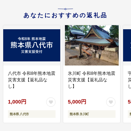
あなたにおすすめの返礼品
八代市 令和8年熊本地震
氷川町 令和8年熊本地震
災害支援【返礼品な
災害支援【返礼品な
し】
し】
し
1,000円
5,000円
5
熊本県 八代市
熊本県 氷川町