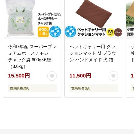
令和7年産 スーパープレ
ペットキャリー用 クッ
ミアムホースチモシー
ションマット M ブラウ
チャック袋 600g×6袋
ン ハンドメイド 犬 猫
（3.6kg）
15,500円
11,500円
1
群馬県 邑楽町
群馬県 邑楽町