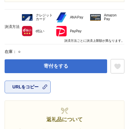
クレジット
Amazon
ANA Pay
カード
Pay
決済方法
d払い
PayPay
決済方法ごとに決済上限額が異なります。
在庫：
○
寄付をする
URLをコピー
お気に入
返礼品について