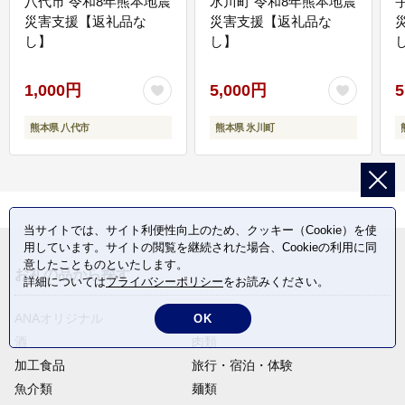
八代市 令和8年熊本地震
氷川町 令和8年熊本地震
災害支援【返礼品な
災害支援【返礼品な
し】
し】
し
1,000円
5,000円
5
熊本県 八代市
熊本県 氷川町
当サイトでは、サイト利便性向上のため、クッキー（Cookie）を使
用しています。サイトの閲覧を継続された場合、Cookieの利用に同
意したことものといたします。
お礼の品から探す
詳細については
プライバシーポリシー
をお読みください。
ANAオリジナル
定期便
OK
酒
肉類
加工食品
旅行・宿泊・体験
魚介類
麺類