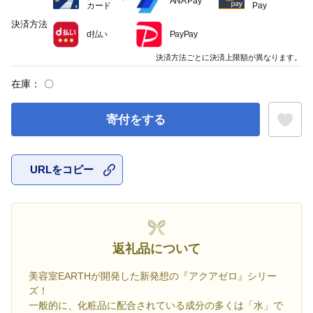
ANA Pay
カード
Pay
決済方法
d払い
PayPay
決済方法ごとに決済上限額が異なります。
在庫：
〇
寄付をする
URLをコピー
お気に入
返礼品について
美容室EARTHが開発した新発想の『アクアゼロ』シリー
ズ！
一般的に、化粧品に配合されている成分の多くは「水」で