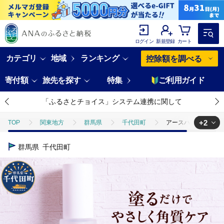
ログイン
新規登録
カート
カテゴリ
地域
ランキング
控除額を調べる
寄付額
旅先を探す
特集
ご利用ガイド
「ふるさとチョイス」システム連携に関して
+2
TOP
関東地方
群馬県
千代田町
アースハート SC リ
TOP
日用品・雑貨
アースハート SC リッチピール
群馬県
千代田町
TOP
日用品・雑貨
美容雑貨
アースハート SC リッチピール