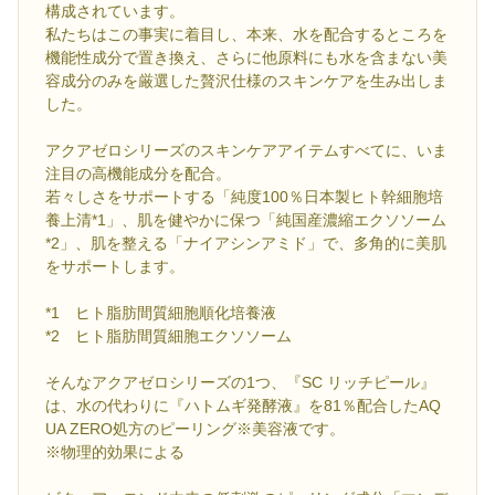
構成されています。
私たちはこの事実に着目し、本来、水を配合するところを
機能性成分で置き換え、さらに他原料にも水を含まない美
容成分のみを厳選した贅沢仕様のスキンケアを生み出しま
した。
アクアゼロシリーズのスキンケアアイテムすべてに、いま
注目の高機能成分を配合。
若々しさをサポートする「純度100％日本製ヒト幹細胞培
養上清*1」、肌を健やかに保つ「純国産濃縮エクソソーム
*2」、肌を整える「ナイアシンアミド」で、多角的に美肌
をサポートします。
*1 ヒト脂肪間質細胞順化培養液
*2 ヒト脂肪間質細胞エクソソーム
そんなアクアゼロシリーズの1つ、『SC リッチピール』
は、水の代わりに『ハトムギ発酵液』を81％配合したAQ
UA ZERO処方のピーリング※美容液です。
※物理的効果による