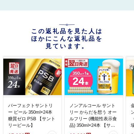
この返礼品を見た人は
ほかにこんな返礼品を
見ています。
パーフェクトサントリ
ノンアルコール サント
ー ビール 350ml×24本
リー からだを想う オー
ン
糖質ゼロ PSB 【サント
ルフリー (機能性表示食
リービール】
品) 350ml×24本 【サン
トリー】※沖縄・離島