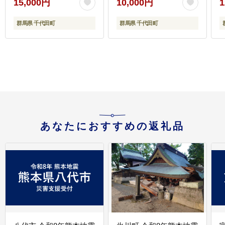
15,000円
10,000円
1
地域へのお届け不可
群馬県 千代田町
群馬県 千代田町
あなたにおすすめの返礼品