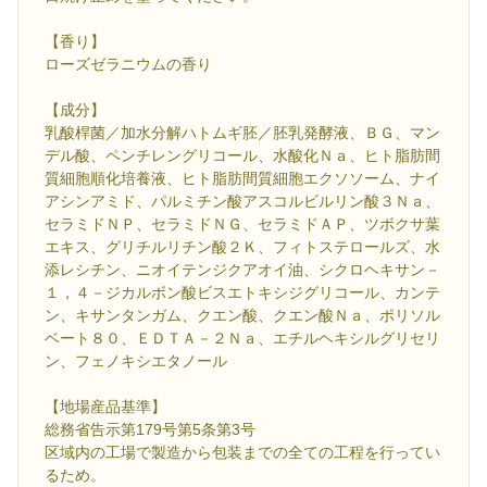
【香り】
ローズゼラニウムの香り
【成分】
乳酸桿菌／加水分解ハトムギ胚／胚乳発酵液、ＢＧ、マン
デル酸、ペンチレングリコール、水酸化Ｎａ、ヒト脂肪間
質細胞順化培養液、ヒト脂肪間質細胞エクソソーム、ナイ
アシンアミド、パルミチン酸アスコルビルリン酸３Ｎａ、
セラミドＮＰ、セラミドＮＧ、セラミドＡＰ、ツボクサ葉
エキス、グリチルリチン酸２Ｋ、フィトステロールズ、水
添レシチン、ニオイテンジクアオイ油、シクロヘキサン－
１，４－ジカルボン酸ビスエトキシジグリコール、カンテ
ン、キサンタンガム、クエン酸、クエン酸Ｎａ、ポリソル
ベート８０、ＥＤＴＡ－２Ｎａ、エチルヘキシルグリセリ
ン、フェノキシエタノール
【地場産品基準】
総務省告示第179号第5条第3号
区域内の工場で製造から包装までの全ての工程を行ってい
るため。