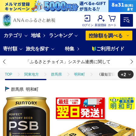
ログイン
新規登録
カート
カテゴリ
地域
ランキング
控除額を調べる
寄付額
旅先を探す
特集
ご利用ガイド
「ふるさとチョイス」システム連携に関して
+2
TOP
関東地方
群馬県
明和町
《最短翌日発送》サントリー
TOP
酒
《最短翌日発送》サントリー パーフェクトサントリービール ＜35
群馬県
明和町
TOP
酒
ビール
《最短翌日発送》サントリー パーフェクトサントリ