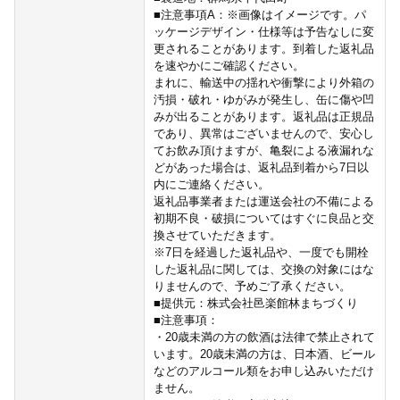
■注意事項A：※画像はイメージです。パ
ッケージデザイン・仕様等は予告なしに変
更されることがあります。到着した返礼品
を速やかにご確認ください。
まれに、輸送中の揺れや衝撃により外箱の
汚損・破れ・ゆがみが発生し、缶に傷や凹
みが出ることがあります。返礼品は正規品
であり、異常はございませんので、安心し
てお飲み頂けますが、亀裂による液漏れな
どがあった場合は、返礼品到着から7日以
内にご連絡ください。
返礼品事業者または運送会社の不備による
初期不良・破損についてはすぐに良品と交
換させていただきます。
※7日を経過した返礼品や、一度でも開栓
した返礼品に関しては、交換の対象にはな
りませんので、予めご了承ください。
■提供元：株式会社邑楽館林まちづくり
■注意事項：
・20歳未満の方の飲酒は法律で禁止されて
います。20歳未満の方は、日本酒、ビール
などのアルコール類をお申し込みいただけ
ません。