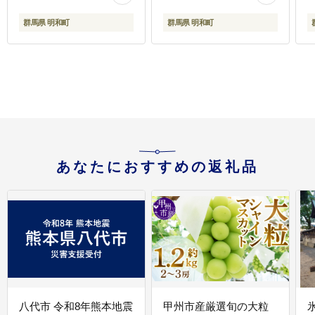
ノンアル 糖質オフ サン
ビール サントリー プレ
ー
トリー suntory]
モル マスターズドリー
群馬県 明和町
群馬県 明和町
ム 天然水醸造 お酒 ビー
ル suntory]
あなたにおすすめの返礼品
八代市 令和8年熊本地震
甲州市産厳選旬の大粒