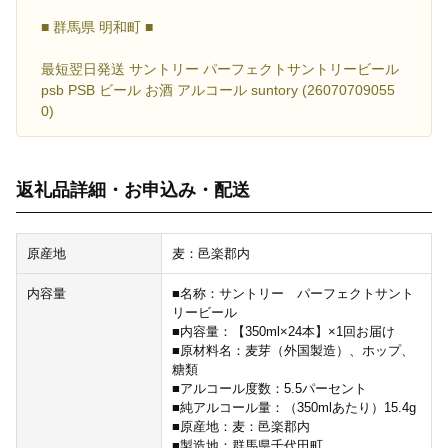
■ 群馬県 明和町 ■
最短翌日発送 サントリー パーフェクトサントリービール
psb PSB ビール お酒 アルコール suntory (26070709055
0)
返礼品詳細・お申込み・配送
原産地
麦：邑楽郡内
内容量
■名称：サントリー パーフェクトサント
リービール
■内容量：【350ml×24本】×1回お届け
■原材料名：麦芽（外国製造）、ホップ、
糖類
■アルコール度数：5.5パーセント
■純アルコール量：（350mlあたり）15.4g
■原産地：麦：邑楽郡内
■製造地：群馬県千代田町