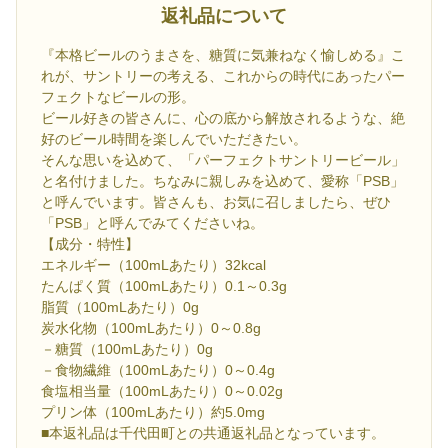
返礼品について
『本格ビールのうまさを、糖質に気兼ねなく愉しめる』こ
れが、サントリーの考える、これからの時代にあったパー
フェクトなビールの形。
ビール好きの皆さんに、心の底から解放されるような、絶
好のビール時間を楽しんでいただきたい。
そんな思いを込めて、「パーフェクトサントリービール」
と名付けました。ちなみに親しみを込めて、愛称「PSB」
と呼んでいます。皆さんも、お気に召しましたら、ぜひ
「PSB」と呼んでみてくださいね。
【成分・特性】
エネルギー（100mLあたり）32kcal
たんぱく質（100mLあたり）0.1～0.3g
脂質（100mLあたり）0g
炭水化物（100mLあたり）0～0.8g
－糖質（100mLあたり）0g
－食物繊維（100mLあたり）0～0.4g
食塩相当量（100mLあたり）0～0.02g
プリン体（100mLあたり）約5.0mg
■本返礼品は千代田町との共通返礼品となっています。