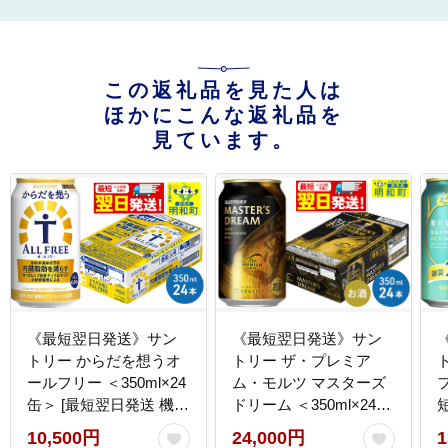
この返礼品を見た人は
ほかにこんな返礼品を
見ています。
《最短翌日発送》サン
《最短翌日発送》サン
トリー からだを想うオ
トリー ザ・プレミア
ールフリー ＜350ml×24
ム・モルツ マスターズ
フ
缶＞ [最短翌日発送 機能
ドリーム ＜350ml×24缶
性表示食品 お酒 ビール
＞ [最短翌日発送 お酒
10,500円
24,000円
1