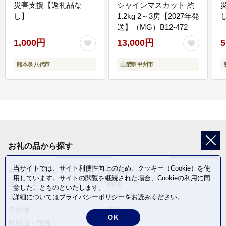
災害支援【返礼品な
シャインマスカット 約
し】
1.2kg 2～3房【2027年発
送】（MG）B12-472
1,000円
13,000円
5
熊本県 八代市
山梨県 甲州市
お礼の品から探す
当サイトでは、サイト利便性向上のため、クッキー（Cookie）を使
ANAオリジナル
定期便
用しています。サイトの閲覧を継続された場合、Cookieの利用に同
酒
肉類
意したことものといたします。
加工食品
旅行・宿泊・体験
詳細については
プライバシーポリシー
をお読みください。
魚介類
麺類
OK
日用品・雑貨
野菜